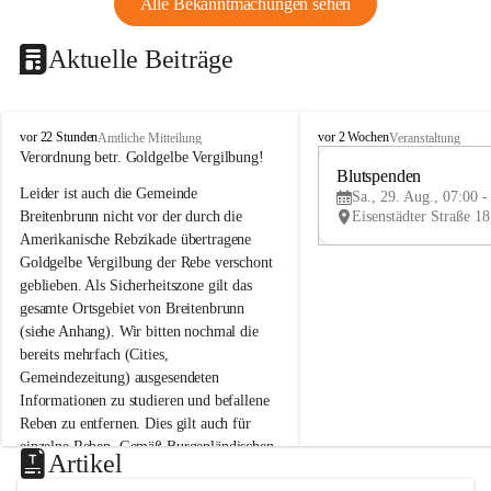
Alle Bekanntmachungen sehen
Aktuelle Beiträge
B
B
vor 22 Stunden
vor 2 Wochen
Amtliche Mitteilung
Veranstaltung
r
r
Verordnung betr. Goldgelbe Vergilbung!
e
e
Blutspenden
Leider ist auch die Gemeinde 
i
i
Sa., 29. Aug., 07:00 -
t
t
Breitenbrunn nicht vor der durch die 
e
e
Amerikanische Rebzikade übertragene 
n
n
Goldgelbe Vergilbung der Rebe verschont 
b
b
geblieben. Als Sicherheitszone gilt das 
r
r
gesamte Ortsgebiet von Breitenbrunn 
u
u
(siehe Anhang). Wir bitten nochmal die 
n
n
n
n
bereits mehrfach (Cities, 
a
a
Gemeindezeitung) ausgesendeten 
m
m
Informationen zu studieren und befallene 
N
N
Reben zu entfernen. Dies gilt auch für 
e
e
einzelne Reben. Gemäß Burgenländischen 
u
u
Artikel
Weinbaugesetz sind nicht gepflegte oder 
s
s