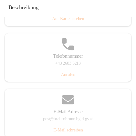
Eisenstädterstraße 18, 7091 Breitenbrunn am Neusiedler
Beschreibung
See, AUT
Auf Karte ansehen
Telefonnummer
+43 2683 5213
Anrufen
E-Mail Adresse
post@breitenbrunn.bgld.gv.at
E-Mail schreiben