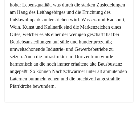
hoher Lebensqualität, was durch die starken Zusiedelungen 
am Hang des Leithagebirges und die Errichtung des 
Pußtawohnparks unterstrichen wird. Wasser- und Radsport, 
Wein, Kunst und Kulinarik sind die Markenzeichen eines 
Ortes, welcher es als einer der wenigen geschafft hat bei 
Betriebsansiedlungen auf stille und hundertprozentig 
umweltschonende Industrie- und Gewerbebetriebe zu 
setzen. Auch die Infrastruktur im Dorfzentrum wurde 
harmonisch an die noch immer erhaltene alte Bausbustanz 
angepaßt. So können Nachtschwärmer unter alt anmutenden 
Laternen bummeln gehen und die prachtvoll angestrahlte 
Pfarrkirche bewundern.

Der Weinbau dominert heute nicht mehr, ist aber integrativer 
Bestandteil der Kultur des Ortes, da man hier schon lange 
von Massenweinbau auf Qualitätsweinbau umgestellt hat. 
So ist es auch nicht verwunderlich, dass eines der historisch 
wertvollsten Gebäude die Ortsvinothek beherbergt und dass 
der Kellering ein beliebtes Ziel darstellt.
