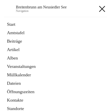
Breitenbrunn am Neusiedler See
Navigation
Breitenbrunn am Neusiedler See
Start
Amtstafel
Formulare
Beiträge
18 Schnellzugriffe
Artikel
Gemeindeservice
7 Schnellzugriffe
Alben
Veranstaltungen
+7
Müllkalender
Dateien
Öffnungszeiten
Kontakte
Hauptadresse
Standorte