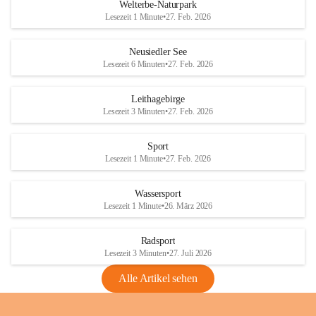
i
i
unzulässige Weingärten zu roden! Bitte 
Welterbe-Naturpark
e
e
helfen wir zusammen um unsere Winzer 
Lesezeit 1 Minute
•
27. Feb. 2026
d
d
vor den prognostizierten Ernteausfällen 
l
l
und den daraus folgenden wirtschaftlichen 
e
e
Neusiedler See
Schäden zu bewahren.
r
r
Lesezeit 6 Minuten
•
27. Feb. 2026
S
S
Verordnungen
e
e
Leithagebirge
04.08.2026
e
e
Lesezeit 3 Minuten
•
27. Feb. 2026
Maßnahmen zur Bekämpfung
der Goldgelben Vergilbung der
Sport
Rebe und der Amerikanischen
Lesezeit 1 Minute
•
27. Feb. 2026
Rebzikade
Anhang VBl. EU Nr. 18
Wassersport
_2026
Lesezeit 1 Minute
•
26. März 2026
1 Seite
•
1,4 MB
Radsport
VBl. EU Nr. 18_2026
Lesezeit 3 Minuten
•
27. Juli 2026
2 Seiten
•
2,1 MB
Alle Artikel sehen