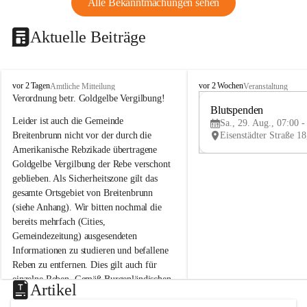
Alle Bekanntmachungen sehen
Aktuelle Beiträge
B
B
vor 2 Tagen
vor 2 Wochen
Amtliche Mitteilung
Veranstaltung
r
r
Verordnung betr. Goldgelbe Vergilbung!
e
e
Blutspenden
Leider ist auch die Gemeinde 
i
i
Sa., 29. Aug., 07:00 -
t
t
Breitenbrunn nicht vor der durch die 
e
e
Amerikanische Rebzikade übertragene 
n
n
Goldgelbe Vergilbung der Rebe verschont 
b
b
geblieben. Als Sicherheitszone gilt das 
r
r
gesamte Ortsgebiet von Breitenbrunn 
u
u
(siehe Anhang). Wir bitten nochmal die 
n
n
n
n
bereits mehrfach (Cities, 
a
a
Gemeindezeitung) ausgesendeten 
m
m
Informationen zu studieren und befallene 
N
N
Reben zu entfernen. Dies gilt auch für 
e
e
einzelne Reben. Gemäß Burgenländischen 
u
u
Artikel
Weinbaugesetz sind nicht gepflegte oder 
s
s