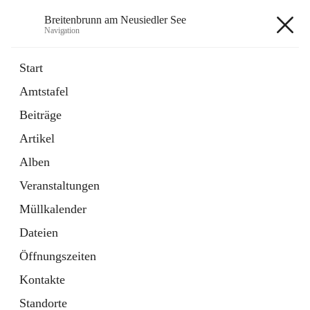
Breitenbrunn am Neusiedler See
Navigation
Breitenbrunn am Neusiedler See
Start
Amtstafel
Formulare
Beiträge
18 Schnellzugriffe
Artikel
Gemeindeservice
7 Schnellzugriffe
Alben
Veranstaltungen
+7
Müllkalender
Dateien
Öffnungszeiten
Kontakte
Hauptadresse
Standorte