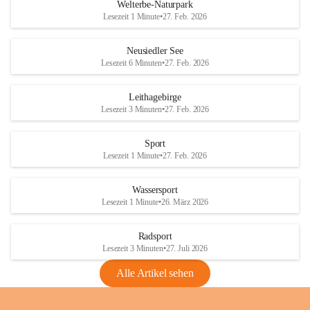
i
i
unzulässige Weingärten zu roden! Bitte 
Welterbe-Naturpark
e
e
helfen wir zusammen um unsere Winzer 
Lesezeit 1 Minute
•
27. Feb. 2026
d
d
vor den prognostizierten Ernteausfällen 
l
l
und den daraus folgenden wirtschaftlichen 
e
e
Neusiedler See
Schäden zu bewahren.
r
r
Lesezeit 6 Minuten
•
27. Feb. 2026
S
S
Verordnungen
e
e
Leithagebirge
04.08.2026
e
e
Lesezeit 3 Minuten
•
27. Feb. 2026
Maßnahmen zur Bekämpfung
der Goldgelben Vergilbung der
Sport
Rebe und der Amerikanischen
Lesezeit 1 Minute
•
27. Feb. 2026
Rebzikade
Anhang VBl. EU Nr. 18
Wassersport
_2026
Lesezeit 1 Minute
•
26. März 2026
1 Seite
•
1,4 MB
Radsport
VBl. EU Nr. 18_2026
Lesezeit 3 Minuten
•
27. Juli 2026
2 Seiten
•
2,1 MB
Alle Artikel sehen