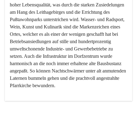
hoher Lebensqualität, was durch die starken Zusiedelungen 
am Hang des Leithagebirges und die Errichtung des 
Pußtawohnparks unterstrichen wird. Wasser- und Radsport, 
Wein, Kunst und Kulinarik sind die Markenzeichen eines 
Ortes, welcher es als einer der wenigen geschafft hat bei 
Betriebsansiedlungen auf stille und hundertprozentig 
umweltschonende Industrie- und Gewerbebetriebe zu 
setzen. Auch die Infrastruktur im Dorfzentrum wurde 
harmonisch an die noch immer erhaltene alte Bausbustanz 
angepaßt. So können Nachtschwärmer unter alt anmutenden 
Laternen bummeln gehen und die prachtvoll angestrahlte 
Pfarrkirche bewundern.

Der Weinbau dominert heute nicht mehr, ist aber integrativer 
Bestandteil der Kultur des Ortes, da man hier schon lange 
von Massenweinbau auf Qualitätsweinbau umgestellt hat. 
So ist es auch nicht verwunderlich, dass eines der historisch 
wertvollsten Gebäude die Ortsvinothek beherbergt und dass 
der Kellering ein beliebtes Ziel darstellt.
