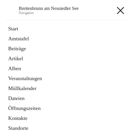
Breitenbrunn am Neusiedler See
Navigation
Breitenbrunn am Neusiedler See
Start
Amtstafel
Formulare
Beiträge
18 Schnellzugriffe
Artikel
Gemeindeservice
7 Schnellzugriffe
Alben
Veranstaltungen
+7
Müllkalender
Dateien
Öffnungszeiten
Kontakte
Hauptadresse
Standorte