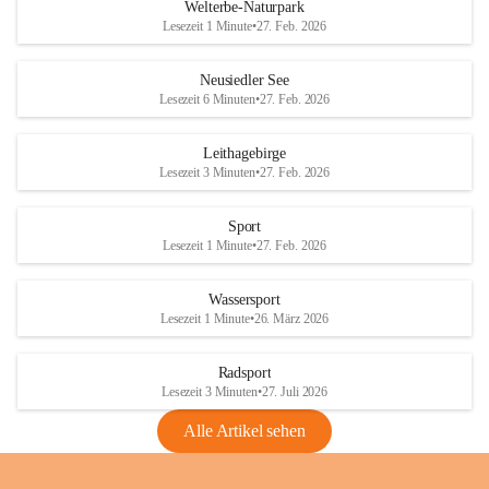
i
i
unzulässige Weingärten zu roden! Bitte 
Welterbe-Naturpark
e
e
helfen wir zusammen um unsere Winzer 
Lesezeit 1 Minute
•
27. Feb. 2026
d
d
vor den prognostizierten Ernteausfällen 
l
l
und den daraus folgenden wirtschaftlichen 
e
e
Neusiedler See
Schäden zu bewahren.
r
r
Lesezeit 6 Minuten
•
27. Feb. 2026
S
S
Verordnungen
e
e
Leithagebirge
04.08.2026
e
e
Lesezeit 3 Minuten
•
27. Feb. 2026
Maßnahmen zur Bekämpfung
der Goldgelben Vergilbung der
Sport
Rebe und der Amerikanischen
Lesezeit 1 Minute
•
27. Feb. 2026
Rebzikade
Anhang VBl. EU Nr. 18
Wassersport
_2026
Lesezeit 1 Minute
•
26. März 2026
1 Seite
•
1,4 MB
Radsport
VBl. EU Nr. 18_2026
Lesezeit 3 Minuten
•
27. Juli 2026
2 Seiten
•
2,1 MB
Alle Artikel sehen