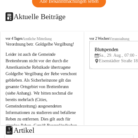
Alle Bekanntmachungen sehen
Aktuelle Beiträge
B
B
vor 4 Tagen
vor 2 Wochen
Amtliche Mitteilung
Veranstaltung
r
r
Verordnung betr. Goldgelbe Vergilbung!
e
e
Blutspenden
Leider ist auch die Gemeinde 
i
i
Sa., 29. Aug., 07:00 -
t
t
Breitenbrunn nicht vor der durch die 
e
e
Amerikanische Rebzikade übertragene 
n
n
Goldgelbe Vergilbung der Rebe verschont 
b
b
geblieben. Als Sicherheitszone gilt das 
r
r
gesamte Ortsgebiet von Breitenbrunn 
u
u
(siehe Anhang). Wir bitten nochmal die 
n
n
n
n
bereits mehrfach (Cities, 
a
a
Gemeindezeitung) ausgesendeten 
m
m
Informationen zu studieren und befallene 
N
N
Reben zu entfernen. Dies gilt auch für 
e
e
einzelne Reben. Gemäß Burgenländischen 
u
u
Artikel
Weinbaugesetz sind nicht gepflegte oder 
s
s