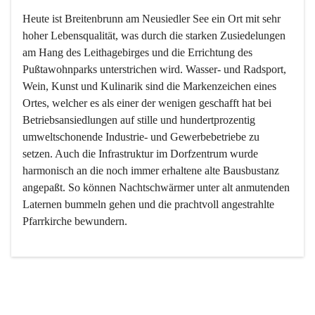
Heute ist Breitenbrunn am Neusiedler See ein Ort mit sehr 
hoher Lebensqualität, was durch die starken Zusiedelungen 
am Hang des Leithagebirges und die Errichtung des 
Pußtawohnparks unterstrichen wird. Wasser- und Radsport, 
Wein, Kunst und Kulinarik sind die Markenzeichen eines 
Ortes, welcher es als einer der wenigen geschafft hat bei 
Betriebsansiedlungen auf stille und hundertprozentig 
umweltschonende Industrie- und Gewerbebetriebe zu 
setzen. Auch die Infrastruktur im Dorfzentrum wurde 
harmonisch an die noch immer erhaltene alte Bausbustanz 
angepaßt. So können Nachtschwärmer unter alt anmutenden 
Laternen bummeln gehen und die prachtvoll angestrahlte 
Pfarrkirche bewundern.

Der Weinbau dominert heute nicht mehr, ist aber integrativer 
Bestandteil der Kultur des Ortes, da man hier schon lange 
von Massenweinbau auf Qualitätsweinbau umgestellt hat. 
So ist es auch nicht verwunderlich, dass eines der historisch 