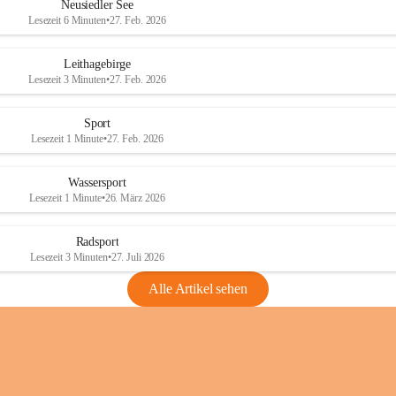
e
e
Neusiedler See
r
r
Lesezeit 6 Minuten
•
27. Feb. 2026
S
S
e
e
Leithagebirge
e
e
Lesezeit 3 Minuten
•
27. Feb. 2026
Sport
Lesezeit 1 Minute
•
27. Feb. 2026
Wassersport
Lesezeit 1 Minute
•
26. März 2026
Radsport
Lesezeit 3 Minuten
•
27. Juli 2026
Alle Artikel sehen