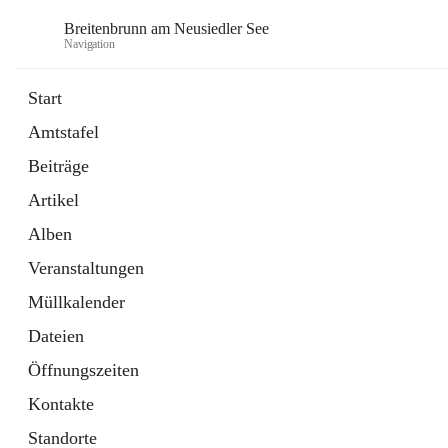
Breitenbrunn am Neusiedler See
Navigation
Start
Amtstafel
Formulare
Beiträge
18 Schnellzugriffe
Artikel
Gemeindeservice
7 Schnellzugriffe
Alben
Veranstaltungen
Müllkalender
Dateien
Öffnungszeiten
Kontakte
Standorte