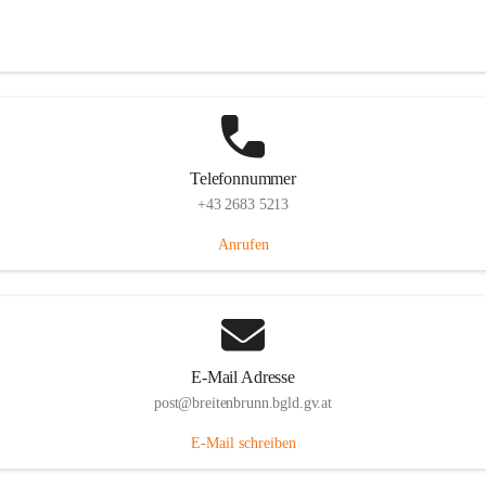
Eisenstädterstraße 18, 7091 Breitenbrunn am Neusiedler See, AUT
Auf Karte ansehen
Telefonnummer
+43 2683 5213
Anrufen
E-Mail Adresse
post@breitenbrunn.bgld.gv.at
E-Mail schreiben