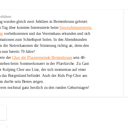
Jubiläum
 wurden gleich zwei Jubiläen in Breitenbrunn gefeiert: 
 Tag über konnten Interessierte beim 
Sportschützenverein 
nn
 vorbeikommen und das Vereinshaus erkunden und sich 
mationen zum Schießsport holen. In den Abendstunden 
nn die Steirerkanonen die Stimmung richtig an, denn den 
 nun bereits 70 Jahre!
rte der 
Chor der Pfarrgemeinde Breitenbrunn
 sein 40-
estehen beim Sommerkonzert in der Pfarrkirche. Zu Gast 
er Kolping Chor aus Linz, der sich momentan auf einer 
h das Burgenland befindet. Auch der Kids Pop Chor aus 
n durfte sein Bestes zeigen.
ieren nochmal ganz herzlich zu den runden Geburtstagen!