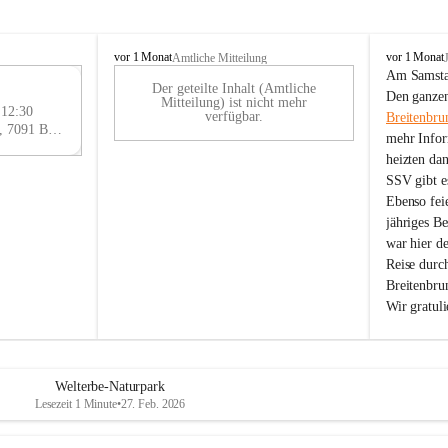
B
B
vor 1 Monat
vor 1 Monat
Amtliche Mitteilung
r
r
Am Samstag
Der geteilte Inhalt (Amtliche
e
e
29
Den ganzen
Mitteilung) ist nicht mehr
i
i
 12:30
AU
verfügbar.
Breitenbru
t
t
Eisenstädter Straße 18, 7091 Breitenbrunn am Neusiedler See, AUT
G
mehr Infor
e
e
heizten da
n
n
SSV gibt es
b
b
r
r
Ebenso feie
u
u
jähriges B
n
n
war hier d
n
n
Reise durc
a
a
Breitenbrun
m
m
Wir gratul
N
N
e
e
u
u
s
s
i
i
Welterbe-Naturpark
e
e
Lesezeit 1 Minute
•
27. Feb. 2026
d
d
l
l