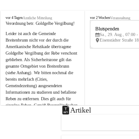
B
B
vor 4 Tagen
vor 2 Wochen
Amtliche Mitteilung
Veranstaltung
r
r
Verordnung betr. Goldgelbe Vergilbung!
e
e
Blutspenden
Leider ist auch die Gemeinde 
i
i
Sa., 29. Aug., 07:00 -
t
t
Breitenbrunn nicht vor der durch die 
e
e
Amerikanische Rebzikade übertragene 
n
n
Goldgelbe Vergilbung der Rebe verschont 
b
b
geblieben. Als Sicherheitszone gilt das 
r
r
gesamte Ortsgebiet von Breitenbrunn 
u
u
(siehe Anhang). Wir bitten nochmal die 
n
n
n
n
bereits mehrfach (Cities, 
a
a
Gemeindezeitung) ausgesendeten 
m
m
Informationen zu studieren und befallene 
N
N
Reben zu entfernen. Dies gilt auch für 
e
e
einzelne Reben. Gemäß Burgenländischen 
u
u
Artikel
Weinbaugesetz sind nicht gepflegte oder 
s
s
i
i
unzulässige Weingärten zu roden! Bitte 
e
e
helfen wir zusammen um unsere Winzer 
d
d
vor den prognostizierten Ernteausfällen 
l
l
und den daraus folgenden wirtschaftlichen 