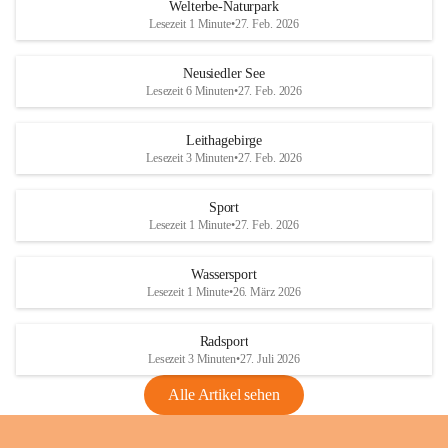
i
i
unzulässige Weingärten zu roden! Bitte 
Welterbe-Naturpark
e
e
helfen wir zusammen um unsere Winzer 
Lesezeit 1 Minute
•
27. Feb. 2026
d
d
vor den prognostizierten Ernteausfällen 
l
l
und den daraus folgenden wirtschaftlichen 
e
e
Neusiedler See
Schäden zu bewahren.
r
r
Lesezeit 6 Minuten
•
27. Feb. 2026
S
S
Verordnungen
e
e
Leithagebirge
04.08.2026
e
e
Lesezeit 3 Minuten
•
27. Feb. 2026
Maßnahmen zur Bekämpfung
der Goldgelben Vergilbung der
Sport
Rebe und der Amerikanischen
Lesezeit 1 Minute
•
27. Feb. 2026
Rebzikade
Anhang VBl. EU Nr. 18
Wassersport
_2026
Lesezeit 1 Minute
•
26. März 2026
1 Seite
•
1,4 MB
Radsport
VBl. EU Nr. 18_2026
Lesezeit 3 Minuten
•
27. Juli 2026
2 Seiten
•
2,1 MB
Alle Artikel sehen