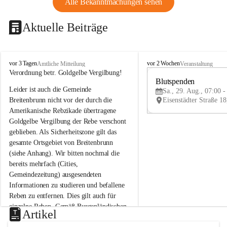
Alle Bekanntmachungen sehen
Aktuelle Beiträge
B
B
vor 3 Tagen
vor 2 Wochen
Amtliche Mitteilung
Veranstaltung
r
r
Verordnung betr. Goldgelbe Vergilbung!
e
e
Blutspenden
Leider ist auch die Gemeinde 
i
i
Sa., 29. Aug., 07:00 -
t
t
Breitenbrunn nicht vor der durch die 
e
e
Amerikanische Rebzikade übertragene 
n
n
Goldgelbe Vergilbung der Rebe verschont 
b
b
geblieben. Als Sicherheitszone gilt das 
r
r
gesamte Ortsgebiet von Breitenbrunn 
u
u
(siehe Anhang). Wir bitten nochmal die 
n
n
n
n
bereits mehrfach (Cities, 
a
a
Gemeindezeitung) ausgesendeten 
m
m
Informationen zu studieren und befallene 
N
N
Reben zu entfernen. Dies gilt auch für 
e
e
einzelne Reben. Gemäß Burgenländischen 
u
u
Artikel
Weinbaugesetz sind nicht gepflegte oder 
s
s