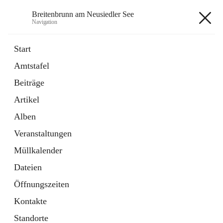
Breitenbrunn am Neusiedler See
Navigation
Breitenbrunn am Neusiedler See
Start
Amtstafel
Formulare
Beiträge
18 Schnellzugriffe
Artikel
Gemeindeservice
7 Schnellzugriffe
Alben
Veranstaltungen
+7
Müllkalender
Dateien
Öffnungszeiten
Kontakte
Hauptadresse
Standorte