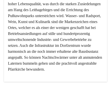
hoher Lebensqualität, was durch die starken Zusiedelungen 
am Hang des Leithagebirges und die Errichtung des 
Pußtawohnparks unterstrichen wird. Wasser- und Radsport, 
Wein, Kunst und Kulinarik sind die Markenzeichen eines 
Ortes, welcher es als einer der wenigen geschafft hat bei 
Betriebsansiedlungen auf stille und hundertprozentig 
umweltschonende Industrie- und Gewerbebetriebe zu 
setzen. Auch die Infrastruktur im Dorfzentrum wurde 
harmonisch an die noch immer erhaltene alte Bausbustanz 
angepaßt. So können Nachtschwärmer unter alt anmutenden 
Laternen bummeln gehen und die prachtvoll angestrahlte 
Pfarrkirche bewundern.

Der Weinbau dominert heute nicht mehr, ist aber integrativer 
Bestandteil der Kultur des Ortes, da man hier schon lange 
von Massenweinbau auf Qualitätsweinbau umgestellt hat. 
So ist es auch nicht verwunderlich, dass eines der historisch 
wertvollsten Gebäude die Ortsvinothek beherbergt und dass 
der Kellering ein beliebtes Ziel darstellt.
