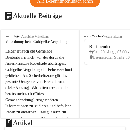
Alle Bekanntmachungen sehen
Aktuelle Beiträge
B
B
vor 3 Tagen
vor 2 Wochen
Amtliche Mitteilung
Veranstaltung
r
r
Verordnung betr. Goldgelbe Vergilbung!
e
e
Blutspenden
Leider ist auch die Gemeinde 
i
i
Sa., 29. Aug., 07:00 -
t
t
Breitenbrunn nicht vor der durch die 
e
e
Amerikanische Rebzikade übertragene 
n
n
Goldgelbe Vergilbung der Rebe verschont 
b
b
geblieben. Als Sicherheitszone gilt das 
r
r
gesamte Ortsgebiet von Breitenbrunn 
u
u
(siehe Anhang). Wir bitten nochmal die 
n
n
n
n
bereits mehrfach (Cities, 
a
a
Gemeindezeitung) ausgesendeten 
m
m
Informationen zu studieren und befallene 
N
N
Reben zu entfernen. Dies gilt auch für 
e
e
einzelne Reben. Gemäß Burgenländischen 
u
u
Artikel
Weinbaugesetz sind nicht gepflegte oder 
s
s