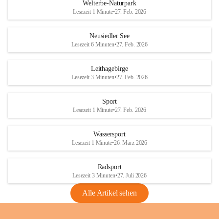
i
i
unzulässige Weingärten zu roden! Bitte 
Welterbe-Naturpark
e
e
helfen wir zusammen um unsere Winzer 
Lesezeit 1 Minute
•
27. Feb. 2026
d
d
vor den prognostizierten Ernteausfällen 
l
l
und den daraus folgenden wirtschaftlichen 
e
e
Neusiedler See
Schäden zu bewahren.
r
r
Lesezeit 6 Minuten
•
27. Feb. 2026
S
S
Verordnungen
e
e
Leithagebirge
04.08.2026
e
e
Lesezeit 3 Minuten
•
27. Feb. 2026
Maßnahmen zur Bekämpfung
der Goldgelben Vergilbung der
Sport
Rebe und der Amerikanischen
Lesezeit 1 Minute
•
27. Feb. 2026
Rebzikade
Anhang VBl. EU Nr. 18
Wassersport
_2026
Lesezeit 1 Minute
•
26. März 2026
1 Seite
•
1,4 MB
Radsport
VBl. EU Nr. 18_2026
Lesezeit 3 Minuten
•
27. Juli 2026
2 Seiten
•
2,1 MB
Alle Artikel sehen