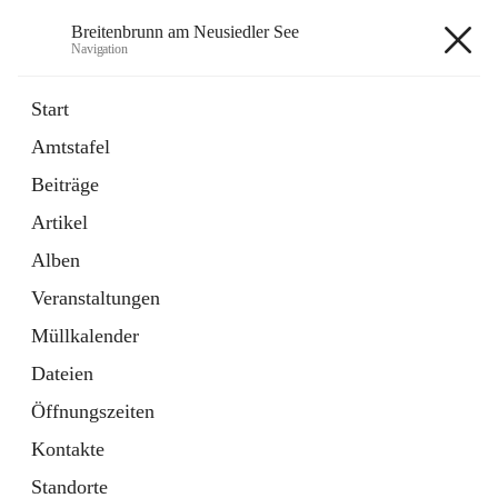
Breitenbrunn am Neusiedler See
Navigation
Breitenbrunn am Neusiedler See
Start
Amtstafel
Formulare
Beiträge
18 Schnellzugriffe
Artikel
Gemeindeservice
7 Schnellzugriffe
Alben
Veranstaltungen
+7
Müllkalender
Dateien
Öffnungszeiten
Kontakte
Hauptadresse
Standorte