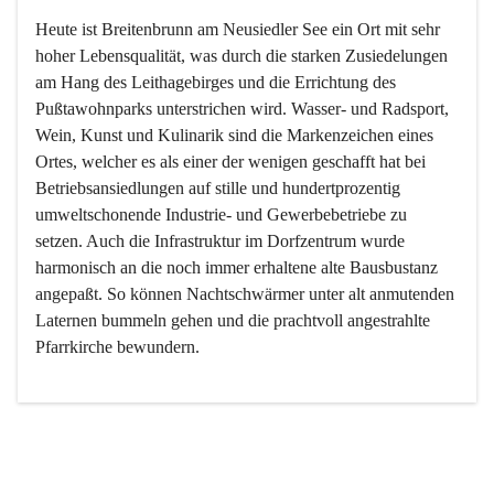
Heute ist Breitenbrunn am Neusiedler See ein Ort mit sehr 
hoher Lebensqualität, was durch die starken Zusiedelungen 
am Hang des Leithagebirges und die Errichtung des 
Pußtawohnparks unterstrichen wird. Wasser- und Radsport, 
Wein, Kunst und Kulinarik sind die Markenzeichen eines 
Ortes, welcher es als einer der wenigen geschafft hat bei 
Betriebsansiedlungen auf stille und hundertprozentig 
umweltschonende Industrie- und Gewerbebetriebe zu 
setzen. Auch die Infrastruktur im Dorfzentrum wurde 
harmonisch an die noch immer erhaltene alte Bausbustanz 
angepaßt. So können Nachtschwärmer unter alt anmutenden 
Laternen bummeln gehen und die prachtvoll angestrahlte 
Pfarrkirche bewundern.

Der Weinbau dominert heute nicht mehr, ist aber integrativer 
Bestandteil der Kultur des Ortes, da man hier schon lange 
von Massenweinbau auf Qualitätsweinbau umgestellt hat. 
So ist es auch nicht verwunderlich, dass eines der historisch 