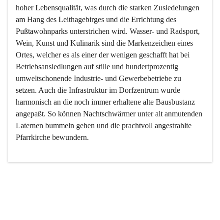
hoher Lebensqualität, was durch die starken Zusiedelungen 
am Hang des Leithagebirges und die Errichtung des 
Pußtawohnparks unterstrichen wird. Wasser- und Radsport, 
Wein, Kunst und Kulinarik sind die Markenzeichen eines 
Ortes, welcher es als einer der wenigen geschafft hat bei 
Betriebsansiedlungen auf stille und hundertprozentig 
umweltschonende Industrie- und Gewerbebetriebe zu 
setzen. Auch die Infrastruktur im Dorfzentrum wurde 
harmonisch an die noch immer erhaltene alte Bausbustanz 
angepaßt. So können Nachtschwärmer unter alt anmutenden 
Laternen bummeln gehen und die prachtvoll angestrahlte 
Pfarrkirche bewundern.

Der Weinbau dominert heute nicht mehr, ist aber integrativer 
Bestandteil der Kultur des Ortes, da man hier schon lange 
von Massenweinbau auf Qualitätsweinbau umgestellt hat. 
So ist es auch nicht verwunderlich, dass eines der historisch 
wertvollsten Gebäude die Ortsvinothek beherbergt und dass 
der Kellering ein beliebtes Ziel darstellt.
