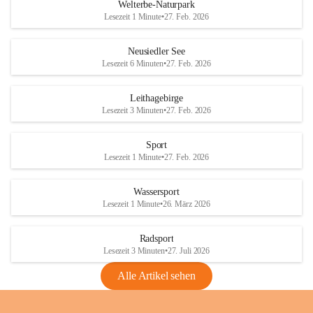
i
i
unzulässige Weingärten zu roden! Bitte 
Welterbe-Naturpark
e
e
helfen wir zusammen um unsere Winzer 
Lesezeit 1 Minute
•
27. Feb. 2026
d
d
vor den prognostizierten Ernteausfällen 
l
l
und den daraus folgenden wirtschaftlichen 
e
e
Neusiedler See
Schäden zu bewahren.
r
r
Lesezeit 6 Minuten
•
27. Feb. 2026
S
S
Verordnungen
e
e
Leithagebirge
04.08.2026
e
e
Lesezeit 3 Minuten
•
27. Feb. 2026
Maßnahmen zur Bekämpfung
der Goldgelben Vergilbung der
Sport
Rebe und der Amerikanischen
Lesezeit 1 Minute
•
27. Feb. 2026
Rebzikade
Anhang VBl. EU Nr. 18
Wassersport
_2026
Lesezeit 1 Minute
•
26. März 2026
1 Seite
•
1,4 MB
Radsport
VBl. EU Nr. 18_2026
Lesezeit 3 Minuten
•
27. Juli 2026
2 Seiten
•
2,1 MB
Alle Artikel sehen