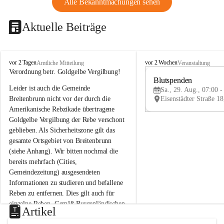
Alle Bekanntmachungen sehen
Aktuelle Beiträge
B
B
vor 2 Tagen
vor 2 Wochen
Amtliche Mitteilung
Veranstaltung
r
r
Verordnung betr. Goldgelbe Vergilbung!
e
e
Blutspenden
Leider ist auch die Gemeinde 
i
i
Sa., 29. Aug., 07:00 -
t
t
Breitenbrunn nicht vor der durch die 
e
e
Amerikanische Rebzikade übertragene 
n
n
Goldgelbe Vergilbung der Rebe verschont 
b
b
geblieben. Als Sicherheitszone gilt das 
r
r
gesamte Ortsgebiet von Breitenbrunn 
u
u
(siehe Anhang). Wir bitten nochmal die 
n
n
n
n
bereits mehrfach (Cities, 
a
a
Gemeindezeitung) ausgesendeten 
m
m
Informationen zu studieren und befallene 
N
N
Reben zu entfernen. Dies gilt auch für 
e
e
einzelne Reben. Gemäß Burgenländischen 
u
u
Artikel
Weinbaugesetz sind nicht gepflegte oder 
s
s