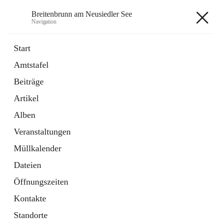
Breitenbrunn am Neusiedler See
Navigation
Breitenbrunn am Neusiedler See
Start
Amtstafel
Formulare
Beiträge
18 Schnellzugriffe
Artikel
Gemeindeservice
7 Schnellzugriffe
Alben
Veranstaltungen
+7
Müllkalender
Dateien
Öffnungszeiten
Kontakte
Hauptadresse
Standorte