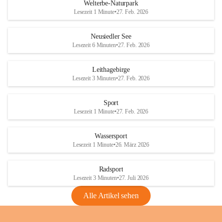
i
i
unzulässige Weingärten zu roden! Bitte 
Welterbe-Naturpark
e
e
helfen wir zusammen um unsere Winzer 
Lesezeit 1 Minute
•
27. Feb. 2026
d
d
vor den prognostizierten Ernteausfällen 
l
l
und den daraus folgenden wirtschaftlichen 
e
e
Neusiedler See
Schäden zu bewahren.
r
r
Lesezeit 6 Minuten
•
27. Feb. 2026
S
S
Verordnungen
e
e
Leithagebirge
04.08.2026
e
e
Lesezeit 3 Minuten
•
27. Feb. 2026
Maßnahmen zur Bekämpfung
der Goldgelben Vergilbung der
Sport
Rebe und der Amerikanischen
Lesezeit 1 Minute
•
27. Feb. 2026
Rebzikade
Anhang VBl. EU Nr. 18
Wassersport
_2026
Lesezeit 1 Minute
•
26. März 2026
1 Seite
•
1,4 MB
Radsport
VBl. EU Nr. 18_2026
Lesezeit 3 Minuten
•
27. Juli 2026
2 Seiten
•
2,1 MB
Alle Artikel sehen