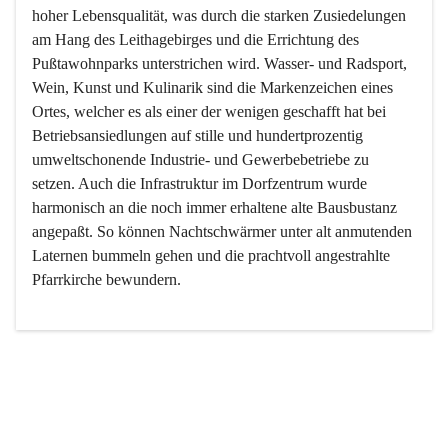
hoher Lebensqualität, was durch die starken Zusiedelungen 
am Hang des Leithagebirges und die Errichtung des 
Pußtawohnparks unterstrichen wird. Wasser- und Radsport, 
Wein, Kunst und Kulinarik sind die Markenzeichen eines 
Ortes, welcher es als einer der wenigen geschafft hat bei 
Betriebsansiedlungen auf stille und hundertprozentig 
umweltschonende Industrie- und Gewerbebetriebe zu 
setzen. Auch die Infrastruktur im Dorfzentrum wurde 
harmonisch an die noch immer erhaltene alte Bausbustanz 
angepaßt. So können Nachtschwärmer unter alt anmutenden 
Laternen bummeln gehen und die prachtvoll angestrahlte 
Pfarrkirche bewundern.

Der Weinbau dominert heute nicht mehr, ist aber integrativer 
Bestandteil der Kultur des Ortes, da man hier schon lange 
von Massenweinbau auf Qualitätsweinbau umgestellt hat. 
So ist es auch nicht verwunderlich, dass eines der historisch 
wertvollsten Gebäude die Ortsvinothek beherbergt und dass 
der Kellering ein beliebtes Ziel darstellt.
