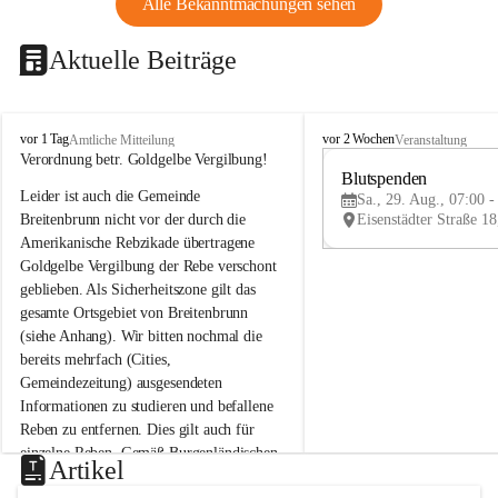
Alle Bekanntmachungen sehen
Aktuelle Beiträge
B
B
vor 1 Tag
vor 2 Wochen
Amtliche Mitteilung
Veranstaltung
r
r
Verordnung betr. Goldgelbe Vergilbung!
e
e
Blutspenden
Leider ist auch die Gemeinde 
i
i
Sa., 29. Aug., 07:00 -
t
t
Breitenbrunn nicht vor der durch die 
e
e
Amerikanische Rebzikade übertragene 
n
n
Goldgelbe Vergilbung der Rebe verschont 
b
b
geblieben. Als Sicherheitszone gilt das 
r
r
gesamte Ortsgebiet von Breitenbrunn 
u
u
(siehe Anhang). Wir bitten nochmal die 
n
n
n
n
bereits mehrfach (Cities, 
a
a
Gemeindezeitung) ausgesendeten 
m
m
Informationen zu studieren und befallene 
N
N
Reben zu entfernen. Dies gilt auch für 
e
e
einzelne Reben. Gemäß Burgenländischen 
u
u
Artikel
Weinbaugesetz sind nicht gepflegte oder 
s
s