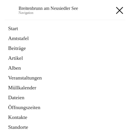
Breitenbrunn am Neusiedler See
Navigation
Breitenbrunn am Neusiedler See
Start
Amtstafel
Formulare
Beiträge
18 Schnellzugriffe
Artikel
Gemeindeservice
7 Schnellzugriffe
Alben
Veranstaltungen
+7
Müllkalender
Dateien
Öffnungszeiten
Kontakte
Hauptadresse
Standorte