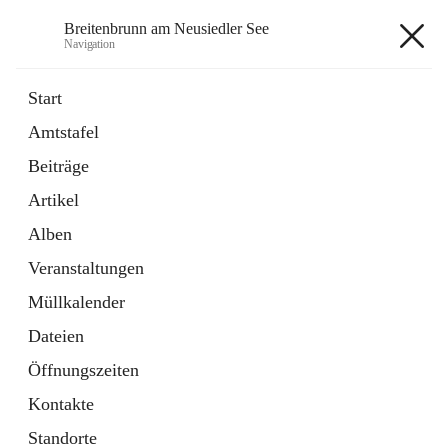
Breitenbrunn am Neusiedler See
Navigation
Breitenbrunn am Neusiedler See
Start
Amtstafel
Formulare
Beiträge
18 Schnellzugriffe
Artikel
Gemeindeservice
7 Schnellzugriffe
Alben
Veranstaltungen
+7
Müllkalender
Dateien
Öffnungszeiten
Kontakte
Hauptadresse
Standorte