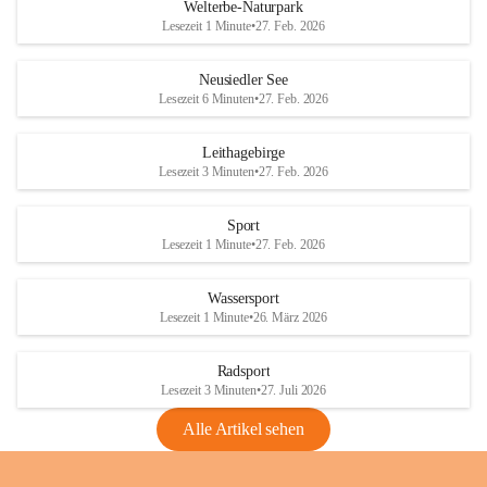
i
i
unzulässige Weingärten zu roden! Bitte 
Welterbe-Naturpark
e
e
helfen wir zusammen um unsere Winzer 
Lesezeit 1 Minute
•
27. Feb. 2026
d
d
vor den prognostizierten Ernteausfällen 
l
l
und den daraus folgenden wirtschaftlichen 
e
e
Neusiedler See
Schäden zu bewahren.
r
r
Lesezeit 6 Minuten
•
27. Feb. 2026
S
S
Verordnungen
e
e
Leithagebirge
04.08.2026
e
e
Lesezeit 3 Minuten
•
27. Feb. 2026
Maßnahmen zur Bekämpfung
der Goldgelben Vergilbung der
Sport
Rebe und der Amerikanischen
Lesezeit 1 Minute
•
27. Feb. 2026
Rebzikade
Anhang VBl. EU Nr. 18
Wassersport
_2026
Lesezeit 1 Minute
•
26. März 2026
1 Seite
•
1,4 MB
Radsport
VBl. EU Nr. 18_2026
Lesezeit 3 Minuten
•
27. Juli 2026
2 Seiten
•
2,1 MB
Alle Artikel sehen