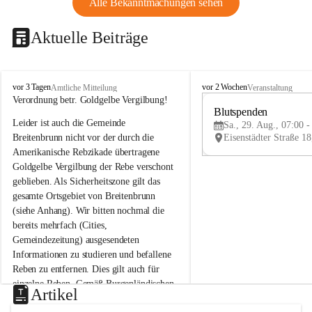
Alle Bekanntmachungen sehen
Aktuelle Beiträge
B
B
vor 3 Tagen
vor 2 Wochen
Amtliche Mitteilung
Veranstaltung
r
r
Verordnung betr. Goldgelbe Vergilbung!
e
e
Blutspenden
Leider ist auch die Gemeinde 
i
i
Sa., 29. Aug., 07:00 -
t
t
Breitenbrunn nicht vor der durch die 
e
e
Amerikanische Rebzikade übertragene 
n
n
Goldgelbe Vergilbung der Rebe verschont 
b
b
geblieben. Als Sicherheitszone gilt das 
r
r
gesamte Ortsgebiet von Breitenbrunn 
u
u
(siehe Anhang). Wir bitten nochmal die 
n
n
n
n
bereits mehrfach (Cities, 
a
a
Gemeindezeitung) ausgesendeten 
m
m
Informationen zu studieren und befallene 
N
N
Reben zu entfernen. Dies gilt auch für 
e
e
einzelne Reben. Gemäß Burgenländischen 
u
u
Artikel
Weinbaugesetz sind nicht gepflegte oder 
s
s