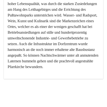
hoher Lebensqualität, was durch die starken Zusiedelungen 
am Hang des Leithagebirges und die Errichtung des 
Pußtawohnparks unterstrichen wird. Wasser- und Radsport, 
Wein, Kunst und Kulinarik sind die Markenzeichen eines 
Ortes, welcher es als einer der wenigen geschafft hat bei 
Betriebsansiedlungen auf stille und hundertprozentig 
umweltschonende Industrie- und Gewerbebetriebe zu 
setzen. Auch die Infrastruktur im Dorfzentrum wurde 
harmonisch an die noch immer erhaltene alte Bausbustanz 
angepaßt. So können Nachtschwärmer unter alt anmutenden 
Laternen bummeln gehen und die prachtvoll angestrahlte 
Pfarrkirche bewundern.

Der Weinbau dominert heute nicht mehr, ist aber integrativer 
Bestandteil der Kultur des Ortes, da man hier schon lange 
von Massenweinbau auf Qualitätsweinbau umgestellt hat. 
So ist es auch nicht verwunderlich, dass eines der historisch 
wertvollsten Gebäude die Ortsvinothek beherbergt und dass 
der Kellering ein beliebtes Ziel darstellt.
