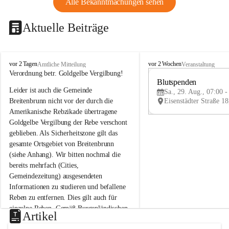
Alle Bekanntmachungen sehen
Aktuelle Beiträge
B
B
vor 2 Tagen
vor 2 Wochen
Amtliche Mitteilung
Veranstaltung
r
r
Verordnung betr. Goldgelbe Vergilbung!
e
e
Blutspenden
Leider ist auch die Gemeinde 
i
i
Sa., 29. Aug., 07:00 -
t
t
Breitenbrunn nicht vor der durch die 
e
e
Amerikanische Rebzikade übertragene 
n
n
Goldgelbe Vergilbung der Rebe verschont 
b
b
geblieben. Als Sicherheitszone gilt das 
r
r
gesamte Ortsgebiet von Breitenbrunn 
u
u
(siehe Anhang). Wir bitten nochmal die 
n
n
n
n
bereits mehrfach (Cities, 
a
a
Gemeindezeitung) ausgesendeten 
m
m
Informationen zu studieren und befallene 
N
N
Reben zu entfernen. Dies gilt auch für 
e
e
einzelne Reben. Gemäß Burgenländischen 
u
u
Artikel
Weinbaugesetz sind nicht gepflegte oder 
s
s