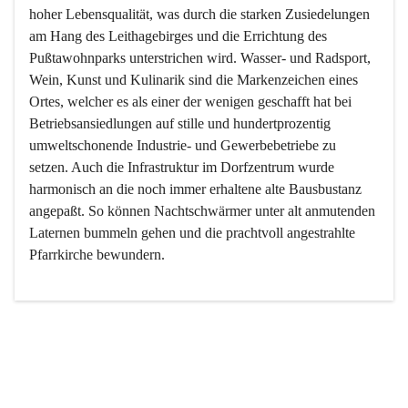
hoher Lebensqualität, was durch die starken Zusiedelungen 
am Hang des Leithagebirges und die Errichtung des 
Pußtawohnparks unterstrichen wird. Wasser- und Radsport, 
Wein, Kunst und Kulinarik sind die Markenzeichen eines 
Ortes, welcher es als einer der wenigen geschafft hat bei 
Betriebsansiedlungen auf stille und hundertprozentig 
umweltschonende Industrie- und Gewerbebetriebe zu 
setzen. Auch die Infrastruktur im Dorfzentrum wurde 
harmonisch an die noch immer erhaltene alte Bausbustanz 
angepaßt. So können Nachtschwärmer unter alt anmutenden 
Laternen bummeln gehen und die prachtvoll angestrahlte 
Pfarrkirche bewundern.

Der Weinbau dominert heute nicht mehr, ist aber integrativer 
Bestandteil der Kultur des Ortes, da man hier schon lange 
von Massenweinbau auf Qualitätsweinbau umgestellt hat. 
So ist es auch nicht verwunderlich, dass eines der historisch 
wertvollsten Gebäude die Ortsvinothek beherbergt und dass 
der Kellering ein beliebtes Ziel darstellt.
