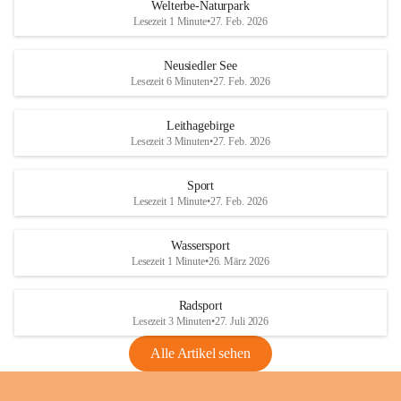
i
i
unzulässige Weingärten zu roden! Bitte 
Welterbe-Naturpark
e
e
helfen wir zusammen um unsere Winzer 
Lesezeit 1 Minute
•
27. Feb. 2026
d
d
vor den prognostizierten Ernteausfällen 
l
l
und den daraus folgenden wirtschaftlichen 
e
e
Neusiedler See
Schäden zu bewahren.
r
r
Lesezeit 6 Minuten
•
27. Feb. 2026
S
S
Verordnungen
e
e
Leithagebirge
04.08.2026
e
e
Lesezeit 3 Minuten
•
27. Feb. 2026
Maßnahmen zur Bekämpfung
der Goldgelben Vergilbung der
Sport
Rebe und der Amerikanischen
Lesezeit 1 Minute
•
27. Feb. 2026
Rebzikade
Anhang VBl. EU Nr. 18
Wassersport
_2026
Lesezeit 1 Minute
•
26. März 2026
1 Seite
•
1,4 MB
Radsport
VBl. EU Nr. 18_2026
Lesezeit 3 Minuten
•
27. Juli 2026
2 Seiten
•
2,1 MB
Alle Artikel sehen