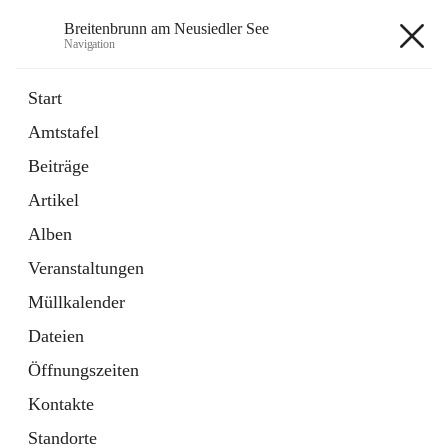
Breitenbrunn am Neusiedler See
Navigation
Breitenbrunn am Neusiedler See
Start
Amtstafel
Formulare
Beiträge
18 Schnellzugriffe
Artikel
Gemeindeservice
7 Schnellzugriffe
Alben
Veranstaltungen
+7
Müllkalender
Dateien
Öffnungszeiten
Kontakte
Hauptadresse
Standorte