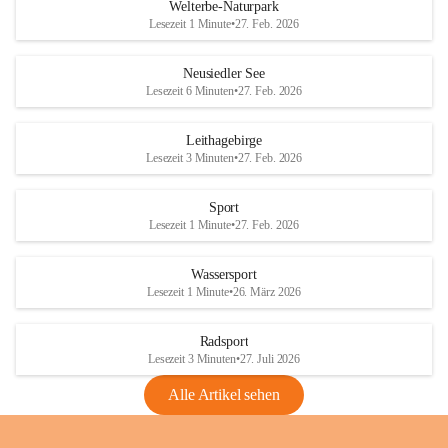
i
i
unzulässige Weingärten zu roden! Bitte 
Welterbe-Naturpark
e
e
helfen wir zusammen um unsere Winzer 
Lesezeit 1 Minute
•
27. Feb. 2026
d
d
vor den prognostizierten Ernteausfällen 
l
l
und den daraus folgenden wirtschaftlichen 
e
e
Neusiedler See
Schäden zu bewahren.
r
r
Lesezeit 6 Minuten
•
27. Feb. 2026
S
S
Verordnungen
e
e
Leithagebirge
04.08.2026
e
e
Lesezeit 3 Minuten
•
27. Feb. 2026
Maßnahmen zur Bekämpfung
der Goldgelben Vergilbung der
Sport
Rebe und der Amerikanischen
Lesezeit 1 Minute
•
27. Feb. 2026
Rebzikade
Anhang VBl. EU Nr. 18
Wassersport
_2026
Lesezeit 1 Minute
•
26. März 2026
1 Seite
•
1,4 MB
Radsport
VBl. EU Nr. 18_2026
Lesezeit 3 Minuten
•
27. Juli 2026
2 Seiten
•
2,1 MB
Alle Artikel sehen