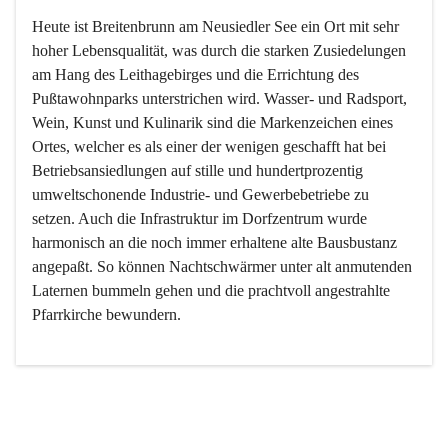
Heute ist Breitenbrunn am Neusiedler See ein Ort mit sehr 
hoher Lebensqualität, was durch die starken Zusiedelungen 
am Hang des Leithagebirges und die Errichtung des 
Pußtawohnparks unterstrichen wird. Wasser- und Radsport, 
Wein, Kunst und Kulinarik sind die Markenzeichen eines 
Ortes, welcher es als einer der wenigen geschafft hat bei 
Betriebsansiedlungen auf stille und hundertprozentig 
umweltschonende Industrie- und Gewerbebetriebe zu 
setzen. Auch die Infrastruktur im Dorfzentrum wurde 
harmonisch an die noch immer erhaltene alte Bausbustanz 
angepaßt. So können Nachtschwärmer unter alt anmutenden 
Laternen bummeln gehen und die prachtvoll angestrahlte 
Pfarrkirche bewundern.

Der Weinbau dominert heute nicht mehr, ist aber integrativer 
Bestandteil der Kultur des Ortes, da man hier schon lange 
von Massenweinbau auf Qualitätsweinbau umgestellt hat. 
So ist es auch nicht verwunderlich, dass eines der historisch 