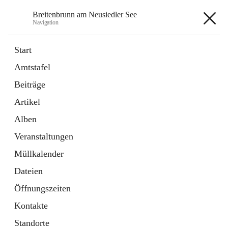
Breitenbrunn am Neusiedler See
Navigation
Breitenbrunn am Neusiedler See
Start
Amtstafel
Formulare
Beiträge
18 Schnellzugriffe
Artikel
Gemeindeservice
7 Schnellzugriffe
Alben
Veranstaltungen
+7
Müllkalender
Dateien
Öffnungszeiten
Kontakte
Hauptadresse
Standorte