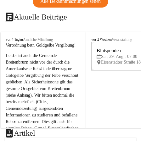
Alle Bekanntmachungen sehen
Aktuelle Beiträge
B
B
vor 4 Tagen
vor 2 Wochen
Amtliche Mitteilung
Veranstaltung
r
r
Verordnung betr. Goldgelbe Vergilbung!
e
e
Blutspenden
Leider ist auch die Gemeinde 
i
i
Sa., 29. Aug., 07:00 -
t
t
Breitenbrunn nicht vor der durch die 
e
e
Amerikanische Rebzikade übertragene 
n
n
Goldgelbe Vergilbung der Rebe verschont 
b
b
geblieben. Als Sicherheitszone gilt das 
r
r
gesamte Ortsgebiet von Breitenbrunn 
u
u
(siehe Anhang). Wir bitten nochmal die 
n
n
n
n
bereits mehrfach (Cities, 
a
a
Gemeindezeitung) ausgesendeten 
m
m
Informationen zu studieren und befallene 
N
N
Reben zu entfernen. Dies gilt auch für 
e
e
einzelne Reben. Gemäß Burgenländischen 
u
u
Artikel
Weinbaugesetz sind nicht gepflegte oder 
s
s