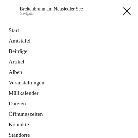
Breitenbrunn am Neusiedler See
Navigation
Breitenbrunn am Neusiedler See
Start
Amtstafel
Formulare
Beiträge
18 Schnellzugriffe
Artikel
Gemeindeservice
7 Schnellzugriffe
Alben
Veranstaltungen
+7
Müllkalender
Dateien
Öffnungszeiten
Kontakte
Hauptadresse
Standorte