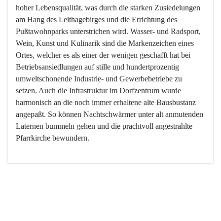
hoher Lebensqualität, was durch die starken Zusiedelungen 
am Hang des Leithagebirges und die Errichtung des 
Pußtawohnparks unterstrichen wird. Wasser- und Radsport, 
Wein, Kunst und Kulinarik sind die Markenzeichen eines 
Ortes, welcher es als einer der wenigen geschafft hat bei 
Betriebsansiedlungen auf stille und hundertprozentig 
umweltschonende Industrie- und Gewerbebetriebe zu 
setzen. Auch die Infrastruktur im Dorfzentrum wurde 
harmonisch an die noch immer erhaltene alte Bausbustanz 
angepaßt. So können Nachtschwärmer unter alt anmutenden 
Laternen bummeln gehen und die prachtvoll angestrahlte 
Pfarrkirche bewundern.

Der Weinbau dominert heute nicht mehr, ist aber integrativer 
Bestandteil der Kultur des Ortes, da man hier schon lange 
von Massenweinbau auf Qualitätsweinbau umgestellt hat. 
So ist es auch nicht verwunderlich, dass eines der historisch 
wertvollsten Gebäude die Ortsvinothek beherbergt und dass 
der Kellering ein beliebtes Ziel darstellt.
