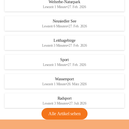
i
i
unzulässige Weingärten zu roden! Bitte 
Welterbe-Naturpark
e
e
helfen wir zusammen um unsere Winzer 
Lesezeit 1 Minute
•
27. Feb. 2026
d
d
vor den prognostizierten Ernteausfällen 
l
l
und den daraus folgenden wirtschaftlichen 
e
e
Neusiedler See
Schäden zu bewahren.
r
r
Lesezeit 6 Minuten
•
27. Feb. 2026
S
S
Verordnungen
e
e
Leithagebirge
04.08.2026
e
e
Lesezeit 3 Minuten
•
27. Feb. 2026
Maßnahmen zur Bekämpfung
der Goldgelben Vergilbung der
Sport
Rebe und der Amerikanischen
Lesezeit 1 Minute
•
27. Feb. 2026
Rebzikade
Anhang VBl. EU Nr. 18
Wassersport
_2026
Lesezeit 1 Minute
•
26. März 2026
1 Seite
•
1,4 MB
Radsport
VBl. EU Nr. 18_2026
Lesezeit 3 Minuten
•
27. Juli 2026
2 Seiten
•
2,1 MB
Alle Artikel sehen