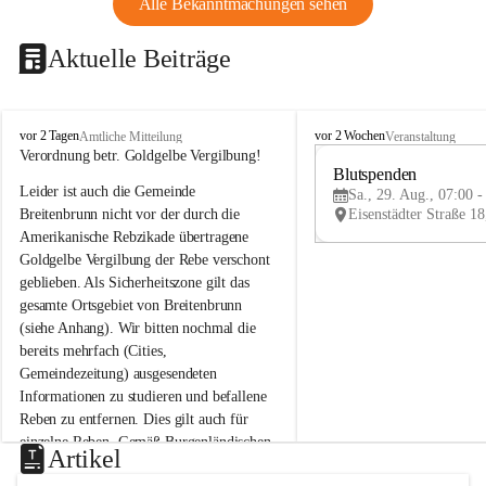
Alle Bekanntmachungen sehen
Aktuelle Beiträge
B
B
vor 2 Tagen
vor 2 Wochen
Amtliche Mitteilung
Veranstaltung
r
r
Verordnung betr. Goldgelbe Vergilbung!
e
e
Blutspenden
Leider ist auch die Gemeinde 
i
i
Sa., 29. Aug., 07:00 -
t
t
Breitenbrunn nicht vor der durch die 
e
e
Amerikanische Rebzikade übertragene 
n
n
Goldgelbe Vergilbung der Rebe verschont 
b
b
geblieben. Als Sicherheitszone gilt das 
r
r
gesamte Ortsgebiet von Breitenbrunn 
u
u
(siehe Anhang). Wir bitten nochmal die 
n
n
n
n
bereits mehrfach (Cities, 
a
a
Gemeindezeitung) ausgesendeten 
m
m
Informationen zu studieren und befallene 
N
N
Reben zu entfernen. Dies gilt auch für 
e
e
einzelne Reben. Gemäß Burgenländischen 
u
u
Artikel
Weinbaugesetz sind nicht gepflegte oder 
s
s