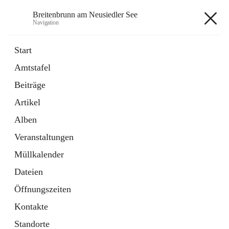
Breitenbrunn am Neusiedler See
Navigation
Breitenbrunn am Neusiedler See
Start
Amtstafel
Formulare
Beiträge
18 Schnellzugriffe
Artikel
Gemeindeservice
7 Schnellzugriffe
Alben
Veranstaltungen
+7
Müllkalender
Dateien
Öffnungszeiten
Kontakte
Hauptadresse
Standorte