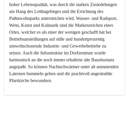
hoher Lebensqualität, was durch die starken Zusiedelungen 
am Hang des Leithagebirges und die Errichtung des 
Pußtawohnparks unterstrichen wird. Wasser- und Radsport, 
Wein, Kunst und Kulinarik sind die Markenzeichen eines 
Ortes, welcher es als einer der wenigen geschafft hat bei 
Betriebsansiedlungen auf stille und hundertprozentig 
umweltschonende Industrie- und Gewerbebetriebe zu 
setzen. Auch die Infrastruktur im Dorfzentrum wurde 
harmonisch an die noch immer erhaltene alte Bausbustanz 
angepaßt. So können Nachtschwärmer unter alt anmutenden 
Laternen bummeln gehen und die prachtvoll angestrahlte 
Pfarrkirche bewundern.

Der Weinbau dominert heute nicht mehr, ist aber integrativer 
Bestandteil der Kultur des Ortes, da man hier schon lange 
von Massenweinbau auf Qualitätsweinbau umgestellt hat. 
So ist es auch nicht verwunderlich, dass eines der historisch 
wertvollsten Gebäude die Ortsvinothek beherbergt und dass 
der Kellering ein beliebtes Ziel darstellt.
