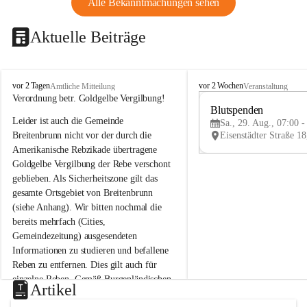
Alle Bekanntmachungen sehen
Aktuelle Beiträge
B
B
vor 2 Tagen
vor 2 Wochen
Amtliche Mitteilung
Veranstaltung
r
r
Verordnung betr. Goldgelbe Vergilbung!
e
e
Blutspenden
Leider ist auch die Gemeinde 
i
i
Sa., 29. Aug., 07:00 -
t
t
Breitenbrunn nicht vor der durch die 
e
e
Amerikanische Rebzikade übertragene 
n
n
Goldgelbe Vergilbung der Rebe verschont 
b
b
geblieben. Als Sicherheitszone gilt das 
r
r
gesamte Ortsgebiet von Breitenbrunn 
u
u
(siehe Anhang). Wir bitten nochmal die 
n
n
n
n
bereits mehrfach (Cities, 
a
a
Gemeindezeitung) ausgesendeten 
m
m
Informationen zu studieren und befallene 
N
N
Reben zu entfernen. Dies gilt auch für 
e
e
einzelne Reben. Gemäß Burgenländischen 
u
u
Artikel
Weinbaugesetz sind nicht gepflegte oder 
s
s