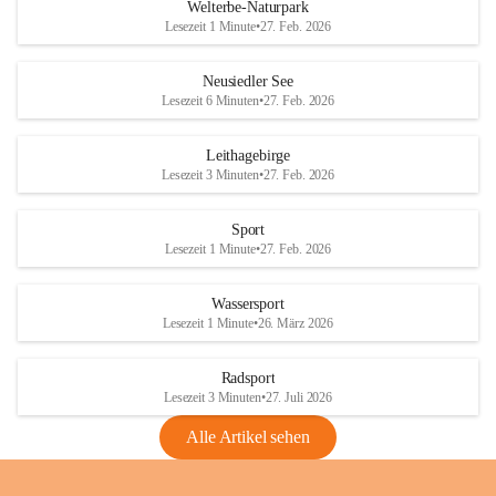
i
i
unzulässige Weingärten zu roden! Bitte 
Welterbe-Naturpark
e
e
helfen wir zusammen um unsere Winzer 
Lesezeit 1 Minute
•
27. Feb. 2026
d
d
vor den prognostizierten Ernteausfällen 
l
l
und den daraus folgenden wirtschaftlichen 
e
e
Neusiedler See
Schäden zu bewahren.
r
r
Lesezeit 6 Minuten
•
27. Feb. 2026
S
S
Verordnungen
e
e
Leithagebirge
04.08.2026
e
e
Lesezeit 3 Minuten
•
27. Feb. 2026
Maßnahmen zur Bekämpfung
der Goldgelben Vergilbung der
Sport
Rebe und der Amerikanischen
Lesezeit 1 Minute
•
27. Feb. 2026
Rebzikade
Anhang VBl. EU Nr. 18
Wassersport
_2026
Lesezeit 1 Minute
•
26. März 2026
1 Seite
•
1,4 MB
Radsport
VBl. EU Nr. 18_2026
Lesezeit 3 Minuten
•
27. Juli 2026
2 Seiten
•
2,1 MB
Alle Artikel sehen