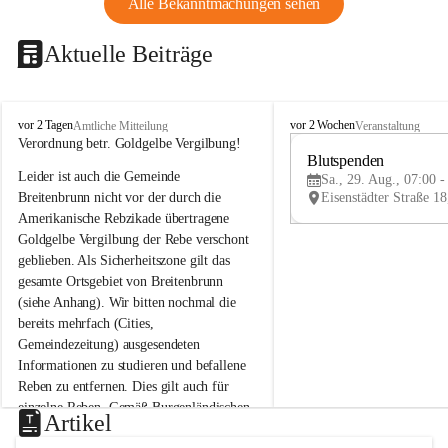
Alle Bekanntmachungen sehen
Aktuelle Beiträge
B
B
vor 2 Tagen
vor 2 Wochen
Amtliche Mitteilung
Veranstaltung
r
r
Verordnung betr. Goldgelbe Vergilbung!
e
e
Blutspenden
Leider ist auch die Gemeinde 
i
i
Sa., 29. Aug., 07:00 -
t
t
Breitenbrunn nicht vor der durch die 
e
e
Amerikanische Rebzikade übertragene 
n
n
Goldgelbe Vergilbung der Rebe verschont 
b
b
geblieben. Als Sicherheitszone gilt das 
r
r
gesamte Ortsgebiet von Breitenbrunn 
u
u
(siehe Anhang). Wir bitten nochmal die 
n
n
n
n
bereits mehrfach (Cities, 
a
a
Gemeindezeitung) ausgesendeten 
m
m
Informationen zu studieren und befallene 
N
N
Reben zu entfernen. Dies gilt auch für 
e
e
einzelne Reben. Gemäß Burgenländischen 
u
u
Artikel
Weinbaugesetz sind nicht gepflegte oder 
s
s