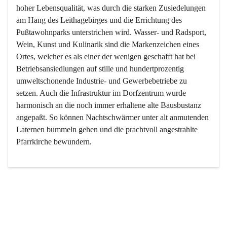
hoher Lebensqualität, was durch die starken Zusiedelungen 
am Hang des Leithagebirges und die Errichtung des 
Pußtawohnparks unterstrichen wird. Wasser- und Radsport, 
Wein, Kunst und Kulinarik sind die Markenzeichen eines 
Ortes, welcher es als einer der wenigen geschafft hat bei 
Betriebsansiedlungen auf stille und hundertprozentig 
umweltschonende Industrie- und Gewerbebetriebe zu 
setzen. Auch die Infrastruktur im Dorfzentrum wurde 
harmonisch an die noch immer erhaltene alte Bausbustanz 
angepaßt. So können Nachtschwärmer unter alt anmutenden 
Laternen bummeln gehen und die prachtvoll angestrahlte 
Pfarrkirche bewundern.

Der Weinbau dominert heute nicht mehr, ist aber integrativer 
Bestandteil der Kultur des Ortes, da man hier schon lange 
von Massenweinbau auf Qualitätsweinbau umgestellt hat. 
So ist es auch nicht verwunderlich, dass eines der historisch 
wertvollsten Gebäude die Ortsvinothek beherbergt und dass 
der Kellering ein beliebtes Ziel darstellt.
