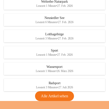
i
i
unzulässige Weingärten zu roden! Bitte 
Welterbe-Naturpark
e
e
helfen wir zusammen um unsere Winzer 
Lesezeit 1 Minute
•
27. Feb. 2026
d
d
vor den prognostizierten Ernteausfällen 
l
l
und den daraus folgenden wirtschaftlichen 
e
e
Neusiedler See
Schäden zu bewahren.
r
r
Lesezeit 6 Minuten
•
27. Feb. 2026
S
S
Verordnungen
e
e
Leithagebirge
04.08.2026
e
e
Lesezeit 3 Minuten
•
27. Feb. 2026
Maßnahmen zur Bekämpfung
der Goldgelben Vergilbung der
Sport
Rebe und der Amerikanischen
Lesezeit 1 Minute
•
27. Feb. 2026
Rebzikade
Anhang VBl. EU Nr. 18
Wassersport
_2026
Lesezeit 1 Minute
•
26. März 2026
1 Seite
•
1,4 MB
Radsport
VBl. EU Nr. 18_2026
Lesezeit 3 Minuten
•
27. Juli 2026
2 Seiten
•
2,1 MB
Alle Artikel sehen