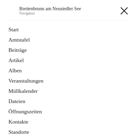
Breitenbrunn am Neusiedler See
Navigation
Breitenbrunn am Neusiedler See
Start
Amtstafel
Formulare
Beiträge
18 Schnellzugriffe
Artikel
Gemeindeservice
7 Schnellzugriffe
Alben
Veranstaltungen
+7
Müllkalender
Dateien
Öffnungszeiten
Kontakte
Hauptadresse
Standorte