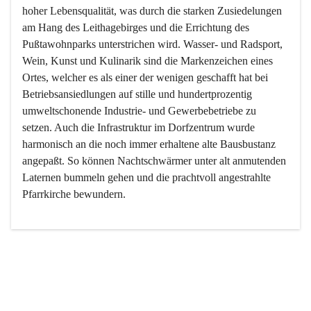
hoher Lebensqualität, was durch die starken Zusiedelungen 
am Hang des Leithagebirges und die Errichtung des 
Pußtawohnparks unterstrichen wird. Wasser- und Radsport, 
Wein, Kunst und Kulinarik sind die Markenzeichen eines 
Ortes, welcher es als einer der wenigen geschafft hat bei 
Betriebsansiedlungen auf stille und hundertprozentig 
umweltschonende Industrie- und Gewerbebetriebe zu 
setzen. Auch die Infrastruktur im Dorfzentrum wurde 
harmonisch an die noch immer erhaltene alte Bausbustanz 
angepaßt. So können Nachtschwärmer unter alt anmutenden 
Laternen bummeln gehen und die prachtvoll angestrahlte 
Pfarrkirche bewundern.

Der Weinbau dominert heute nicht mehr, ist aber integrativer 
Bestandteil der Kultur des Ortes, da man hier schon lange 
von Massenweinbau auf Qualitätsweinbau umgestellt hat. 
So ist es auch nicht verwunderlich, dass eines der historisch 
wertvollsten Gebäude die Ortsvinothek beherbergt und dass 
der Kellering ein beliebtes Ziel darstellt.
