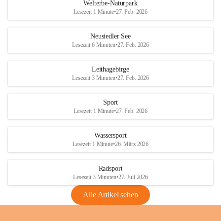
i
i
unzulässige Weingärten zu roden! Bitte 
Welterbe-Naturpark
e
e
helfen wir zusammen um unsere Winzer 
Lesezeit 1 Minute
•
27. Feb. 2026
d
d
vor den prognostizierten Ernteausfällen 
l
l
und den daraus folgenden wirtschaftlichen 
e
e
Neusiedler See
Schäden zu bewahren.
r
r
Lesezeit 6 Minuten
•
27. Feb. 2026
S
S
Verordnungen
e
e
Leithagebirge
04.08.2026
e
e
Lesezeit 3 Minuten
•
27. Feb. 2026
Maßnahmen zur Bekämpfung
der Goldgelben Vergilbung der
Sport
Rebe und der Amerikanischen
Lesezeit 1 Minute
•
27. Feb. 2026
Rebzikade
Anhang VBl. EU Nr. 18
Wassersport
_2026
Lesezeit 1 Minute
•
26. März 2026
1 Seite
•
1,4 MB
Radsport
VBl. EU Nr. 18_2026
Lesezeit 3 Minuten
•
27. Juli 2026
2 Seiten
•
2,1 MB
Alle Artikel sehen