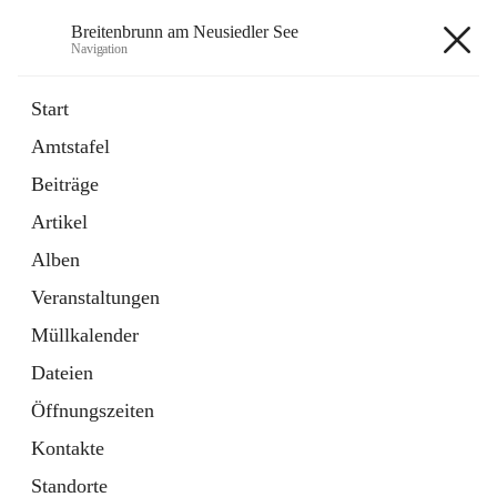
Breitenbrunn am Neusiedler See
Navigation
Breitenbrunn am Neusiedler See
Start
Amtstafel
Formulare
Beiträge
18 Schnellzugriffe
Artikel
Gemeindeservice
7 Schnellzugriffe
Alben
Veranstaltungen
+7
Müllkalender
Dateien
Öffnungszeiten
Kontakte
Hauptadresse
Standorte