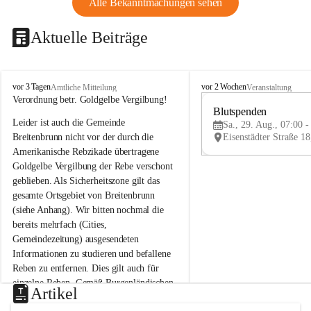
Alle Bekanntmachungen sehen
Aktuelle Beiträge
B
B
vor 3 Tagen
vor 2 Wochen
Amtliche Mitteilung
Veranstaltung
r
r
Verordnung betr. Goldgelbe Vergilbung!
e
e
Blutspenden
Leider ist auch die Gemeinde 
i
i
Sa., 29. Aug., 07:00 -
t
t
Breitenbrunn nicht vor der durch die 
e
e
Amerikanische Rebzikade übertragene 
n
n
Goldgelbe Vergilbung der Rebe verschont 
b
b
geblieben. Als Sicherheitszone gilt das 
r
r
gesamte Ortsgebiet von Breitenbrunn 
u
u
(siehe Anhang). Wir bitten nochmal die 
n
n
n
n
bereits mehrfach (Cities, 
a
a
Gemeindezeitung) ausgesendeten 
m
m
Informationen zu studieren und befallene 
N
N
Reben zu entfernen. Dies gilt auch für 
e
e
einzelne Reben. Gemäß Burgenländischen 
u
u
Artikel
Weinbaugesetz sind nicht gepflegte oder 
s
s