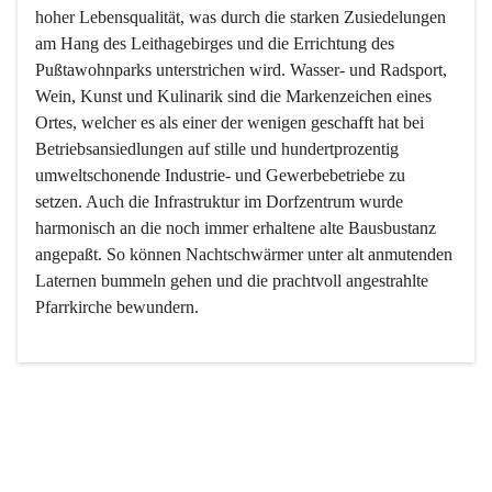
hoher Lebensqualität, was durch die starken Zusiedelungen 
am Hang des Leithagebirges und die Errichtung des 
Pußtawohnparks unterstrichen wird. Wasser- und Radsport, 
Wein, Kunst und Kulinarik sind die Markenzeichen eines 
Ortes, welcher es als einer der wenigen geschafft hat bei 
Betriebsansiedlungen auf stille und hundertprozentig 
umweltschonende Industrie- und Gewerbebetriebe zu 
setzen. Auch die Infrastruktur im Dorfzentrum wurde 
harmonisch an die noch immer erhaltene alte Bausbustanz 
angepaßt. So können Nachtschwärmer unter alt anmutenden 
Laternen bummeln gehen und die prachtvoll angestrahlte 
Pfarrkirche bewundern.

Der Weinbau dominert heute nicht mehr, ist aber integrativer 
Bestandteil der Kultur des Ortes, da man hier schon lange 
von Massenweinbau auf Qualitätsweinbau umgestellt hat. 
So ist es auch nicht verwunderlich, dass eines der historisch 
wertvollsten Gebäude die Ortsvinothek beherbergt und dass 
der Kellering ein beliebtes Ziel darstellt.
