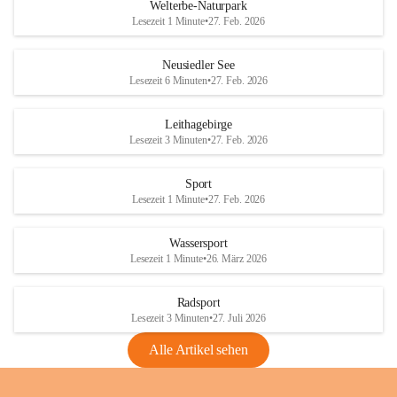
i
i
unzulässige Weingärten zu roden! Bitte 
Welterbe-Naturpark
e
e
helfen wir zusammen um unsere Winzer 
Lesezeit 1 Minute
•
27. Feb. 2026
d
d
vor den prognostizierten Ernteausfällen 
l
l
und den daraus folgenden wirtschaftlichen 
e
e
Neusiedler See
Schäden zu bewahren.
r
r
Lesezeit 6 Minuten
•
27. Feb. 2026
S
S
Verordnungen
e
e
Leithagebirge
04.08.2026
e
e
Lesezeit 3 Minuten
•
27. Feb. 2026
Maßnahmen zur Bekämpfung
der Goldgelben Vergilbung der
Sport
Rebe und der Amerikanischen
Lesezeit 1 Minute
•
27. Feb. 2026
Rebzikade
Anhang VBl. EU Nr. 18
Wassersport
_2026
Lesezeit 1 Minute
•
26. März 2026
1 Seite
•
1,4 MB
Radsport
VBl. EU Nr. 18_2026
Lesezeit 3 Minuten
•
27. Juli 2026
2 Seiten
•
2,1 MB
Alle Artikel sehen