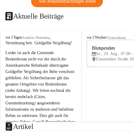
Alle Bekanntmachungen sehen
Aktuelle Beiträge
B
B
vor 2 Tagen
vor 2 Wochen
Amtliche Mitteilung
Veranstaltung
r
r
Verordnung betr. Goldgelbe Vergilbung!
e
e
Blutspenden
Leider ist auch die Gemeinde 
i
i
Sa., 29. Aug., 07:00 -
t
t
Breitenbrunn nicht vor der durch die 
e
e
Amerikanische Rebzikade übertragene 
n
n
Goldgelbe Vergilbung der Rebe verschont 
b
b
geblieben. Als Sicherheitszone gilt das 
r
r
gesamte Ortsgebiet von Breitenbrunn 
u
u
(siehe Anhang). Wir bitten nochmal die 
n
n
n
n
bereits mehrfach (Cities, 
a
a
Gemeindezeitung) ausgesendeten 
m
m
Informationen zu studieren und befallene 
N
N
Reben zu entfernen. Dies gilt auch für 
e
e
einzelne Reben. Gemäß Burgenländischen 
u
u
Artikel
Weinbaugesetz sind nicht gepflegte oder 
s
s