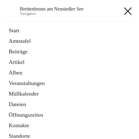
Breitenbrunn am Neusiedler See
Navigation
Breitenbrunn am Neusiedler See
Start
Amtstafel
Formulare
Beiträge
18 Schnellzugriffe
Artikel
Gemeindeservice
7 Schnellzugriffe
Alben
Veranstaltungen
+7
Müllkalender
Dateien
Öffnungszeiten
Kontakte
Hauptadresse
Standorte