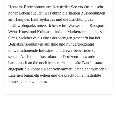
Heute ist Breitenbrunn am Neusiedler See ein Ort mit sehr 
hoher Lebensqualität, was durch die starken Zusiedelungen 
am Hang des Leithagebirges und die Errichtung des 
Pußtawohnparks unterstrichen wird. Wasser- und Radsport, 
Wein, Kunst und Kulinarik sind die Markenzeichen eines 
Ortes, welcher es als einer der wenigen geschafft hat bei 
Betriebsansiedlungen auf stille und hundertprozentig 
umweltschonende Industrie- und Gewerbebetriebe zu 
setzen. Auch die Infrastruktur im Dorfzentrum wurde 
harmonisch an die noch immer erhaltene alte Bausbustanz 
angepaßt. So können Nachtschwärmer unter alt anmutenden 
Laternen bummeln gehen und die prachtvoll angestrahlte 
Pfarrkirche bewundern.

Der Weinbau dominert heute nicht mehr, ist aber integrativer 
Bestandteil der Kultur des Ortes, da man hier schon lange 
von Massenweinbau auf Qualitätsweinbau umgestellt hat. 
So ist es auch nicht verwunderlich, dass eines der historisch 