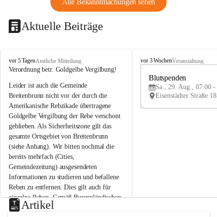
Alle Bekanntmachungen sehen
Aktuelle Beiträge
B
B
vor 5 Tagen
vor 3 Wochen
Amtliche Mitteilung
Veranstaltung
r
r
Verordnung betr. Goldgelbe Vergilbung!
e
e
Blutspenden
Leider ist auch die Gemeinde 
i
i
Sa., 29. Aug., 07:00 -
t
t
Breitenbrunn nicht vor der durch die 
e
e
Amerikanische Rebzikade übertragene 
n
n
Goldgelbe Vergilbung der Rebe verschont 
b
b
geblieben. Als Sicherheitszone gilt das 
r
r
gesamte Ortsgebiet von Breitenbrunn 
u
u
(siehe Anhang). Wir bitten nochmal die 
n
n
n
n
bereits mehrfach (Cities, 
a
a
Gemeindezeitung) ausgesendeten 
m
m
Informationen zu studieren und befallene 
N
N
Reben zu entfernen. Dies gilt auch für 
e
e
einzelne Reben. Gemäß Burgenländischen 
u
u
Artikel
Weinbaugesetz sind nicht gepflegte oder 
s
s