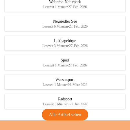
i
i
unzulässige Weingärten zu roden! Bitte 
Welterbe-Naturpark
e
e
helfen wir zusammen um unsere Winzer 
Lesezeit 1 Minute
•
27. Feb. 2026
d
d
vor den prognostizierten Ernteausfällen 
l
l
und den daraus folgenden wirtschaftlichen 
e
e
Neusiedler See
Schäden zu bewahren.
r
r
Lesezeit 6 Minuten
•
27. Feb. 2026
S
S
Verordnungen
e
e
Leithagebirge
04.08.2026
e
e
Lesezeit 3 Minuten
•
27. Feb. 2026
Maßnahmen zur Bekämpfung
der Goldgelben Vergilbung der
Sport
Rebe und der Amerikanischen
Lesezeit 1 Minute
•
27. Feb. 2026
Rebzikade
Anhang VBl. EU Nr. 18
Wassersport
_2026
Lesezeit 1 Minute
•
26. März 2026
1 Seite
•
1,4 MB
Radsport
VBl. EU Nr. 18_2026
Lesezeit 3 Minuten
•
27. Juli 2026
2 Seiten
•
2,1 MB
Alle Artikel sehen