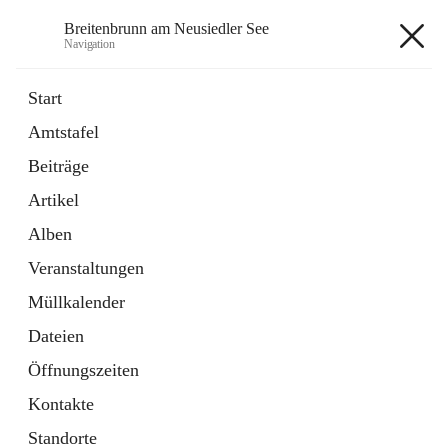
Breitenbrunn am Neusiedler See
Navigation
Breitenbrunn am Neusiedler See
Start
Amtstafel
Formulare
Beiträge
18 Schnellzugriffe
Artikel
Gemeindeservice
7 Schnellzugriffe
Alben
Veranstaltungen
+7
Müllkalender
Dateien
Öffnungszeiten
Kontakte
Hauptadresse
Standorte