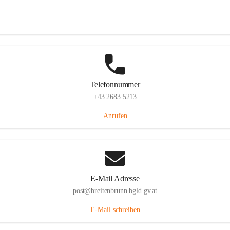
Eisenstädterstraße 18, 7091 Breitenbrunn am Neusiedler See, AUT
Auf Karte ansehen
Telefonnummer
+43 2683 5213
Anrufen
E-Mail Adresse
post@breitenbrunn.bgld.gv.at
E-Mail schreiben