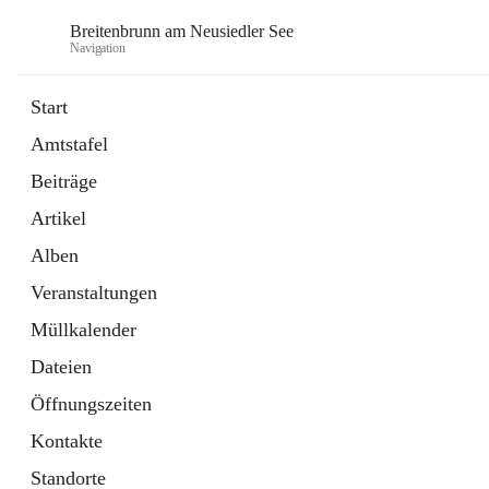
Breitenbrunn am Neusiedler See
Navigation
Start
Amtstafel
Formulare
Beiträge
18 Schnellzugriffe
Artikel
Gemeindeservice
7 Schnellzugriffe
Alben
Veranstaltungen
Müllkalender
Dateien
Öffnungszeiten
Kontakte
Standorte