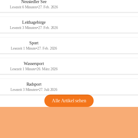
e
e
Neusiedler See
r
r
Lesezeit 6 Minuten
•
27. Feb. 2026
S
S
e
e
Leithagebirge
e
e
Lesezeit 3 Minuten
•
27. Feb. 2026
Sport
Lesezeit 1 Minute
•
27. Feb. 2026
Wassersport
Lesezeit 1 Minute
•
26. März 2026
Radsport
Lesezeit 3 Minuten
•
27. Juli 2026
Alle Artikel sehen