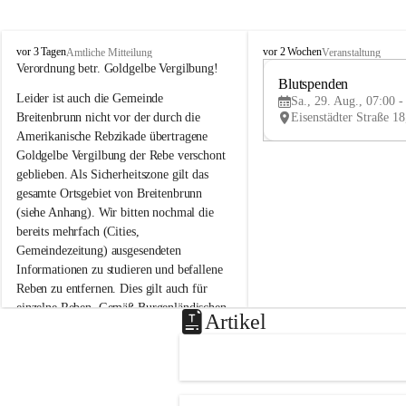
B
B
vor 3 Tagen
vor 2 Wochen
Amtliche Mitteilung
Veranstaltung
r
r
Verordnung betr. Goldgelbe Vergilbung!
e
e
Blutspenden
Leider ist auch die Gemeinde 
i
i
Sa., 29. Aug., 07:00 -
t
t
Breitenbrunn nicht vor der durch die 
e
e
Amerikanische Rebzikade übertragene 
n
n
Goldgelbe Vergilbung der Rebe verschont 
b
b
geblieben. Als Sicherheitszone gilt das 
r
r
gesamte Ortsgebiet von Breitenbrunn 
u
u
(siehe Anhang). Wir bitten nochmal die 
n
n
n
n
bereits mehrfach (Cities, 
a
a
Gemeindezeitung) ausgesendeten 
m
m
Informationen zu studieren und befallene 
N
N
Reben zu entfernen. Dies gilt auch für 
e
e
einzelne Reben. Gemäß Burgenländischen 
u
u
Artikel
Weinbaugesetz sind nicht gepflegte oder 
s
s
i
i
unzulässige Weingärten zu roden! Bitte 
e
e
helfen wir zusammen um unsere Winzer 
d
d
vor den prognostizierten Ernteausfällen 
l
l
und den daraus folgenden wirtschaftlichen 