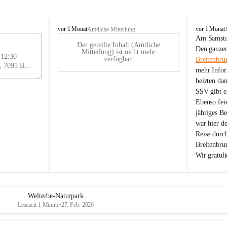
B
B
vor 1 Monat
vor 1 Monat
Amtliche Mitteilung
r
r
Am Samstag
Der geteilte Inhalt (Amtliche
e
e
29
Den ganzen
Mitteilung) ist nicht mehr
i
i
 12:30
AU
verfügbar.
Breitenbru
t
t
Eisenstädter Straße 18, 7091 Breitenbrunn am Neusiedler See, AUT
G
mehr Infor
e
e
heizten da
n
n
SSV gibt es
b
b
r
r
Ebenso feie
u
u
jähriges B
n
n
war hier d
n
n
Reise durc
a
a
Breitenbrun
m
m
Wir gratul
N
N
e
e
u
u
s
s
i
i
Welterbe-Naturpark
e
e
Lesezeit 1 Minute
•
27. Feb. 2026
d
d
l
l