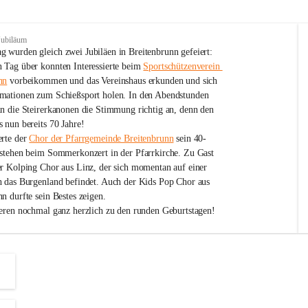
Jubiläum
 wurden gleich zwei Jubiläen in Breitenbrunn gefeiert: 
 Tag über konnten Interessierte beim 
Sportschützenverein 
nn
 vorbeikommen und das Vereinshaus erkunden und sich 
mationen zum Schießsport holen. In den Abendstunden 
nn die Steirerkanonen die Stimmung richtig an, denn den 
 nun bereits 70 Jahre!
rte der 
Chor der Pfarrgemeinde Breitenbrunn
 sein 40-
estehen beim Sommerkonzert in der Pfarrkirche. Zu Gast 
er Kolping Chor aus Linz, der sich momentan auf einer 
h das Burgenland befindet. Auch der Kids Pop Chor aus 
n durfte sein Bestes zeigen.
ieren nochmal ganz herzlich zu den runden Geburtstagen!