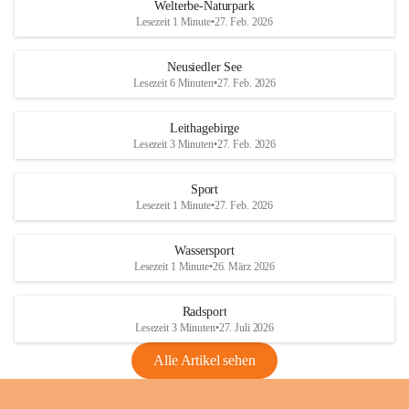
i
i
unzulässige Weingärten zu roden! Bitte 
Welterbe-Naturpark
e
e
helfen wir zusammen um unsere Winzer 
Lesezeit 1 Minute
•
27. Feb. 2026
d
d
vor den prognostizierten Ernteausfällen 
l
l
und den daraus folgenden wirtschaftlichen 
e
e
Neusiedler See
Schäden zu bewahren.
r
r
Lesezeit 6 Minuten
•
27. Feb. 2026
S
S
Verordnungen
e
e
Leithagebirge
04.08.2026
e
e
Lesezeit 3 Minuten
•
27. Feb. 2026
Maßnahmen zur Bekämpfung
der Goldgelben Vergilbung der
Sport
Rebe und der Amerikanischen
Lesezeit 1 Minute
•
27. Feb. 2026
Rebzikade
Anhang VBl. EU Nr. 18
Wassersport
_2026
Lesezeit 1 Minute
•
26. März 2026
1 Seite
•
1,4 MB
Radsport
VBl. EU Nr. 18_2026
Lesezeit 3 Minuten
•
27. Juli 2026
2 Seiten
•
2,1 MB
Alle Artikel sehen