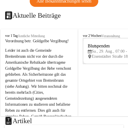
Alle Bekanntmachungen sehen
Aktuelle Beiträge
B
B
vor 1 Tag
vor 2 Wochen
Amtliche Mitteilung
Veranstaltung
r
r
Verordnung betr. Goldgelbe Vergilbung!
e
e
Blutspenden
Leider ist auch die Gemeinde 
i
i
Sa., 29. Aug., 07:00 -
t
t
Breitenbrunn nicht vor der durch die 
e
e
Amerikanische Rebzikade übertragene 
n
n
Goldgelbe Vergilbung der Rebe verschont 
b
b
geblieben. Als Sicherheitszone gilt das 
r
r
gesamte Ortsgebiet von Breitenbrunn 
u
u
(siehe Anhang). Wir bitten nochmal die 
n
n
n
n
bereits mehrfach (Cities, 
a
a
Gemeindezeitung) ausgesendeten 
m
m
Informationen zu studieren und befallene 
N
N
Reben zu entfernen. Dies gilt auch für 
e
e
einzelne Reben. Gemäß Burgenländischen 
u
u
Artikel
Weinbaugesetz sind nicht gepflegte oder 
s
s