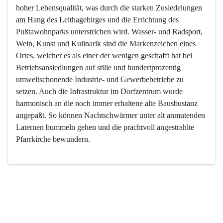
hoher Lebensqualität, was durch die starken Zusiedelungen 
am Hang des Leithagebirges und die Errichtung des 
Pußtawohnparks unterstrichen wird. Wasser- und Radsport, 
Wein, Kunst und Kulinarik sind die Markenzeichen eines 
Ortes, welcher es als einer der wenigen geschafft hat bei 
Betriebsansiedlungen auf stille und hundertprozentig 
umweltschonende Industrie- und Gewerbebetriebe zu 
setzen. Auch die Infrastruktur im Dorfzentrum wurde 
harmonisch an die noch immer erhaltene alte Bausbustanz 
angepaßt. So können Nachtschwärmer unter alt anmutenden 
Laternen bummeln gehen und die prachtvoll angestrahlte 
Pfarrkirche bewundern.

Der Weinbau dominert heute nicht mehr, ist aber integrativer 
Bestandteil der Kultur des Ortes, da man hier schon lange 
von Massenweinbau auf Qualitätsweinbau umgestellt hat. 
So ist es auch nicht verwunderlich, dass eines der historisch 
wertvollsten Gebäude die Ortsvinothek beherbergt und dass 
der Kellering ein beliebtes Ziel darstellt.
