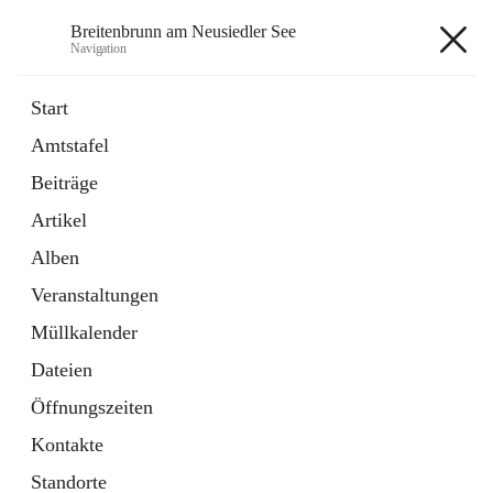
Breitenbrunn am Neusiedler See
Navigation
Breitenbrunn am Neusiedler See
Start
Amtstafel
Formulare
Beiträge
18 Schnellzugriffe
Artikel
Gemeindeservice
7 Schnellzugriffe
Alben
Veranstaltungen
+7
Müllkalender
Dateien
Öffnungszeiten
Kontakte
Hauptadresse
Standorte