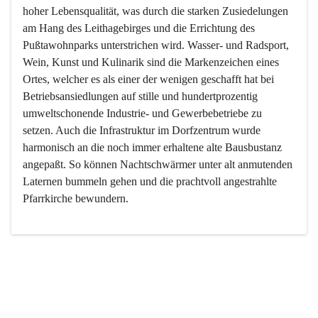
hoher Lebensqualität, was durch die starken Zusiedelungen 
am Hang des Leithagebirges und die Errichtung des 
Pußtawohnparks unterstrichen wird. Wasser- und Radsport, 
Wein, Kunst und Kulinarik sind die Markenzeichen eines 
Ortes, welcher es als einer der wenigen geschafft hat bei 
Betriebsansiedlungen auf stille und hundertprozentig 
umweltschonende Industrie- und Gewerbebetriebe zu 
setzen. Auch die Infrastruktur im Dorfzentrum wurde 
harmonisch an die noch immer erhaltene alte Bausbustanz 
angepaßt. So können Nachtschwärmer unter alt anmutenden 
Laternen bummeln gehen und die prachtvoll angestrahlte 
Pfarrkirche bewundern.

Der Weinbau dominert heute nicht mehr, ist aber integrativer 
Bestandteil der Kultur des Ortes, da man hier schon lange 
von Massenweinbau auf Qualitätsweinbau umgestellt hat. 
So ist es auch nicht verwunderlich, dass eines der historisch 
wertvollsten Gebäude die Ortsvinothek beherbergt und dass 
der Kellering ein beliebtes Ziel darstellt.
