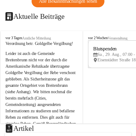
Alle Bekanntmachungen sehen
Aktuelle Beiträge
B
B
vor 3 Tagen
vor 2 Wochen
Amtliche Mitteilung
Veranstaltung
r
r
Verordnung betr. Goldgelbe Vergilbung!
e
e
Blutspenden
Leider ist auch die Gemeinde 
i
i
Sa., 29. Aug., 07:00 -
t
t
Breitenbrunn nicht vor der durch die 
e
e
Amerikanische Rebzikade übertragene 
n
n
Goldgelbe Vergilbung der Rebe verschont 
b
b
geblieben. Als Sicherheitszone gilt das 
r
r
gesamte Ortsgebiet von Breitenbrunn 
u
u
(siehe Anhang). Wir bitten nochmal die 
n
n
n
n
bereits mehrfach (Cities, 
a
a
Gemeindezeitung) ausgesendeten 
m
m
Informationen zu studieren und befallene 
N
N
Reben zu entfernen. Dies gilt auch für 
e
e
einzelne Reben. Gemäß Burgenländischen 
u
u
Artikel
Weinbaugesetz sind nicht gepflegte oder 
s
s