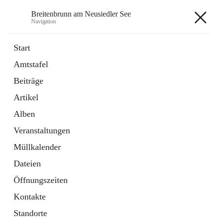
Breitenbrunn am Neusiedler See
Navigation
Breitenbrunn am Neusiedler See
Start
Amtstafel
Formulare
Beiträge
18 Schnellzugriffe
Artikel
Gemeindeservice
7 Schnellzugriffe
Alben
Veranstaltungen
+7
Müllkalender
Dateien
Öffnungszeiten
Kontakte
Hauptadresse
Standorte