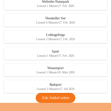
i
i
unzulässige Weingärten zu roden! Bitte 
Welterbe-Naturpark
e
e
helfen wir zusammen um unsere Winzer 
Lesezeit 1 Minute
•
27. Feb. 2026
d
d
vor den prognostizierten Ernteausfällen 
l
l
und den daraus folgenden wirtschaftlichen 
e
e
Neusiedler See
Schäden zu bewahren.
r
r
Lesezeit 6 Minuten
•
27. Feb. 2026
S
S
Verordnungen
e
e
Leithagebirge
04.08.2026
e
e
Lesezeit 3 Minuten
•
27. Feb. 2026
Maßnahmen zur Bekämpfung
der Goldgelben Vergilbung der
Sport
Rebe und der Amerikanischen
Lesezeit 1 Minute
•
27. Feb. 2026
Rebzikade
Anhang VBl. EU Nr. 18
Wassersport
_2026
Lesezeit 1 Minute
•
26. März 2026
1 Seite
•
1,4 MB
Radsport
VBl. EU Nr. 18_2026
Lesezeit 3 Minuten
•
27. Juli 2026
2 Seiten
•
2,1 MB
Alle Artikel sehen