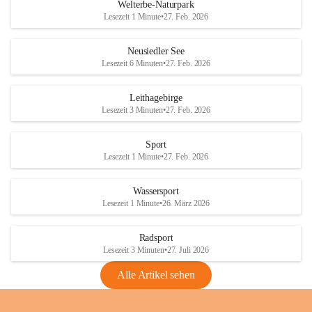
i
i
unzulässige Weingärten zu roden! Bitte 
Welterbe-Naturpark
e
e
helfen wir zusammen um unsere Winzer 
Lesezeit 1 Minute
•
27. Feb. 2026
d
d
vor den prognostizierten Ernteausfällen 
l
l
und den daraus folgenden wirtschaftlichen 
e
e
Neusiedler See
Schäden zu bewahren.
r
r
Lesezeit 6 Minuten
•
27. Feb. 2026
S
S
Verordnungen
e
e
Leithagebirge
04.08.2026
e
e
Lesezeit 3 Minuten
•
27. Feb. 2026
Maßnahmen zur Bekämpfung
der Goldgelben Vergilbung der
Sport
Rebe und der Amerikanischen
Lesezeit 1 Minute
•
27. Feb. 2026
Rebzikade
Anhang VBl. EU Nr. 18
Wassersport
_2026
Lesezeit 1 Minute
•
26. März 2026
1 Seite
•
1,4 MB
Radsport
VBl. EU Nr. 18_2026
Lesezeit 3 Minuten
•
27. Juli 2026
2 Seiten
•
2,1 MB
Alle Artikel sehen