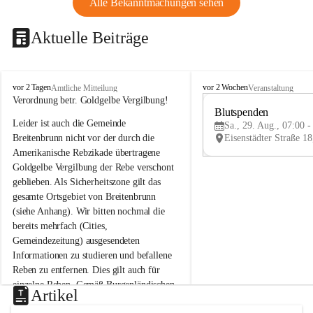
Alle Bekanntmachungen sehen
Aktuelle Beiträge
B
B
vor 2 Tagen
vor 2 Wochen
Amtliche Mitteilung
Veranstaltung
r
r
Verordnung betr. Goldgelbe Vergilbung!
e
e
Blutspenden
Leider ist auch die Gemeinde 
i
i
Sa., 29. Aug., 07:00 -
t
t
Breitenbrunn nicht vor der durch die 
e
e
Amerikanische Rebzikade übertragene 
n
n
Goldgelbe Vergilbung der Rebe verschont 
b
b
geblieben. Als Sicherheitszone gilt das 
r
r
gesamte Ortsgebiet von Breitenbrunn 
u
u
(siehe Anhang). Wir bitten nochmal die 
n
n
n
n
bereits mehrfach (Cities, 
a
a
Gemeindezeitung) ausgesendeten 
m
m
Informationen zu studieren und befallene 
N
N
Reben zu entfernen. Dies gilt auch für 
e
e
einzelne Reben. Gemäß Burgenländischen 
u
u
Artikel
Weinbaugesetz sind nicht gepflegte oder 
s
s