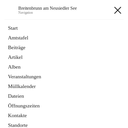
Breitenbrunn am Neusiedler See
Navigation
Breitenbrunn am Neusiedler See
Start
Amtstafel
Formulare
Beiträge
18 Schnellzugriffe
Artikel
Gemeindeservice
7 Schnellzugriffe
Alben
Veranstaltungen
+7
Müllkalender
Dateien
Öffnungszeiten
Kontakte
Hauptadresse
Standorte