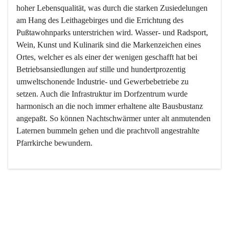
hoher Lebensqualität, was durch die starken Zusiedelungen 
am Hang des Leithagebirges und die Errichtung des 
Pußtawohnparks unterstrichen wird. Wasser- und Radsport, 
Wein, Kunst und Kulinarik sind die Markenzeichen eines 
Ortes, welcher es als einer der wenigen geschafft hat bei 
Betriebsansiedlungen auf stille und hundertprozentig 
umweltschonende Industrie- und Gewerbebetriebe zu 
setzen. Auch die Infrastruktur im Dorfzentrum wurde 
harmonisch an die noch immer erhaltene alte Bausbustanz 
angepaßt. So können Nachtschwärmer unter alt anmutenden 
Laternen bummeln gehen und die prachtvoll angestrahlte 
Pfarrkirche bewundern.

Der Weinbau dominert heute nicht mehr, ist aber integrativer 
Bestandteil der Kultur des Ortes, da man hier schon lange 
von Massenweinbau auf Qualitätsweinbau umgestellt hat. 
So ist es auch nicht verwunderlich, dass eines der historisch 
wertvollsten Gebäude die Ortsvinothek beherbergt und dass 
der Kellering ein beliebtes Ziel darstellt.
