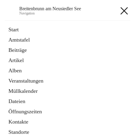
Breitenbrunn am Neusiedler See
Navigation
Breitenbrunn am Neusiedler See
Start
Amtstafel
Formulare
Beiträge
18 Schnellzugriffe
Artikel
Gemeindeservice
7 Schnellzugriffe
Alben
Veranstaltungen
+7
Müllkalender
Dateien
Öffnungszeiten
Kontakte
Hauptadresse
Standorte