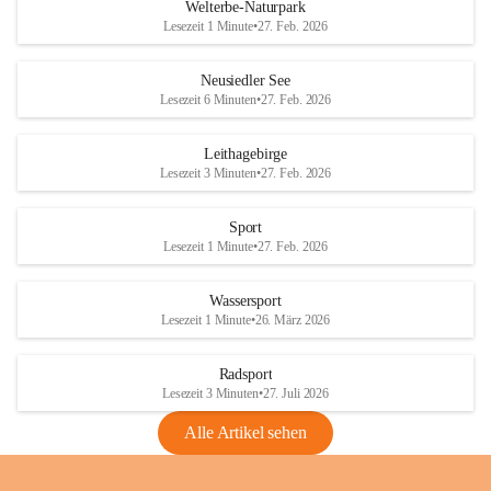
i
i
unzulässige Weingärten zu roden! Bitte 
Welterbe-Naturpark
e
e
helfen wir zusammen um unsere Winzer 
Lesezeit 1 Minute
•
27. Feb. 2026
d
d
vor den prognostizierten Ernteausfällen 
l
l
und den daraus folgenden wirtschaftlichen 
e
e
Neusiedler See
Schäden zu bewahren.
r
r
Lesezeit 6 Minuten
•
27. Feb. 2026
S
S
Verordnungen
e
e
Leithagebirge
04.08.2026
e
e
Lesezeit 3 Minuten
•
27. Feb. 2026
Maßnahmen zur Bekämpfung
der Goldgelben Vergilbung der
Sport
Rebe und der Amerikanischen
Lesezeit 1 Minute
•
27. Feb. 2026
Rebzikade
Anhang VBl. EU Nr. 18
Wassersport
_2026
Lesezeit 1 Minute
•
26. März 2026
1 Seite
•
1,4 MB
Radsport
VBl. EU Nr. 18_2026
Lesezeit 3 Minuten
•
27. Juli 2026
2 Seiten
•
2,1 MB
Alle Artikel sehen