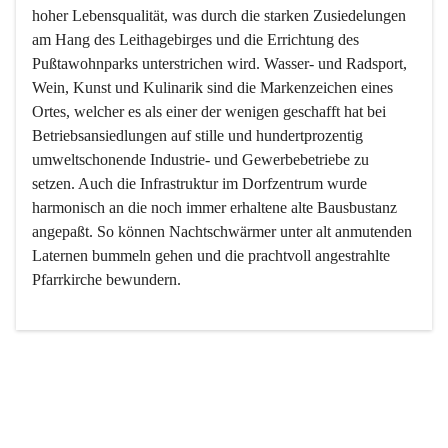
hoher Lebensqualität, was durch die starken Zusiedelungen 
am Hang des Leithagebirges und die Errichtung des 
Pußtawohnparks unterstrichen wird. Wasser- und Radsport, 
Wein, Kunst und Kulinarik sind die Markenzeichen eines 
Ortes, welcher es als einer der wenigen geschafft hat bei 
Betriebsansiedlungen auf stille und hundertprozentig 
umweltschonende Industrie- und Gewerbebetriebe zu 
setzen. Auch die Infrastruktur im Dorfzentrum wurde 
harmonisch an die noch immer erhaltene alte Bausbustanz 
angepaßt. So können Nachtschwärmer unter alt anmutenden 
Laternen bummeln gehen und die prachtvoll angestrahlte 
Pfarrkirche bewundern.

Der Weinbau dominert heute nicht mehr, ist aber integrativer 
Bestandteil der Kultur des Ortes, da man hier schon lange 
von Massenweinbau auf Qualitätsweinbau umgestellt hat. 
So ist es auch nicht verwunderlich, dass eines der historisch 
wertvollsten Gebäude die Ortsvinothek beherbergt und dass 
der Kellering ein beliebtes Ziel darstellt.
