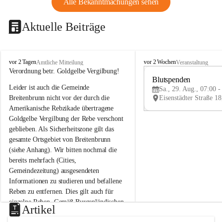
Alle Bekanntmachungen sehen
Aktuelle Beiträge
B
B
vor 2 Tagen
vor 2 Wochen
Amtliche Mitteilung
Veranstaltung
r
r
Verordnung betr. Goldgelbe Vergilbung!
e
e
Blutspenden
Leider ist auch die Gemeinde 
i
i
Sa., 29. Aug., 07:00 -
t
t
Breitenbrunn nicht vor der durch die 
e
e
Amerikanische Rebzikade übertragene 
n
n
Goldgelbe Vergilbung der Rebe verschont 
b
b
geblieben. Als Sicherheitszone gilt das 
r
r
gesamte Ortsgebiet von Breitenbrunn 
u
u
(siehe Anhang). Wir bitten nochmal die 
n
n
n
n
bereits mehrfach (Cities, 
a
a
Gemeindezeitung) ausgesendeten 
m
m
Informationen zu studieren und befallene 
N
N
Reben zu entfernen. Dies gilt auch für 
e
e
einzelne Reben. Gemäß Burgenländischen 
u
u
Artikel
Weinbaugesetz sind nicht gepflegte oder 
s
s