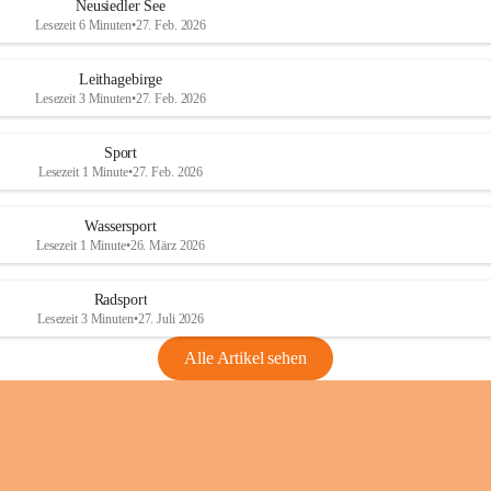
e
e
Neusiedler See
r
r
Lesezeit 6 Minuten
•
27. Feb. 2026
S
S
e
e
Leithagebirge
e
e
Lesezeit 3 Minuten
•
27. Feb. 2026
Sport
Lesezeit 1 Minute
•
27. Feb. 2026
Wassersport
Lesezeit 1 Minute
•
26. März 2026
Radsport
Lesezeit 3 Minuten
•
27. Juli 2026
Alle Artikel sehen