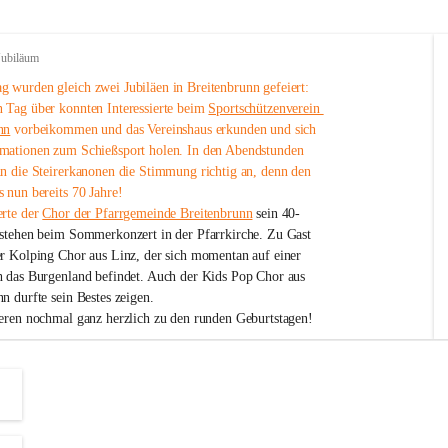
Jubiläum
 wurden gleich zwei Jubiläen in Breitenbrunn gefeiert: 
 Tag über konnten Interessierte beim 
Sportschützenverein 
nn
 vorbeikommen und das Vereinshaus erkunden und sich 
mationen zum Schießsport holen. In den Abendstunden 
nn die Steirerkanonen die Stimmung richtig an, denn den 
 nun bereits 70 Jahre!
rte der 
Chor der Pfarrgemeinde Breitenbrunn
 sein 40-
estehen beim Sommerkonzert in der Pfarrkirche. Zu Gast 
er Kolping Chor aus Linz, der sich momentan auf einer 
h das Burgenland befindet. Auch der Kids Pop Chor aus 
n durfte sein Bestes zeigen.
ieren nochmal ganz herzlich zu den runden Geburtstagen!