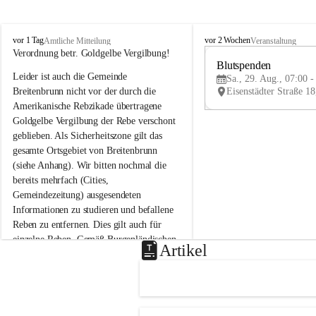
B
B
vor 1 Tag
vor 2 Wochen
Amtliche Mitteilung
Veranstaltung
r
r
Verordnung betr. Goldgelbe Vergilbung!
e
e
Blutspenden
Leider ist auch die Gemeinde 
i
i
Sa., 29. Aug., 07:00 -
t
t
Breitenbrunn nicht vor der durch die 
e
e
Amerikanische Rebzikade übertragene 
n
n
Goldgelbe Vergilbung der Rebe verschont 
b
b
geblieben. Als Sicherheitszone gilt das 
r
r
gesamte Ortsgebiet von Breitenbrunn 
u
u
(siehe Anhang). Wir bitten nochmal die 
n
n
n
n
bereits mehrfach (Cities, 
a
a
Gemeindezeitung) ausgesendeten 
m
m
Informationen zu studieren und befallene 
N
N
Reben zu entfernen. Dies gilt auch für 
e
e
einzelne Reben. Gemäß Burgenländischen 
u
u
Artikel
Weinbaugesetz sind nicht gepflegte oder 
s
s
i
i
unzulässige Weingärten zu roden! Bitte 
e
e
helfen wir zusammen um unsere Winzer 
d
d
vor den prognostizierten Ernteausfällen 
l
l
und den daraus folgenden wirtschaftlichen 