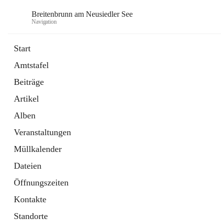
Breitenbrunn am Neusiedler See
Navigation
Start
Amtstafel
Formulare
Beiträge
18 Schnellzugriffe
Artikel
Gemeindeservice
7 Schnellzugriffe
Alben
Veranstaltungen
Müllkalender
Dateien
Öffnungszeiten
Kontakte
Standorte