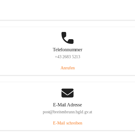
Eisenstädterstraße 18, 7091 Breitenbrunn am Neusiedler See, AUT
Auf Karte ansehen
Telefonnummer
+43 2683 5213
Anrufen
E-Mail Adresse
post@breitenbrunn.bgld.gv.at
E-Mail schreiben