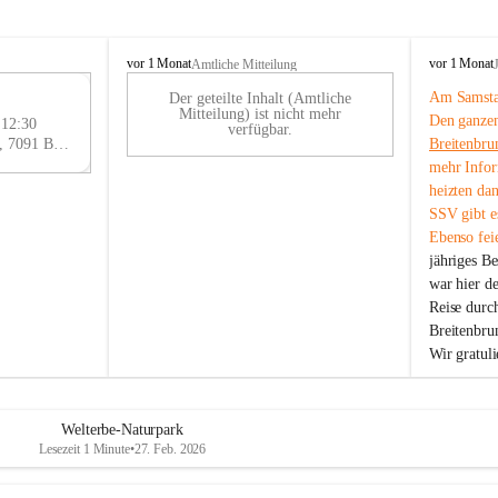
B
B
vor 1 Monat
vor 1 Monat
Amtliche Mitteilung
r
r
Am Samstag
Der geteilte Inhalt (Amtliche
e
e
29
Mitteilung) ist nicht mehr
Den ganzen
i
i
 12:30
AU
verfügbar.
t
t
Eisenstädter Straße 18, 7091 Breitenbrunn am Neusiedler See, AUT
Breitenbru
G
e
e
mehr Infor
n
n
heizten da
b
b
SSV gibt es
r
r
Ebenso feie
u
u
jähriges B
n
n
n
n
war hier d
a
a
Reise durc
m
m
Breitenbrun
N
N
Wir gratul
e
e
u
u
s
s
i
i
Welterbe-Naturpark
e
e
Lesezeit 1 Minute
•
27. Feb. 2026
d
d
l
l