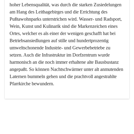
hoher Lebensqualität, was durch die starken Zusiedelungen 
am Hang des Leithagebirges und die Errichtung des 
Pußtawohnparks unterstrichen wird. Wasser- und Radsport, 
Wein, Kunst und Kulinarik sind die Markenzeichen eines 
Ortes, welcher es als einer der wenigen geschafft hat bei 
Betriebsansiedlungen auf stille und hundertprozentig 
umweltschonende Industrie- und Gewerbebetriebe zu 
setzen. Auch die Infrastruktur im Dorfzentrum wurde 
harmonisch an die noch immer erhaltene alte Bausbustanz 
angepaßt. So können Nachtschwärmer unter alt anmutenden 
Laternen bummeln gehen und die prachtvoll angestrahlte 
Pfarrkirche bewundern.

Der Weinbau dominert heute nicht mehr, ist aber integrativer 
Bestandteil der Kultur des Ortes, da man hier schon lange 
von Massenweinbau auf Qualitätsweinbau umgestellt hat. 
So ist es auch nicht verwunderlich, dass eines der historisch 
wertvollsten Gebäude die Ortsvinothek beherbergt und dass 
der Kellering ein beliebtes Ziel darstellt.
