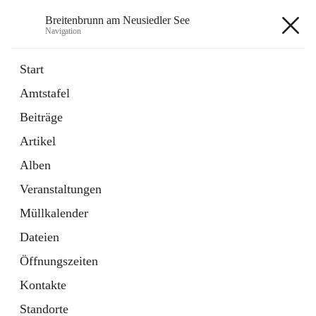
Breitenbrunn am Neusiedler See
Navigation
Breitenbrunn am Neusiedler See
Start
Amtstafel
Formulare
Beiträge
18 Schnellzugriffe
Artikel
Gemeindeservice
7 Schnellzugriffe
Alben
Veranstaltungen
+7
Müllkalender
Dateien
Öffnungszeiten
Kontakte
Hauptadresse
Standorte