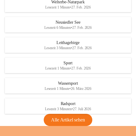
i
i
unzulässige Weingärten zu roden! Bitte 
Welterbe-Naturpark
e
e
helfen wir zusammen um unsere Winzer 
Lesezeit 1 Minute
•
27. Feb. 2026
d
d
vor den prognostizierten Ernteausfällen 
l
l
und den daraus folgenden wirtschaftlichen 
e
e
Neusiedler See
Schäden zu bewahren.
r
r
Lesezeit 6 Minuten
•
27. Feb. 2026
S
S
Verordnungen
e
e
Leithagebirge
04.08.2026
e
e
Lesezeit 3 Minuten
•
27. Feb. 2026
Maßnahmen zur Bekämpfung
der Goldgelben Vergilbung der
Sport
Rebe und der Amerikanischen
Lesezeit 1 Minute
•
27. Feb. 2026
Rebzikade
Anhang VBl. EU Nr. 18
Wassersport
_2026
Lesezeit 1 Minute
•
26. März 2026
1 Seite
•
1,4 MB
Radsport
VBl. EU Nr. 18_2026
Lesezeit 3 Minuten
•
27. Juli 2026
2 Seiten
•
2,1 MB
Alle Artikel sehen