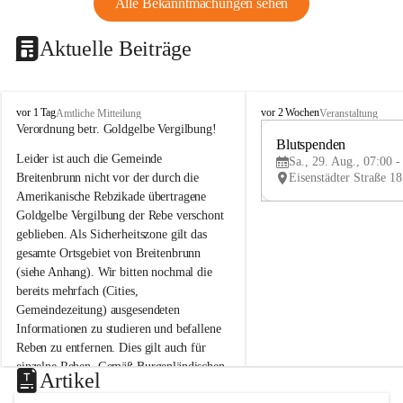
Alle Bekanntmachungen sehen
Aktuelle Beiträge
B
B
vor 1 Tag
vor 2 Wochen
Amtliche Mitteilung
Veranstaltung
r
r
Verordnung betr. Goldgelbe Vergilbung!
e
e
Blutspenden
Leider ist auch die Gemeinde 
i
i
Sa., 29. Aug., 07:00 -
t
t
Breitenbrunn nicht vor der durch die 
e
e
Amerikanische Rebzikade übertragene 
n
n
Goldgelbe Vergilbung der Rebe verschont 
b
b
geblieben. Als Sicherheitszone gilt das 
r
r
gesamte Ortsgebiet von Breitenbrunn 
u
u
(siehe Anhang). Wir bitten nochmal die 
n
n
n
n
bereits mehrfach (Cities, 
a
a
Gemeindezeitung) ausgesendeten 
m
m
Informationen zu studieren und befallene 
N
N
Reben zu entfernen. Dies gilt auch für 
e
e
einzelne Reben. Gemäß Burgenländischen 
u
u
Artikel
Weinbaugesetz sind nicht gepflegte oder 
s
s