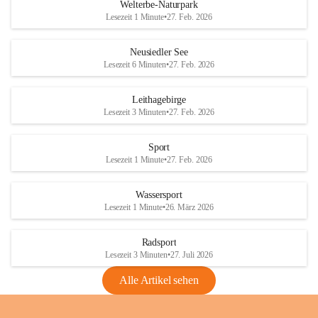
i
i
unzulässige Weingärten zu roden! Bitte 
Welterbe-Naturpark
e
e
helfen wir zusammen um unsere Winzer 
Lesezeit 1 Minute
•
27. Feb. 2026
d
d
vor den prognostizierten Ernteausfällen 
l
l
und den daraus folgenden wirtschaftlichen 
e
e
Neusiedler See
Schäden zu bewahren.
r
r
Lesezeit 6 Minuten
•
27. Feb. 2026
S
S
Verordnungen
e
e
Leithagebirge
04.08.2026
e
e
Lesezeit 3 Minuten
•
27. Feb. 2026
Maßnahmen zur Bekämpfung
der Goldgelben Vergilbung der
Sport
Rebe und der Amerikanischen
Lesezeit 1 Minute
•
27. Feb. 2026
Rebzikade
Anhang VBl. EU Nr. 18
Wassersport
_2026
Lesezeit 1 Minute
•
26. März 2026
1 Seite
•
1,4 MB
Radsport
VBl. EU Nr. 18_2026
Lesezeit 3 Minuten
•
27. Juli 2026
2 Seiten
•
2,1 MB
Alle Artikel sehen