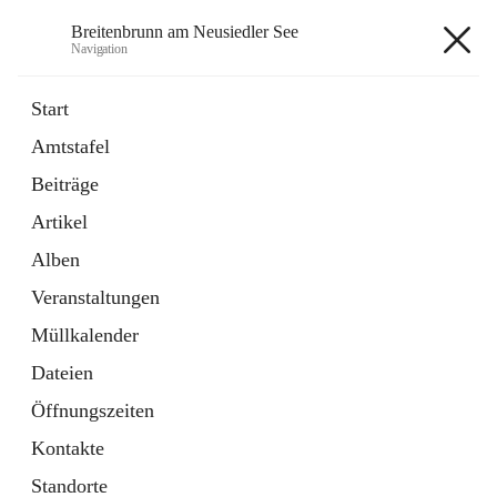
Breitenbrunn am Neusiedler See
Navigation
Breitenbrunn am Neusiedler See
Start
Amtstafel
Formulare
Beiträge
18 Schnellzugriffe
Artikel
Gemeindeservice
7 Schnellzugriffe
Alben
Veranstaltungen
+7
Müllkalender
Dateien
Öffnungszeiten
Kontakte
Hauptadresse
Standorte