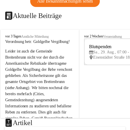
Alle Bekanntmachungen sehen
Aktuelle Beiträge
B
B
vor 3 Tagen
vor 2 Wochen
Amtliche Mitteilung
Veranstaltung
r
r
Verordnung betr. Goldgelbe Vergilbung!
e
e
Blutspenden
Leider ist auch die Gemeinde 
i
i
Sa., 29. Aug., 07:00 -
t
t
Breitenbrunn nicht vor der durch die 
e
e
Amerikanische Rebzikade übertragene 
n
n
Goldgelbe Vergilbung der Rebe verschont 
b
b
geblieben. Als Sicherheitszone gilt das 
r
r
gesamte Ortsgebiet von Breitenbrunn 
u
u
(siehe Anhang). Wir bitten nochmal die 
n
n
n
n
bereits mehrfach (Cities, 
a
a
Gemeindezeitung) ausgesendeten 
m
m
Informationen zu studieren und befallene 
N
N
Reben zu entfernen. Dies gilt auch für 
e
e
einzelne Reben. Gemäß Burgenländischen 
u
u
Artikel
Weinbaugesetz sind nicht gepflegte oder 
s
s