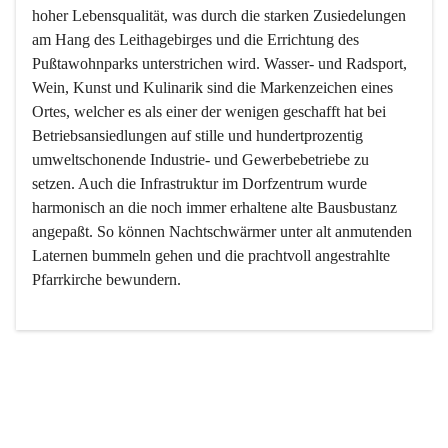
hoher Lebensqualität, was durch die starken Zusiedelungen 
am Hang des Leithagebirges und die Errichtung des 
Pußtawohnparks unterstrichen wird. Wasser- und Radsport, 
Wein, Kunst und Kulinarik sind die Markenzeichen eines 
Ortes, welcher es als einer der wenigen geschafft hat bei 
Betriebsansiedlungen auf stille und hundertprozentig 
umweltschonende Industrie- und Gewerbebetriebe zu 
setzen. Auch die Infrastruktur im Dorfzentrum wurde 
harmonisch an die noch immer erhaltene alte Bausbustanz 
angepaßt. So können Nachtschwärmer unter alt anmutenden 
Laternen bummeln gehen und die prachtvoll angestrahlte 
Pfarrkirche bewundern.

Der Weinbau dominert heute nicht mehr, ist aber integrativer 
Bestandteil der Kultur des Ortes, da man hier schon lange 
von Massenweinbau auf Qualitätsweinbau umgestellt hat. 
So ist es auch nicht verwunderlich, dass eines der historisch 
wertvollsten Gebäude die Ortsvinothek beherbergt und dass 
der Kellering ein beliebtes Ziel darstellt.
