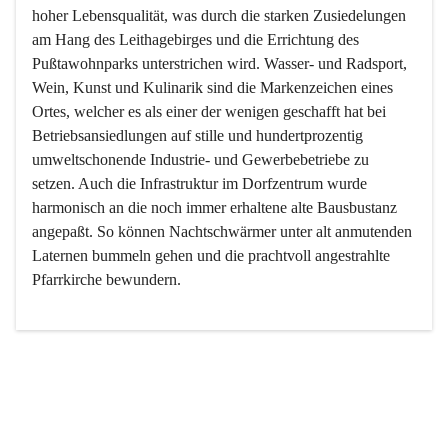
hoher Lebensqualität, was durch die starken Zusiedelungen 
am Hang des Leithagebirges und die Errichtung des 
Pußtawohnparks unterstrichen wird. Wasser- und Radsport, 
Wein, Kunst und Kulinarik sind die Markenzeichen eines 
Ortes, welcher es als einer der wenigen geschafft hat bei 
Betriebsansiedlungen auf stille und hundertprozentig 
umweltschonende Industrie- und Gewerbebetriebe zu 
setzen. Auch die Infrastruktur im Dorfzentrum wurde 
harmonisch an die noch immer erhaltene alte Bausbustanz 
angepaßt. So können Nachtschwärmer unter alt anmutenden 
Laternen bummeln gehen und die prachtvoll angestrahlte 
Pfarrkirche bewundern.

Der Weinbau dominert heute nicht mehr, ist aber integrativer 
Bestandteil der Kultur des Ortes, da man hier schon lange 
von Massenweinbau auf Qualitätsweinbau umgestellt hat. 
So ist es auch nicht verwunderlich, dass eines der historisch 
wertvollsten Gebäude die Ortsvinothek beherbergt und dass 
der Kellering ein beliebtes Ziel darstellt.
