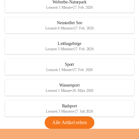
i
i
unzulässige Weingärten zu roden! Bitte 
Welterbe-Naturpark
e
e
helfen wir zusammen um unsere Winzer 
Lesezeit 1 Minute
•
27. Feb. 2026
d
d
vor den prognostizierten Ernteausfällen 
l
l
und den daraus folgenden wirtschaftlichen 
e
e
Neusiedler See
Schäden zu bewahren.
r
r
Lesezeit 6 Minuten
•
27. Feb. 2026
S
S
Verordnungen
e
e
Leithagebirge
04.08.2026
e
e
Lesezeit 3 Minuten
•
27. Feb. 2026
Maßnahmen zur Bekämpfung
der Goldgelben Vergilbung der
Sport
Rebe und der Amerikanischen
Lesezeit 1 Minute
•
27. Feb. 2026
Rebzikade
Anhang VBl. EU Nr. 18
Wassersport
_2026
Lesezeit 1 Minute
•
26. März 2026
1 Seite
•
1,4 MB
Radsport
VBl. EU Nr. 18_2026
Lesezeit 3 Minuten
•
27. Juli 2026
2 Seiten
•
2,1 MB
Alle Artikel sehen