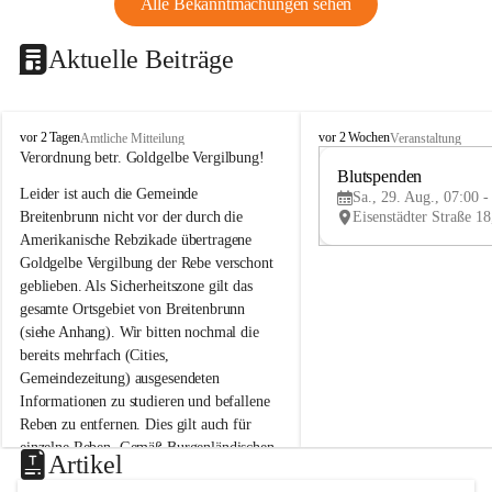
Alle Bekanntmachungen sehen
Aktuelle Beiträge
B
B
vor 2 Tagen
vor 2 Wochen
Amtliche Mitteilung
Veranstaltung
r
r
Verordnung betr. Goldgelbe Vergilbung!
e
e
Blutspenden
Leider ist auch die Gemeinde 
i
i
Sa., 29. Aug., 07:00 -
t
t
Breitenbrunn nicht vor der durch die 
e
e
Amerikanische Rebzikade übertragene 
n
n
Goldgelbe Vergilbung der Rebe verschont 
b
b
geblieben. Als Sicherheitszone gilt das 
r
r
gesamte Ortsgebiet von Breitenbrunn 
u
u
(siehe Anhang). Wir bitten nochmal die 
n
n
n
n
bereits mehrfach (Cities, 
a
a
Gemeindezeitung) ausgesendeten 
m
m
Informationen zu studieren und befallene 
N
N
Reben zu entfernen. Dies gilt auch für 
e
e
einzelne Reben. Gemäß Burgenländischen 
u
u
Artikel
Weinbaugesetz sind nicht gepflegte oder 
s
s