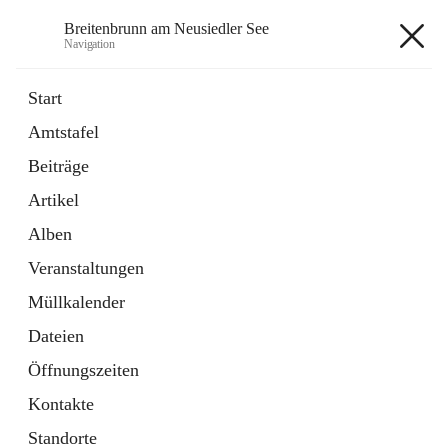
Breitenbrunn am Neusiedler See
Navigation
Breitenbrunn am Neusiedler See
Start
Amtstafel
Formulare
Beiträge
18 Schnellzugriffe
Artikel
Gemeindeservice
7 Schnellzugriffe
Alben
Veranstaltungen
+7
Müllkalender
Dateien
Öffnungszeiten
Kontakte
Hauptadresse
Standorte