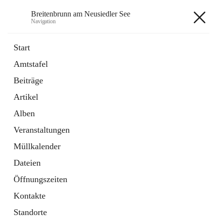
Breitenbrunn am Neusiedler See
Navigation
Breitenbrunn am Neusiedler See
Start
Amtstafel
Formulare
Beiträge
18 Schnellzugriffe
Artikel
Gemeindeservice
7 Schnellzugriffe
Alben
Veranstaltungen
+7
Müllkalender
Dateien
Öffnungszeiten
Kontakte
Hauptadresse
Standorte