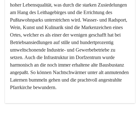
hoher Lebensqualität, was durch die starken Zusiedelungen 
am Hang des Leithagebirges und die Errichtung des 
Pußtawohnparks unterstrichen wird. Wasser- und Radsport, 
Wein, Kunst und Kulinarik sind die Markenzeichen eines 
Ortes, welcher es als einer der wenigen geschafft hat bei 
Betriebsansiedlungen auf stille und hundertprozentig 
umweltschonende Industrie- und Gewerbebetriebe zu 
setzen. Auch die Infrastruktur im Dorfzentrum wurde 
harmonisch an die noch immer erhaltene alte Bausbustanz 
angepaßt. So können Nachtschwärmer unter alt anmutenden 
Laternen bummeln gehen und die prachtvoll angestrahlte 
Pfarrkirche bewundern.

Der Weinbau dominert heute nicht mehr, ist aber integrativer 
Bestandteil der Kultur des Ortes, da man hier schon lange 
von Massenweinbau auf Qualitätsweinbau umgestellt hat. 
So ist es auch nicht verwunderlich, dass eines der historisch 
wertvollsten Gebäude die Ortsvinothek beherbergt und dass 
der Kellering ein beliebtes Ziel darstellt.
