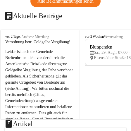
Alle Bekanntmachungen sehen
Aktuelle Beiträge
B
B
vor 2 Tagen
vor 2 Wochen
Amtliche Mitteilung
Veranstaltung
r
r
Verordnung betr. Goldgelbe Vergilbung!
e
e
Blutspenden
Leider ist auch die Gemeinde 
i
i
Sa., 29. Aug., 07:00 -
t
t
Breitenbrunn nicht vor der durch die 
e
e
Amerikanische Rebzikade übertragene 
n
n
Goldgelbe Vergilbung der Rebe verschont 
b
b
geblieben. Als Sicherheitszone gilt das 
r
r
gesamte Ortsgebiet von Breitenbrunn 
u
u
(siehe Anhang). Wir bitten nochmal die 
n
n
n
n
bereits mehrfach (Cities, 
a
a
Gemeindezeitung) ausgesendeten 
m
m
Informationen zu studieren und befallene 
N
N
Reben zu entfernen. Dies gilt auch für 
e
e
einzelne Reben. Gemäß Burgenländischen 
u
u
Artikel
Weinbaugesetz sind nicht gepflegte oder 
s
s