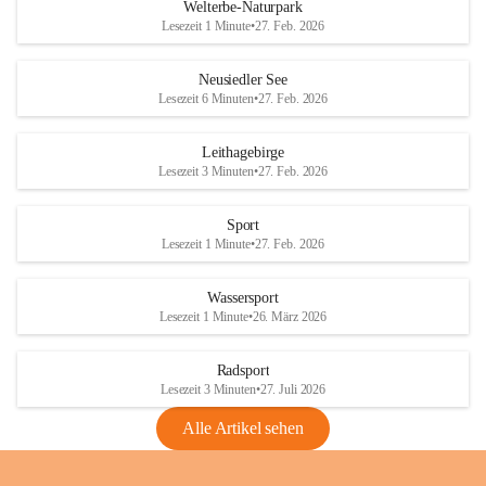
i
i
unzulässige Weingärten zu roden! Bitte 
Welterbe-Naturpark
e
e
helfen wir zusammen um unsere Winzer 
Lesezeit 1 Minute
•
27. Feb. 2026
d
d
vor den prognostizierten Ernteausfällen 
l
l
und den daraus folgenden wirtschaftlichen 
e
e
Neusiedler See
Schäden zu bewahren.
r
r
Lesezeit 6 Minuten
•
27. Feb. 2026
S
S
Verordnungen
e
e
Leithagebirge
04.08.2026
e
e
Lesezeit 3 Minuten
•
27. Feb. 2026
Maßnahmen zur Bekämpfung
der Goldgelben Vergilbung der
Sport
Rebe und der Amerikanischen
Lesezeit 1 Minute
•
27. Feb. 2026
Rebzikade
Anhang VBl. EU Nr. 18
Wassersport
_2026
Lesezeit 1 Minute
•
26. März 2026
1 Seite
•
1,4 MB
Radsport
VBl. EU Nr. 18_2026
Lesezeit 3 Minuten
•
27. Juli 2026
2 Seiten
•
2,1 MB
Alle Artikel sehen