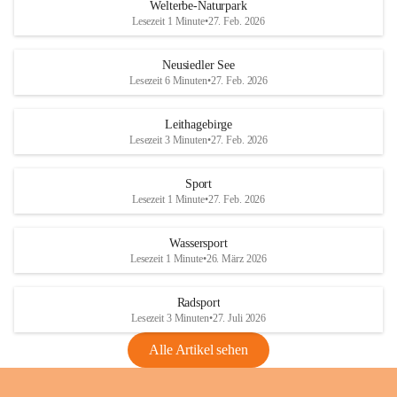
i
i
unzulässige Weingärten zu roden! Bitte 
Welterbe-Naturpark
e
e
helfen wir zusammen um unsere Winzer 
Lesezeit 1 Minute
•
27. Feb. 2026
d
d
vor den prognostizierten Ernteausfällen 
l
l
und den daraus folgenden wirtschaftlichen 
e
e
Neusiedler See
Schäden zu bewahren.
r
r
Lesezeit 6 Minuten
•
27. Feb. 2026
S
S
Verordnungen
e
e
Leithagebirge
04.08.2026
e
e
Lesezeit 3 Minuten
•
27. Feb. 2026
Maßnahmen zur Bekämpfung
der Goldgelben Vergilbung der
Sport
Rebe und der Amerikanischen
Lesezeit 1 Minute
•
27. Feb. 2026
Rebzikade
Anhang VBl. EU Nr. 18
Wassersport
_2026
Lesezeit 1 Minute
•
26. März 2026
1 Seite
•
1,4 MB
Radsport
VBl. EU Nr. 18_2026
Lesezeit 3 Minuten
•
27. Juli 2026
2 Seiten
•
2,1 MB
Alle Artikel sehen