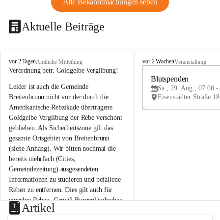
Alle Bekanntmachungen sehen
Aktuelle Beiträge
B
B
vor 2 Tagen
vor 2 Wochen
Amtliche Mitteilung
Veranstaltung
r
r
Verordnung betr. Goldgelbe Vergilbung!
e
e
Blutspenden
Leider ist auch die Gemeinde 
i
i
Sa., 29. Aug., 07:00 -
t
t
Breitenbrunn nicht vor der durch die 
e
e
Amerikanische Rebzikade übertragene 
n
n
Goldgelbe Vergilbung der Rebe verschont 
b
b
geblieben. Als Sicherheitszone gilt das 
r
r
gesamte Ortsgebiet von Breitenbrunn 
u
u
(siehe Anhang). Wir bitten nochmal die 
n
n
n
n
bereits mehrfach (Cities, 
a
a
Gemeindezeitung) ausgesendeten 
m
m
Informationen zu studieren und befallene 
N
N
Reben zu entfernen. Dies gilt auch für 
e
e
einzelne Reben. Gemäß Burgenländischen 
u
u
Artikel
Weinbaugesetz sind nicht gepflegte oder 
s
s