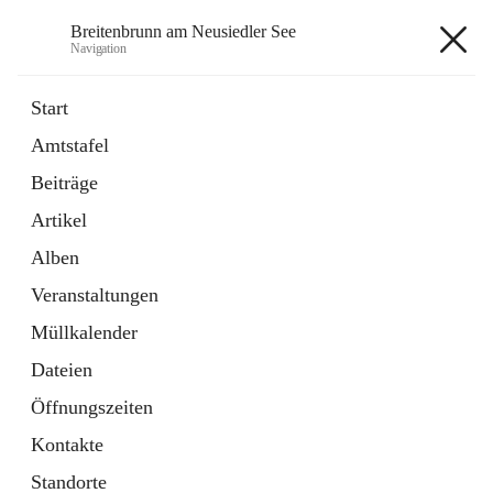
Breitenbrunn am Neusiedler See
Navigation
Breitenbrunn am Neusiedler See
Start
Amtstafel
Formulare
Beiträge
18 Schnellzugriffe
Artikel
Gemeindeservice
7 Schnellzugriffe
Alben
Veranstaltungen
+7
Müllkalender
Dateien
Öffnungszeiten
Kontakte
Hauptadresse
Standorte