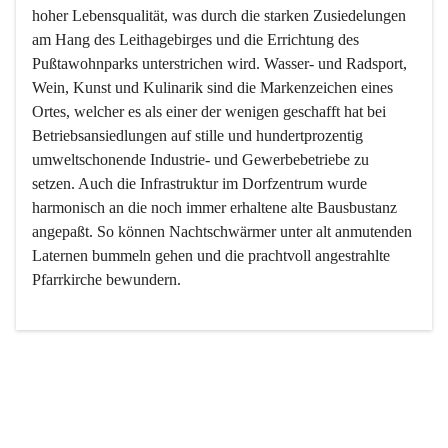
hoher Lebensqualität, was durch die starken Zusiedelungen 
am Hang des Leithagebirges und die Errichtung des 
Pußtawohnparks unterstrichen wird. Wasser- und Radsport, 
Wein, Kunst und Kulinarik sind die Markenzeichen eines 
Ortes, welcher es als einer der wenigen geschafft hat bei 
Betriebsansiedlungen auf stille und hundertprozentig 
umweltschonende Industrie- und Gewerbebetriebe zu 
setzen. Auch die Infrastruktur im Dorfzentrum wurde 
harmonisch an die noch immer erhaltene alte Bausbustanz 
angepaßt. So können Nachtschwärmer unter alt anmutenden 
Laternen bummeln gehen und die prachtvoll angestrahlte 
Pfarrkirche bewundern.

Der Weinbau dominert heute nicht mehr, ist aber integrativer 
Bestandteil der Kultur des Ortes, da man hier schon lange 
von Massenweinbau auf Qualitätsweinbau umgestellt hat. 
So ist es auch nicht verwunderlich, dass eines der historisch 
wertvollsten Gebäude die Ortsvinothek beherbergt und dass 
der Kellering ein beliebtes Ziel darstellt.
