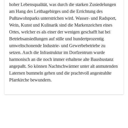
hoher Lebensqualität, was durch die starken Zusiedelungen 
am Hang des Leithagebirges und die Errichtung des 
Pußtawohnparks unterstrichen wird. Wasser- und Radsport, 
Wein, Kunst und Kulinarik sind die Markenzeichen eines 
Ortes, welcher es als einer der wenigen geschafft hat bei 
Betriebsansiedlungen auf stille und hundertprozentig 
umweltschonende Industrie- und Gewerbebetriebe zu 
setzen. Auch die Infrastruktur im Dorfzentrum wurde 
harmonisch an die noch immer erhaltene alte Bausbustanz 
angepaßt. So können Nachtschwärmer unter alt anmutenden 
Laternen bummeln gehen und die prachtvoll angestrahlte 
Pfarrkirche bewundern.

Der Weinbau dominert heute nicht mehr, ist aber integrativer 
Bestandteil der Kultur des Ortes, da man hier schon lange 
von Massenweinbau auf Qualitätsweinbau umgestellt hat. 
So ist es auch nicht verwunderlich, dass eines der historisch 
wertvollsten Gebäude die Ortsvinothek beherbergt und dass 
der Kellering ein beliebtes Ziel darstellt.
