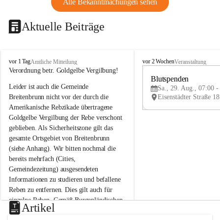
Alle Bekanntmachungen sehen
Aktuelle Beiträge
B
B
vor 1 Tag
vor 2 Wochen
Amtliche Mitteilung
Veranstaltung
r
r
Verordnung betr. Goldgelbe Vergilbung!
e
e
Blutspenden
Leider ist auch die Gemeinde 
i
i
Sa., 29. Aug., 07:00 -
t
t
Breitenbrunn nicht vor der durch die 
e
e
Amerikanische Rebzikade übertragene 
n
n
Goldgelbe Vergilbung der Rebe verschont 
b
b
geblieben. Als Sicherheitszone gilt das 
r
r
gesamte Ortsgebiet von Breitenbrunn 
u
u
(siehe Anhang). Wir bitten nochmal die 
n
n
n
n
bereits mehrfach (Cities, 
a
a
Gemeindezeitung) ausgesendeten 
m
m
Informationen zu studieren und befallene 
N
N
Reben zu entfernen. Dies gilt auch für 
e
e
einzelne Reben. Gemäß Burgenländischen 
u
u
Artikel
Weinbaugesetz sind nicht gepflegte oder 
s
s