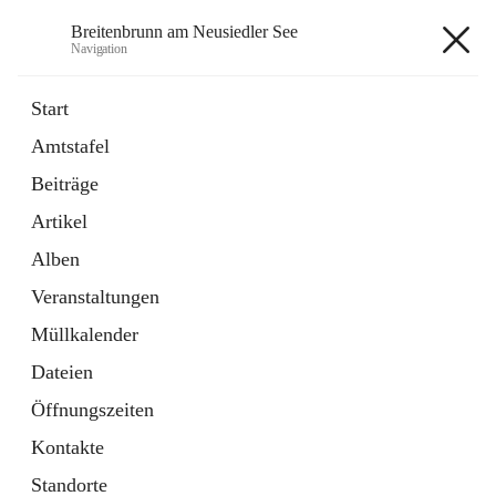
Breitenbrunn am Neusiedler See
Navigation
Breitenbrunn am Neusiedler See
Start
Amtstafel
Formulare
Beiträge
18 Schnellzugriffe
Artikel
Gemeindeservice
7 Schnellzugriffe
Alben
Veranstaltungen
+7
Müllkalender
Dateien
Öffnungszeiten
Kontakte
Hauptadresse
Standorte