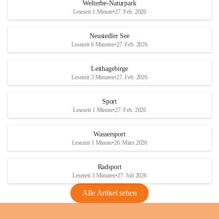
i
i
unzulässige Weingärten zu roden! Bitte 
Welterbe-Naturpark
e
e
helfen wir zusammen um unsere Winzer 
Lesezeit 1 Minute
•
27. Feb. 2026
d
d
vor den prognostizierten Ernteausfällen 
l
l
und den daraus folgenden wirtschaftlichen 
e
e
Neusiedler See
Schäden zu bewahren.
r
r
Lesezeit 6 Minuten
•
27. Feb. 2026
S
S
Verordnungen
e
e
Leithagebirge
04.08.2026
e
e
Lesezeit 3 Minuten
•
27. Feb. 2026
Maßnahmen zur Bekämpfung
der Goldgelben Vergilbung der
Sport
Rebe und der Amerikanischen
Lesezeit 1 Minute
•
27. Feb. 2026
Rebzikade
Anhang VBl. EU Nr. 18
Wassersport
_2026
Lesezeit 1 Minute
•
26. März 2026
1 Seite
•
1,4 MB
Radsport
VBl. EU Nr. 18_2026
Lesezeit 3 Minuten
•
27. Juli 2026
2 Seiten
•
2,1 MB
Alle Artikel sehen