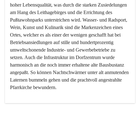
hoher Lebensqualität, was durch die starken Zusiedelungen 
am Hang des Leithagebirges und die Errichtung des 
Pußtawohnparks unterstrichen wird. Wasser- und Radsport, 
Wein, Kunst und Kulinarik sind die Markenzeichen eines 
Ortes, welcher es als einer der wenigen geschafft hat bei 
Betriebsansiedlungen auf stille und hundertprozentig 
umweltschonende Industrie- und Gewerbebetriebe zu 
setzen. Auch die Infrastruktur im Dorfzentrum wurde 
harmonisch an die noch immer erhaltene alte Bausbustanz 
angepaßt. So können Nachtschwärmer unter alt anmutenden 
Laternen bummeln gehen und die prachtvoll angestrahlte 
Pfarrkirche bewundern.

Der Weinbau dominert heute nicht mehr, ist aber integrativer 
Bestandteil der Kultur des Ortes, da man hier schon lange 
von Massenweinbau auf Qualitätsweinbau umgestellt hat. 
So ist es auch nicht verwunderlich, dass eines der historisch 
wertvollsten Gebäude die Ortsvinothek beherbergt und dass 
der Kellering ein beliebtes Ziel darstellt.
