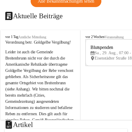
Alle Bekanntmachungen sehen
Aktuelle Beiträge
B
B
vor 1 Tag
vor 2 Wochen
Amtliche Mitteilung
Veranstaltung
r
r
Verordnung betr. Goldgelbe Vergilbung!
e
e
Blutspenden
Leider ist auch die Gemeinde 
i
i
Sa., 29. Aug., 07:00 -
t
t
Breitenbrunn nicht vor der durch die 
e
e
Amerikanische Rebzikade übertragene 
n
n
Goldgelbe Vergilbung der Rebe verschont 
b
b
geblieben. Als Sicherheitszone gilt das 
r
r
gesamte Ortsgebiet von Breitenbrunn 
u
u
(siehe Anhang). Wir bitten nochmal die 
n
n
n
n
bereits mehrfach (Cities, 
a
a
Gemeindezeitung) ausgesendeten 
m
m
Informationen zu studieren und befallene 
N
N
Reben zu entfernen. Dies gilt auch für 
e
e
einzelne Reben. Gemäß Burgenländischen 
u
u
Artikel
Weinbaugesetz sind nicht gepflegte oder 
s
s