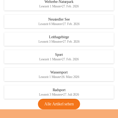
i
i
unzulässige Weingärten zu roden! Bitte 
Welterbe-Naturpark
e
e
helfen wir zusammen um unsere Winzer 
Lesezeit 1 Minute
•
27. Feb. 2026
d
d
vor den prognostizierten Ernteausfällen 
l
l
und den daraus folgenden wirtschaftlichen 
e
e
Neusiedler See
Schäden zu bewahren.
r
r
Lesezeit 6 Minuten
•
27. Feb. 2026
S
S
Verordnungen
e
e
Leithagebirge
04.08.2026
e
e
Lesezeit 3 Minuten
•
27. Feb. 2026
Maßnahmen zur Bekämpfung
der Goldgelben Vergilbung der
Sport
Rebe und der Amerikanischen
Lesezeit 1 Minute
•
27. Feb. 2026
Rebzikade
Anhang VBl. EU Nr. 18
Wassersport
_2026
Lesezeit 1 Minute
•
26. März 2026
1 Seite
•
1,4 MB
Radsport
VBl. EU Nr. 18_2026
Lesezeit 3 Minuten
•
27. Juli 2026
2 Seiten
•
2,1 MB
Alle Artikel sehen