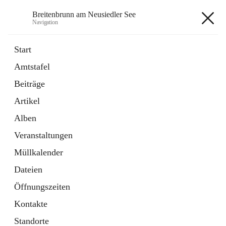
Breitenbrunn am Neusiedler See
Navigation
Breitenbrunn am Neusiedler See
Start
Amtstafel
Formulare
Beiträge
18 Schnellzugriffe
Artikel
Gemeindeservice
7 Schnellzugriffe
Alben
Veranstaltungen
+7
Müllkalender
Dateien
Öffnungszeiten
Kontakte
Hauptadresse
Standorte