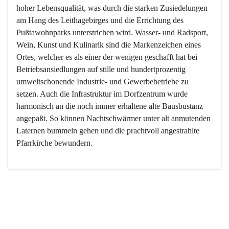
hoher Lebensqualität, was durch die starken Zusiedelungen 
am Hang des Leithagebirges und die Errichtung des 
Pußtawohnparks unterstrichen wird. Wasser- und Radsport, 
Wein, Kunst und Kulinarik sind die Markenzeichen eines 
Ortes, welcher es als einer der wenigen geschafft hat bei 
Betriebsansiedlungen auf stille und hundertprozentig 
umweltschonende Industrie- und Gewerbebetriebe zu 
setzen. Auch die Infrastruktur im Dorfzentrum wurde 
harmonisch an die noch immer erhaltene alte Bausbustanz 
angepaßt. So können Nachtschwärmer unter alt anmutenden 
Laternen bummeln gehen und die prachtvoll angestrahlte 
Pfarrkirche bewundern.

Der Weinbau dominert heute nicht mehr, ist aber integrativer 
Bestandteil der Kultur des Ortes, da man hier schon lange 
von Massenweinbau auf Qualitätsweinbau umgestellt hat. 
So ist es auch nicht verwunderlich, dass eines der historisch 
wertvollsten Gebäude die Ortsvinothek beherbergt und dass 
der Kellering ein beliebtes Ziel darstellt.
