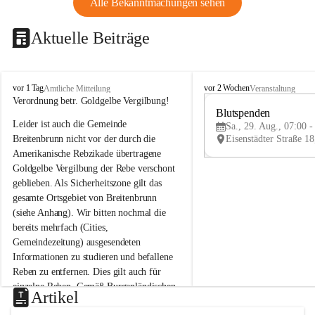
Alle Bekanntmachungen sehen
Aktuelle Beiträge
B
B
vor 1 Tag
vor 2 Wochen
Amtliche Mitteilung
Veranstaltung
r
r
Verordnung betr. Goldgelbe Vergilbung!
e
e
Blutspenden
Leider ist auch die Gemeinde 
i
i
Sa., 29. Aug., 07:00 -
t
t
Breitenbrunn nicht vor der durch die 
e
e
Amerikanische Rebzikade übertragene 
n
n
Goldgelbe Vergilbung der Rebe verschont 
b
b
geblieben. Als Sicherheitszone gilt das 
r
r
gesamte Ortsgebiet von Breitenbrunn 
u
u
(siehe Anhang). Wir bitten nochmal die 
n
n
n
n
bereits mehrfach (Cities, 
a
a
Gemeindezeitung) ausgesendeten 
m
m
Informationen zu studieren und befallene 
N
N
Reben zu entfernen. Dies gilt auch für 
e
e
einzelne Reben. Gemäß Burgenländischen 
u
u
Artikel
Weinbaugesetz sind nicht gepflegte oder 
s
s