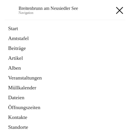
Breitenbrunn am Neusiedler See
Navigation
Breitenbrunn am Neusiedler See
Start
Amtstafel
Formulare
Beiträge
18 Schnellzugriffe
Artikel
Gemeindeservice
7 Schnellzugriffe
Alben
Veranstaltungen
+7
Müllkalender
Dateien
Öffnungszeiten
Kontakte
Hauptadresse
Standorte