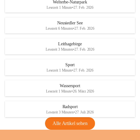
i
i
unzulässige Weingärten zu roden! Bitte 
Welterbe-Naturpark
e
e
helfen wir zusammen um unsere Winzer 
Lesezeit 1 Minute
•
27. Feb. 2026
d
d
vor den prognostizierten Ernteausfällen 
l
l
und den daraus folgenden wirtschaftlichen 
e
e
Neusiedler See
Schäden zu bewahren.
r
r
Lesezeit 6 Minuten
•
27. Feb. 2026
S
S
Verordnungen
e
e
Leithagebirge
04.08.2026
e
e
Lesezeit 3 Minuten
•
27. Feb. 2026
Maßnahmen zur Bekämpfung
der Goldgelben Vergilbung der
Sport
Rebe und der Amerikanischen
Lesezeit 1 Minute
•
27. Feb. 2026
Rebzikade
Anhang VBl. EU Nr. 18
Wassersport
_2026
Lesezeit 1 Minute
•
26. März 2026
1 Seite
•
1,4 MB
Radsport
VBl. EU Nr. 18_2026
Lesezeit 3 Minuten
•
27. Juli 2026
2 Seiten
•
2,1 MB
Alle Artikel sehen