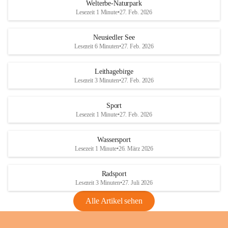
i
i
unzulässige Weingärten zu roden! Bitte 
Welterbe-Naturpark
e
e
helfen wir zusammen um unsere Winzer 
Lesezeit 1 Minute
•
27. Feb. 2026
d
d
vor den prognostizierten Ernteausfällen 
l
l
und den daraus folgenden wirtschaftlichen 
e
e
Neusiedler See
Schäden zu bewahren.
r
r
Lesezeit 6 Minuten
•
27. Feb. 2026
S
S
Verordnungen
e
e
Leithagebirge
04.08.2026
e
e
Lesezeit 3 Minuten
•
27. Feb. 2026
Maßnahmen zur Bekämpfung
der Goldgelben Vergilbung der
Sport
Rebe und der Amerikanischen
Lesezeit 1 Minute
•
27. Feb. 2026
Rebzikade
Anhang VBl. EU Nr. 18
Wassersport
_2026
Lesezeit 1 Minute
•
26. März 2026
1 Seite
•
1,4 MB
Radsport
VBl. EU Nr. 18_2026
Lesezeit 3 Minuten
•
27. Juli 2026
2 Seiten
•
2,1 MB
Alle Artikel sehen