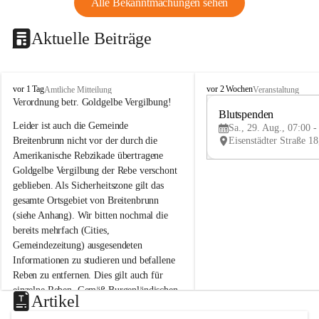
Alle Bekanntmachungen sehen
Aktuelle Beiträge
B
B
vor 1 Tag
vor 2 Wochen
Amtliche Mitteilung
Veranstaltung
r
r
Verordnung betr. Goldgelbe Vergilbung!
e
e
Blutspenden
Leider ist auch die Gemeinde 
i
i
Sa., 29. Aug., 07:00 -
t
t
Breitenbrunn nicht vor der durch die 
e
e
Amerikanische Rebzikade übertragene 
n
n
Goldgelbe Vergilbung der Rebe verschont 
b
b
geblieben. Als Sicherheitszone gilt das 
r
r
gesamte Ortsgebiet von Breitenbrunn 
u
u
(siehe Anhang). Wir bitten nochmal die 
n
n
n
n
bereits mehrfach (Cities, 
a
a
Gemeindezeitung) ausgesendeten 
m
m
Informationen zu studieren und befallene 
N
N
Reben zu entfernen. Dies gilt auch für 
e
e
einzelne Reben. Gemäß Burgenländischen 
u
u
Artikel
Weinbaugesetz sind nicht gepflegte oder 
s
s