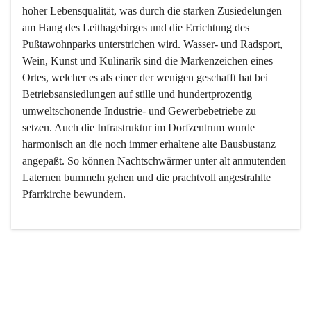
hoher Lebensqualität, was durch die starken Zusiedelungen 
am Hang des Leithagebirges und die Errichtung des 
Pußtawohnparks unterstrichen wird. Wasser- und Radsport, 
Wein, Kunst und Kulinarik sind die Markenzeichen eines 
Ortes, welcher es als einer der wenigen geschafft hat bei 
Betriebsansiedlungen auf stille und hundertprozentig 
umweltschonende Industrie- und Gewerbebetriebe zu 
setzen. Auch die Infrastruktur im Dorfzentrum wurde 
harmonisch an die noch immer erhaltene alte Bausbustanz 
angepaßt. So können Nachtschwärmer unter alt anmutenden 
Laternen bummeln gehen und die prachtvoll angestrahlte 
Pfarrkirche bewundern.

Der Weinbau dominert heute nicht mehr, ist aber integrativer 
Bestandteil der Kultur des Ortes, da man hier schon lange 
von Massenweinbau auf Qualitätsweinbau umgestellt hat. 
So ist es auch nicht verwunderlich, dass eines der historisch 
wertvollsten Gebäude die Ortsvinothek beherbergt und dass 
der Kellering ein beliebtes Ziel darstellt.
