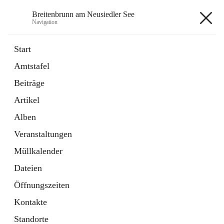
Breitenbrunn am Neusiedler See
Navigation
Breitenbrunn am Neusiedler See
Start
Amtstafel
Formulare
Beiträge
18 Schnellzugriffe
Artikel
Gemeindeservice
7 Schnellzugriffe
Alben
Veranstaltungen
+7
Müllkalender
Dateien
Öffnungszeiten
Kontakte
Hauptadresse
Standorte