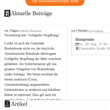
Alle Bekanntmachungen sehen
Aktuelle Beiträge
B
B
vor 2 Tagen
vor 2 Wochen
Amtliche Mitteilung
Veranstaltung
r
r
Verordnung betr. Goldgelbe Vergilbung!
e
e
Blutspenden
Leider ist auch die Gemeinde 
i
i
Sa., 29. Aug., 07:00 -
t
t
Breitenbrunn nicht vor der durch die 
e
e
Amerikanische Rebzikade übertragene 
n
n
Goldgelbe Vergilbung der Rebe verschont 
b
b
geblieben. Als Sicherheitszone gilt das 
r
r
gesamte Ortsgebiet von Breitenbrunn 
u
u
(siehe Anhang). Wir bitten nochmal die 
n
n
n
n
bereits mehrfach (Cities, 
a
a
Gemeindezeitung) ausgesendeten 
m
m
Informationen zu studieren und befallene 
N
N
Reben zu entfernen. Dies gilt auch für 
e
e
einzelne Reben. Gemäß Burgenländischen 
u
u
Artikel
Weinbaugesetz sind nicht gepflegte oder 
s
s