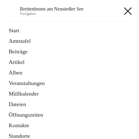
Breitenbrunn am Neusiedler See
Navigation
Breitenbrunn am Neusiedler See
Start
Amtstafel
Formulare
Beiträge
18 Schnellzugriffe
Artikel
Gemeindeservice
7 Schnellzugriffe
Alben
Veranstaltungen
+7
Müllkalender
Dateien
Öffnungszeiten
Kontakte
Hauptadresse
Standorte