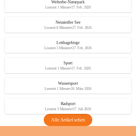
i
i
unzulässige Weingärten zu roden! Bitte 
Welterbe-Naturpark
e
e
helfen wir zusammen um unsere Winzer 
Lesezeit 1 Minute
•
27. Feb. 2026
d
d
vor den prognostizierten Ernteausfällen 
l
l
und den daraus folgenden wirtschaftlichen 
e
e
Neusiedler See
Schäden zu bewahren.
r
r
Lesezeit 6 Minuten
•
27. Feb. 2026
S
S
Verordnungen
e
e
Leithagebirge
04.08.2026
e
e
Lesezeit 3 Minuten
•
27. Feb. 2026
Maßnahmen zur Bekämpfung
der Goldgelben Vergilbung der
Sport
Rebe und der Amerikanischen
Lesezeit 1 Minute
•
27. Feb. 2026
Rebzikade
Anhang VBl. EU Nr. 18
Wassersport
_2026
Lesezeit 1 Minute
•
26. März 2026
1 Seite
•
1,4 MB
Radsport
VBl. EU Nr. 18_2026
Lesezeit 3 Minuten
•
27. Juli 2026
2 Seiten
•
2,1 MB
Alle Artikel sehen