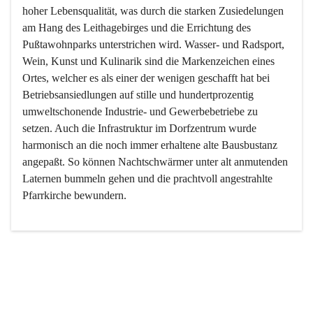
hoher Lebensqualität, was durch die starken Zusiedelungen 
am Hang des Leithagebirges und die Errichtung des 
Pußtawohnparks unterstrichen wird. Wasser- und Radsport, 
Wein, Kunst und Kulinarik sind die Markenzeichen eines 
Ortes, welcher es als einer der wenigen geschafft hat bei 
Betriebsansiedlungen auf stille und hundertprozentig 
umweltschonende Industrie- und Gewerbebetriebe zu 
setzen. Auch die Infrastruktur im Dorfzentrum wurde 
harmonisch an die noch immer erhaltene alte Bausbustanz 
angepaßt. So können Nachtschwärmer unter alt anmutenden 
Laternen bummeln gehen und die prachtvoll angestrahlte 
Pfarrkirche bewundern.

Der Weinbau dominert heute nicht mehr, ist aber integrativer 
Bestandteil der Kultur des Ortes, da man hier schon lange 
von Massenweinbau auf Qualitätsweinbau umgestellt hat. 
So ist es auch nicht verwunderlich, dass eines der historisch 
wertvollsten Gebäude die Ortsvinothek beherbergt und dass 
der Kellering ein beliebtes Ziel darstellt.
