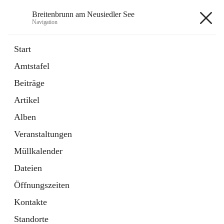
Breitenbrunn am Neusiedler See
Navigation
Breitenbrunn am Neusiedler See
Start
Amtstafel
Formulare
Beiträge
18 Schnellzugriffe
Artikel
Gemeindeservice
7 Schnellzugriffe
Alben
Veranstaltungen
+7
Müllkalender
Dateien
Öffnungszeiten
Kontakte
Hauptadresse
Standorte