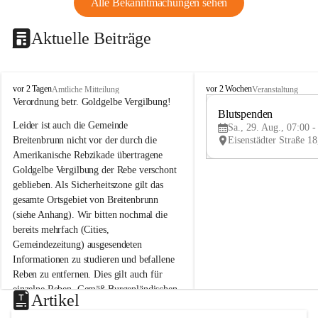
Alle Bekanntmachungen sehen
Aktuelle Beiträge
B
B
vor 2 Tagen
vor 2 Wochen
Amtliche Mitteilung
Veranstaltung
r
r
Verordnung betr. Goldgelbe Vergilbung!
e
e
Blutspenden
Leider ist auch die Gemeinde 
i
i
Sa., 29. Aug., 07:00 -
t
t
Breitenbrunn nicht vor der durch die 
e
e
Amerikanische Rebzikade übertragene 
n
n
Goldgelbe Vergilbung der Rebe verschont 
b
b
geblieben. Als Sicherheitszone gilt das 
r
r
gesamte Ortsgebiet von Breitenbrunn 
u
u
(siehe Anhang). Wir bitten nochmal die 
n
n
n
n
bereits mehrfach (Cities, 
a
a
Gemeindezeitung) ausgesendeten 
m
m
Informationen zu studieren und befallene 
N
N
Reben zu entfernen. Dies gilt auch für 
e
e
einzelne Reben. Gemäß Burgenländischen 
u
u
Artikel
Weinbaugesetz sind nicht gepflegte oder 
s
s