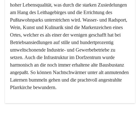
hoher Lebensqualität, was durch die starken Zusiedelungen 
am Hang des Leithagebirges und die Errichtung des 
Pußtawohnparks unterstrichen wird. Wasser- und Radsport, 
Wein, Kunst und Kulinarik sind die Markenzeichen eines 
Ortes, welcher es als einer der wenigen geschafft hat bei 
Betriebsansiedlungen auf stille und hundertprozentig 
umweltschonende Industrie- und Gewerbebetriebe zu 
setzen. Auch die Infrastruktur im Dorfzentrum wurde 
harmonisch an die noch immer erhaltene alte Bausbustanz 
angepaßt. So können Nachtschwärmer unter alt anmutenden 
Laternen bummeln gehen und die prachtvoll angestrahlte 
Pfarrkirche bewundern.

Der Weinbau dominert heute nicht mehr, ist aber integrativer 
Bestandteil der Kultur des Ortes, da man hier schon lange 
von Massenweinbau auf Qualitätsweinbau umgestellt hat. 
So ist es auch nicht verwunderlich, dass eines der historisch 
wertvollsten Gebäude die Ortsvinothek beherbergt und dass 
der Kellering ein beliebtes Ziel darstellt.
