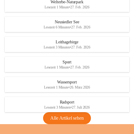
i
i
unzulässige Weingärten zu roden! Bitte 
Welterbe-Naturpark
e
e
helfen wir zusammen um unsere Winzer 
Lesezeit 1 Minute
•
27. Feb. 2026
d
d
vor den prognostizierten Ernteausfällen 
l
l
und den daraus folgenden wirtschaftlichen 
e
e
Neusiedler See
Schäden zu bewahren.
r
r
Lesezeit 6 Minuten
•
27. Feb. 2026
S
S
Verordnungen
e
e
Leithagebirge
04.08.2026
e
e
Lesezeit 3 Minuten
•
27. Feb. 2026
Maßnahmen zur Bekämpfung
der Goldgelben Vergilbung der
Sport
Rebe und der Amerikanischen
Lesezeit 1 Minute
•
27. Feb. 2026
Rebzikade
Anhang VBl. EU Nr. 18
Wassersport
_2026
Lesezeit 1 Minute
•
26. März 2026
1 Seite
•
1,4 MB
Radsport
VBl. EU Nr. 18_2026
Lesezeit 3 Minuten
•
27. Juli 2026
2 Seiten
•
2,1 MB
Alle Artikel sehen