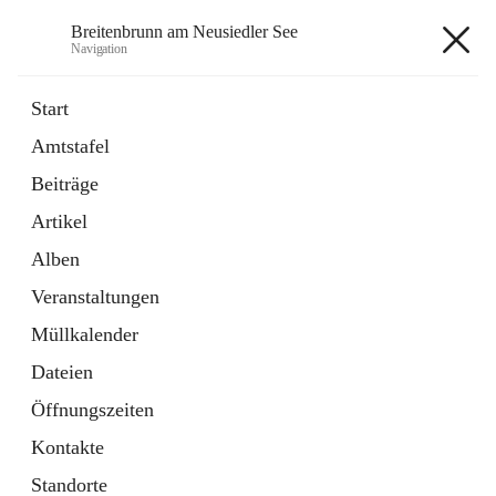
Breitenbrunn am Neusiedler See
Navigation
Breitenbrunn am Neusiedler See
Start
Amtstafel
Formulare
Beiträge
18 Schnellzugriffe
Artikel
Gemeindeservice
7 Schnellzugriffe
Alben
Veranstaltungen
+7
Müllkalender
Dateien
Öffnungszeiten
Kontakte
Hauptadresse
Standorte