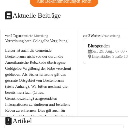
Alle Bekanntmachungen sehen
Aktuelle Beiträge
B
B
vor 2 Tagen
vor 2 Wochen
Amtliche Mitteilung
Veranstaltung
r
r
Verordnung betr. Goldgelbe Vergilbung!
e
e
Blutspenden
Leider ist auch die Gemeinde 
i
i
Sa., 29. Aug., 07:00 -
t
t
Breitenbrunn nicht vor der durch die 
e
e
Amerikanische Rebzikade übertragene 
n
n
Goldgelbe Vergilbung der Rebe verschont 
b
b
geblieben. Als Sicherheitszone gilt das 
r
r
gesamte Ortsgebiet von Breitenbrunn 
u
u
(siehe Anhang). Wir bitten nochmal die 
n
n
n
n
bereits mehrfach (Cities, 
a
a
Gemeindezeitung) ausgesendeten 
m
m
Informationen zu studieren und befallene 
N
N
Reben zu entfernen. Dies gilt auch für 
e
e
einzelne Reben. Gemäß Burgenländischen 
u
u
Artikel
Weinbaugesetz sind nicht gepflegte oder 
s
s