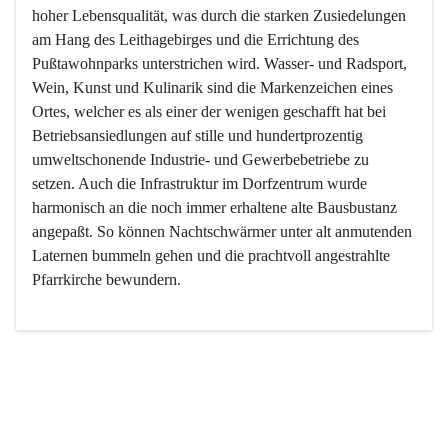
hoher Lebensqualität, was durch die starken Zusiedelungen 
am Hang des Leithagebirges und die Errichtung des 
Pußtawohnparks unterstrichen wird. Wasser- und Radsport, 
Wein, Kunst und Kulinarik sind die Markenzeichen eines 
Ortes, welcher es als einer der wenigen geschafft hat bei 
Betriebsansiedlungen auf stille und hundertprozentig 
umweltschonende Industrie- und Gewerbebetriebe zu 
setzen. Auch die Infrastruktur im Dorfzentrum wurde 
harmonisch an die noch immer erhaltene alte Bausbustanz 
angepaßt. So können Nachtschwärmer unter alt anmutenden 
Laternen bummeln gehen und die prachtvoll angestrahlte 
Pfarrkirche bewundern.

Der Weinbau dominert heute nicht mehr, ist aber integrativer 
Bestandteil der Kultur des Ortes, da man hier schon lange 
von Massenweinbau auf Qualitätsweinbau umgestellt hat. 
So ist es auch nicht verwunderlich, dass eines der historisch 
wertvollsten Gebäude die Ortsvinothek beherbergt und dass 
der Kellering ein beliebtes Ziel darstellt.
