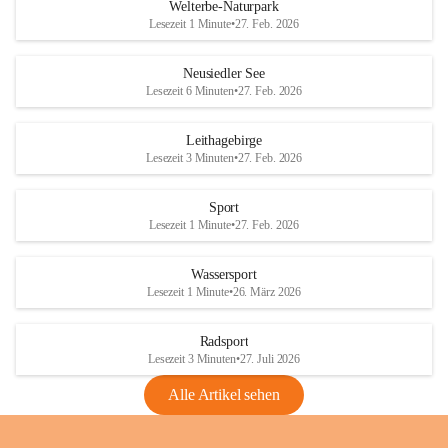
i
i
unzulässige Weingärten zu roden! Bitte 
Welterbe-Naturpark
e
e
helfen wir zusammen um unsere Winzer 
Lesezeit 1 Minute
•
27. Feb. 2026
d
d
vor den prognostizierten Ernteausfällen 
l
l
und den daraus folgenden wirtschaftlichen 
e
e
Neusiedler See
Schäden zu bewahren.
r
r
Lesezeit 6 Minuten
•
27. Feb. 2026
S
S
Verordnungen
e
e
Leithagebirge
04.08.2026
e
e
Lesezeit 3 Minuten
•
27. Feb. 2026
Maßnahmen zur Bekämpfung
der Goldgelben Vergilbung der
Sport
Rebe und der Amerikanischen
Lesezeit 1 Minute
•
27. Feb. 2026
Rebzikade
Anhang VBl. EU Nr. 18
Wassersport
_2026
Lesezeit 1 Minute
•
26. März 2026
1 Seite
•
1,4 MB
Radsport
VBl. EU Nr. 18_2026
Lesezeit 3 Minuten
•
27. Juli 2026
2 Seiten
•
2,1 MB
Alle Artikel sehen