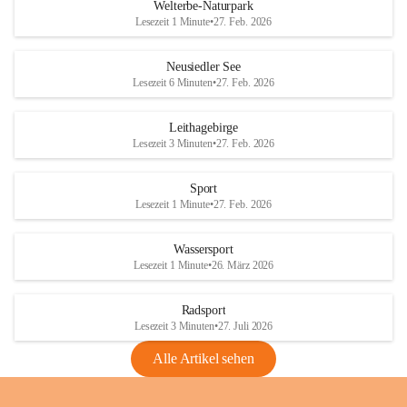
i
i
unzulässige Weingärten zu roden! Bitte 
Welterbe-Naturpark
e
e
helfen wir zusammen um unsere Winzer 
Lesezeit 1 Minute
•
27. Feb. 2026
d
d
vor den prognostizierten Ernteausfällen 
l
l
und den daraus folgenden wirtschaftlichen 
e
e
Neusiedler See
Schäden zu bewahren.
r
r
Lesezeit 6 Minuten
•
27. Feb. 2026
S
S
Verordnungen
e
e
Leithagebirge
04.08.2026
e
e
Lesezeit 3 Minuten
•
27. Feb. 2026
Maßnahmen zur Bekämpfung
der Goldgelben Vergilbung der
Sport
Rebe und der Amerikanischen
Lesezeit 1 Minute
•
27. Feb. 2026
Rebzikade
Anhang VBl. EU Nr. 18
Wassersport
_2026
Lesezeit 1 Minute
•
26. März 2026
1 Seite
•
1,4 MB
Radsport
VBl. EU Nr. 18_2026
Lesezeit 3 Minuten
•
27. Juli 2026
2 Seiten
•
2,1 MB
Alle Artikel sehen