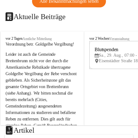
Alle Bekanntmachungen sehen
Aktuelle Beiträge
B
B
vor 2 Tagen
vor 2 Wochen
Amtliche Mitteilung
Veranstaltung
r
r
Verordnung betr. Goldgelbe Vergilbung!
e
e
Blutspenden
Leider ist auch die Gemeinde 
i
i
Sa., 29. Aug., 07:00 -
t
t
Breitenbrunn nicht vor der durch die 
e
e
Amerikanische Rebzikade übertragene 
n
n
Goldgelbe Vergilbung der Rebe verschont 
b
b
geblieben. Als Sicherheitszone gilt das 
r
r
gesamte Ortsgebiet von Breitenbrunn 
u
u
(siehe Anhang). Wir bitten nochmal die 
n
n
n
n
bereits mehrfach (Cities, 
a
a
Gemeindezeitung) ausgesendeten 
m
m
Informationen zu studieren und befallene 
N
N
Reben zu entfernen. Dies gilt auch für 
e
e
einzelne Reben. Gemäß Burgenländischen 
u
u
Artikel
Weinbaugesetz sind nicht gepflegte oder 
s
s