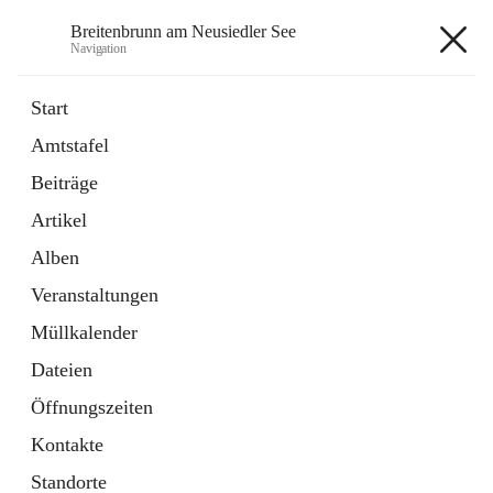
Breitenbrunn am Neusiedler See
Navigation
Breitenbrunn am Neusiedler See
Start
Amtstafel
Formulare
Beiträge
18 Schnellzugriffe
Artikel
Gemeindeservice
7 Schnellzugriffe
Alben
Veranstaltungen
+7
Müllkalender
Dateien
Öffnungszeiten
Kontakte
Hauptadresse
Standorte