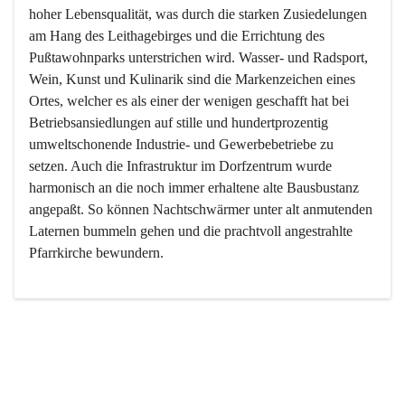
hoher Lebensqualität, was durch die starken Zusiedelungen 
am Hang des Leithagebirges und die Errichtung des 
Pußtawohnparks unterstrichen wird. Wasser- und Radsport, 
Wein, Kunst und Kulinarik sind die Markenzeichen eines 
Ortes, welcher es als einer der wenigen geschafft hat bei 
Betriebsansiedlungen auf stille und hundertprozentig 
umweltschonende Industrie- und Gewerbebetriebe zu 
setzen. Auch die Infrastruktur im Dorfzentrum wurde 
harmonisch an die noch immer erhaltene alte Bausbustanz 
angepaßt. So können Nachtschwärmer unter alt anmutenden 
Laternen bummeln gehen und die prachtvoll angestrahlte 
Pfarrkirche bewundern.

Der Weinbau dominert heute nicht mehr, ist aber integrativer 
Bestandteil der Kultur des Ortes, da man hier schon lange 
von Massenweinbau auf Qualitätsweinbau umgestellt hat. 
So ist es auch nicht verwunderlich, dass eines der historisch 
wertvollsten Gebäude die Ortsvinothek beherbergt und dass 
der Kellering ein beliebtes Ziel darstellt.
