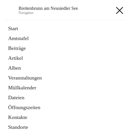
Breitenbrunn am Neusiedler See
Navigation
Breitenbrunn am Neusiedler See
Start
Amtstafel
Formulare
Beiträge
18 Schnellzugriffe
Artikel
Gemeindeservice
7 Schnellzugriffe
Alben
Veranstaltungen
+7
Müllkalender
Dateien
Öffnungszeiten
Kontakte
Hauptadresse
Standorte