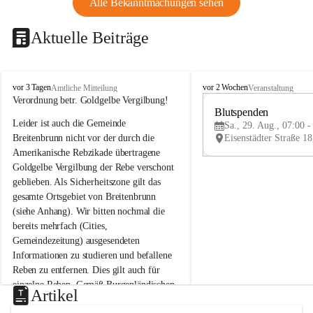
Alle Bekanntmachungen sehen
Aktuelle Beiträge
B
B
vor 3 Tagen
vor 2 Wochen
Amtliche Mitteilung
Veranstaltung
r
r
Verordnung betr. Goldgelbe Vergilbung!
e
e
Blutspenden
Leider ist auch die Gemeinde 
i
i
Sa., 29. Aug., 07:00 -
t
t
Breitenbrunn nicht vor der durch die 
e
e
Amerikanische Rebzikade übertragene 
n
n
Goldgelbe Vergilbung der Rebe verschont 
b
b
geblieben. Als Sicherheitszone gilt das 
r
r
gesamte Ortsgebiet von Breitenbrunn 
u
u
(siehe Anhang). Wir bitten nochmal die 
n
n
n
n
bereits mehrfach (Cities, 
a
a
Gemeindezeitung) ausgesendeten 
m
m
Informationen zu studieren und befallene 
N
N
Reben zu entfernen. Dies gilt auch für 
e
e
einzelne Reben. Gemäß Burgenländischen 
u
u
Artikel
Weinbaugesetz sind nicht gepflegte oder 
s
s