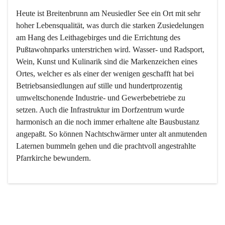
Heute ist Breitenbrunn am Neusiedler See ein Ort mit sehr 
hoher Lebensqualität, was durch die starken Zusiedelungen 
am Hang des Leithagebirges und die Errichtung des 
Pußtawohnparks unterstrichen wird. Wasser- und Radsport, 
Wein, Kunst und Kulinarik sind die Markenzeichen eines 
Ortes, welcher es als einer der wenigen geschafft hat bei 
Betriebsansiedlungen auf stille und hundertprozentig 
umweltschonende Industrie- und Gewerbebetriebe zu 
setzen. Auch die Infrastruktur im Dorfzentrum wurde 
harmonisch an die noch immer erhaltene alte Bausbustanz 
angepaßt. So können Nachtschwärmer unter alt anmutenden 
Laternen bummeln gehen und die prachtvoll angestrahlte 
Pfarrkirche bewundern.

Der Weinbau dominert heute nicht mehr, ist aber integrativer 
Bestandteil der Kultur des Ortes, da man hier schon lange 
von Massenweinbau auf Qualitätsweinbau umgestellt hat. 
So ist es auch nicht verwunderlich, dass eines der historisch 