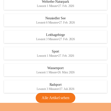
i
i
unzulässige Weingärten zu roden! Bitte 
Welterbe-Naturpark
e
e
helfen wir zusammen um unsere Winzer 
Lesezeit 1 Minute
•
27. Feb. 2026
d
d
vor den prognostizierten Ernteausfällen 
l
l
und den daraus folgenden wirtschaftlichen 
e
e
Neusiedler See
Schäden zu bewahren.
r
r
Lesezeit 6 Minuten
•
27. Feb. 2026
S
S
Verordnungen
e
e
Leithagebirge
04.08.2026
e
e
Lesezeit 3 Minuten
•
27. Feb. 2026
Maßnahmen zur Bekämpfung
der Goldgelben Vergilbung der
Sport
Rebe und der Amerikanischen
Lesezeit 1 Minute
•
27. Feb. 2026
Rebzikade
Anhang VBl. EU Nr. 18
Wassersport
_2026
Lesezeit 1 Minute
•
26. März 2026
1 Seite
•
1,4 MB
Radsport
VBl. EU Nr. 18_2026
Lesezeit 3 Minuten
•
27. Juli 2026
2 Seiten
•
2,1 MB
Alle Artikel sehen