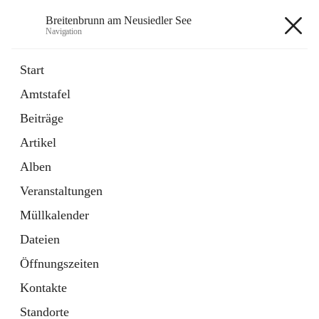
Breitenbrunn am Neusiedler See
Navigation
Breitenbrunn am Neusiedler See
Start
Amtstafel
Formulare
Beiträge
18 Schnellzugriffe
Artikel
Gemeindeservice
7 Schnellzugriffe
Alben
Veranstaltungen
+7
Müllkalender
Dateien
Öffnungszeiten
Kontakte
Hauptadresse
Standorte