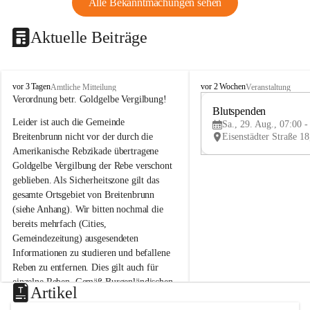
Alle Bekanntmachungen sehen
Aktuelle Beiträge
B
B
vor 3 Tagen
vor 2 Wochen
Amtliche Mitteilung
Veranstaltung
r
r
Verordnung betr. Goldgelbe Vergilbung!
e
e
Blutspenden
Leider ist auch die Gemeinde 
i
i
Sa., 29. Aug., 07:00 -
t
t
Breitenbrunn nicht vor der durch die 
e
e
Amerikanische Rebzikade übertragene 
n
n
Goldgelbe Vergilbung der Rebe verschont 
b
b
geblieben. Als Sicherheitszone gilt das 
r
r
gesamte Ortsgebiet von Breitenbrunn 
u
u
(siehe Anhang). Wir bitten nochmal die 
n
n
n
n
bereits mehrfach (Cities, 
a
a
Gemeindezeitung) ausgesendeten 
m
m
Informationen zu studieren und befallene 
N
N
Reben zu entfernen. Dies gilt auch für 
e
e
einzelne Reben. Gemäß Burgenländischen 
u
u
Artikel
Weinbaugesetz sind nicht gepflegte oder 
s
s