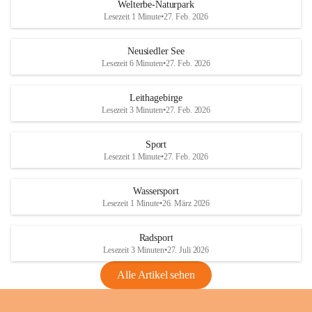
i
i
unzulässige Weingärten zu roden! Bitte 
Welterbe-Naturpark
e
e
helfen wir zusammen um unsere Winzer 
Lesezeit 1 Minute
•
27. Feb. 2026
d
d
vor den prognostizierten Ernteausfällen 
l
l
und den daraus folgenden wirtschaftlichen 
e
e
Neusiedler See
Schäden zu bewahren.
r
r
Lesezeit 6 Minuten
•
27. Feb. 2026
S
S
Verordnungen
e
e
Leithagebirge
04.08.2026
e
e
Lesezeit 3 Minuten
•
27. Feb. 2026
Maßnahmen zur Bekämpfung
der Goldgelben Vergilbung der
Sport
Rebe und der Amerikanischen
Lesezeit 1 Minute
•
27. Feb. 2026
Rebzikade
Anhang VBl. EU Nr. 18
Wassersport
_2026
Lesezeit 1 Minute
•
26. März 2026
1 Seite
•
1,4 MB
Radsport
VBl. EU Nr. 18_2026
Lesezeit 3 Minuten
•
27. Juli 2026
2 Seiten
•
2,1 MB
Alle Artikel sehen