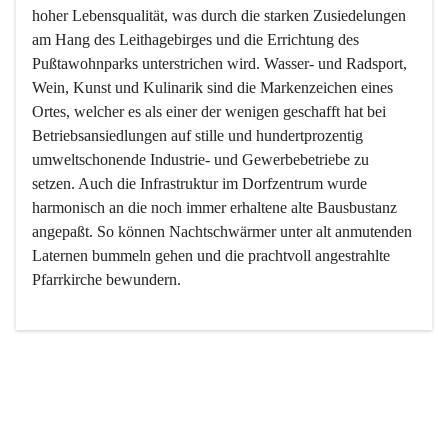
hoher Lebensqualität, was durch die starken Zusiedelungen 
am Hang des Leithagebirges und die Errichtung des 
Pußtawohnparks unterstrichen wird. Wasser- und Radsport, 
Wein, Kunst und Kulinarik sind die Markenzeichen eines 
Ortes, welcher es als einer der wenigen geschafft hat bei 
Betriebsansiedlungen auf stille und hundertprozentig 
umweltschonende Industrie- und Gewerbebetriebe zu 
setzen. Auch die Infrastruktur im Dorfzentrum wurde 
harmonisch an die noch immer erhaltene alte Bausbustanz 
angepaßt. So können Nachtschwärmer unter alt anmutenden 
Laternen bummeln gehen und die prachtvoll angestrahlte 
Pfarrkirche bewundern.

Der Weinbau dominert heute nicht mehr, ist aber integrativer 
Bestandteil der Kultur des Ortes, da man hier schon lange 
von Massenweinbau auf Qualitätsweinbau umgestellt hat. 
So ist es auch nicht verwunderlich, dass eines der historisch 
wertvollsten Gebäude die Ortsvinothek beherbergt und dass 
der Kellering ein beliebtes Ziel darstellt.
