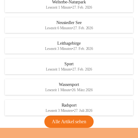
i
i
unzulässige Weingärten zu roden! Bitte 
Welterbe-Naturpark
e
e
helfen wir zusammen um unsere Winzer 
Lesezeit 1 Minute
•
27. Feb. 2026
d
d
vor den prognostizierten Ernteausfällen 
l
l
und den daraus folgenden wirtschaftlichen 
e
e
Neusiedler See
Schäden zu bewahren.
r
r
Lesezeit 6 Minuten
•
27. Feb. 2026
S
S
Verordnungen
e
e
Leithagebirge
04.08.2026
e
e
Lesezeit 3 Minuten
•
27. Feb. 2026
Maßnahmen zur Bekämpfung
der Goldgelben Vergilbung der
Sport
Rebe und der Amerikanischen
Lesezeit 1 Minute
•
27. Feb. 2026
Rebzikade
Anhang VBl. EU Nr. 18
Wassersport
_2026
Lesezeit 1 Minute
•
26. März 2026
1 Seite
•
1,4 MB
Radsport
VBl. EU Nr. 18_2026
Lesezeit 3 Minuten
•
27. Juli 2026
2 Seiten
•
2,1 MB
Alle Artikel sehen