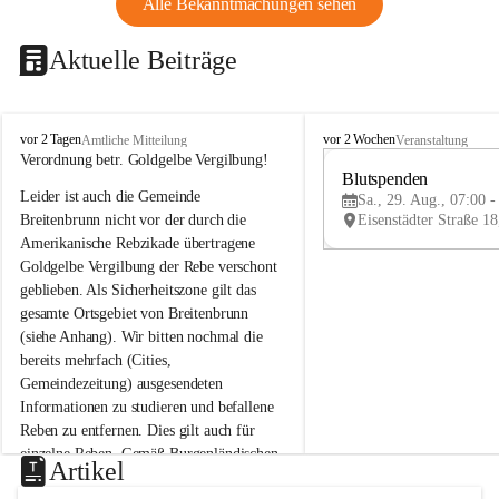
Alle Bekanntmachungen sehen
Aktuelle Beiträge
B
B
vor 2 Tagen
vor 2 Wochen
Amtliche Mitteilung
Veranstaltung
r
r
Verordnung betr. Goldgelbe Vergilbung!
e
e
Blutspenden
Leider ist auch die Gemeinde 
i
i
Sa., 29. Aug., 07:00 -
t
t
Breitenbrunn nicht vor der durch die 
e
e
Amerikanische Rebzikade übertragene 
n
n
Goldgelbe Vergilbung der Rebe verschont 
b
b
geblieben. Als Sicherheitszone gilt das 
r
r
gesamte Ortsgebiet von Breitenbrunn 
u
u
(siehe Anhang). Wir bitten nochmal die 
n
n
n
n
bereits mehrfach (Cities, 
a
a
Gemeindezeitung) ausgesendeten 
m
m
Informationen zu studieren und befallene 
N
N
Reben zu entfernen. Dies gilt auch für 
e
e
einzelne Reben. Gemäß Burgenländischen 
u
u
Artikel
Weinbaugesetz sind nicht gepflegte oder 
s
s