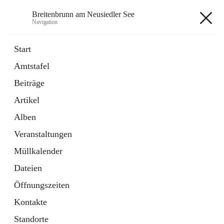
Breitenbrunn am Neusiedler See
Navigation
Breitenbrunn am Neusiedler See
Start
Amtstafel
Formulare
Beiträge
18 Schnellzugriffe
Artikel
Gemeindeservice
7 Schnellzugriffe
Alben
Veranstaltungen
+7
Müllkalender
Dateien
Öffnungszeiten
Kontakte
Hauptadresse
Standorte