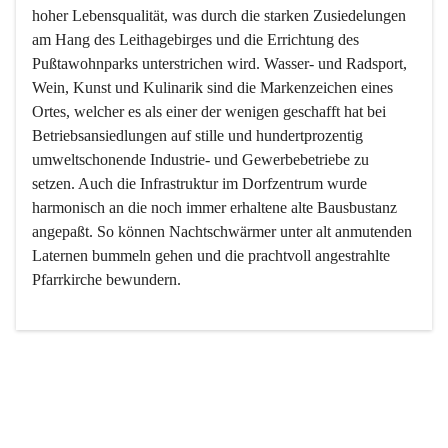
hoher Lebensqualität, was durch die starken Zusiedelungen 
am Hang des Leithagebirges und die Errichtung des 
Pußtawohnparks unterstrichen wird. Wasser- und Radsport, 
Wein, Kunst und Kulinarik sind die Markenzeichen eines 
Ortes, welcher es als einer der wenigen geschafft hat bei 
Betriebsansiedlungen auf stille und hundertprozentig 
umweltschonende Industrie- und Gewerbebetriebe zu 
setzen. Auch die Infrastruktur im Dorfzentrum wurde 
harmonisch an die noch immer erhaltene alte Bausbustanz 
angepaßt. So können Nachtschwärmer unter alt anmutenden 
Laternen bummeln gehen und die prachtvoll angestrahlte 
Pfarrkirche bewundern.

Der Weinbau dominert heute nicht mehr, ist aber integrativer 
Bestandteil der Kultur des Ortes, da man hier schon lange 
von Massenweinbau auf Qualitätsweinbau umgestellt hat. 
So ist es auch nicht verwunderlich, dass eines der historisch 
wertvollsten Gebäude die Ortsvinothek beherbergt und dass 
der Kellering ein beliebtes Ziel darstellt.
