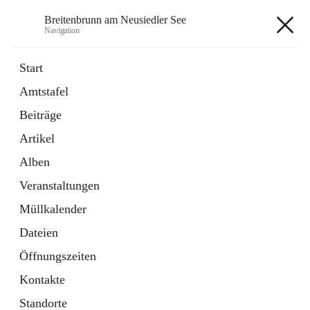
Breitenbrunn am Neusiedler See
Navigation
Breitenbrunn am Neusiedler See
Start
Amtstafel
Formulare
Beiträge
18 Schnellzugriffe
Artikel
Gemeindeservice
7 Schnellzugriffe
Alben
Veranstaltungen
+7
Müllkalender
Dateien
Öffnungszeiten
Kontakte
Hauptadresse
Standorte