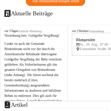
Alle Bekanntmachungen sehen
Aktuelle Beiträge
B
B
vor 3 Tagen
vor 2 Wochen
Amtliche Mitteilung
Veranstaltung
r
r
Verordnung betr. Goldgelbe Vergilbung!
e
e
Blutspenden
Leider ist auch die Gemeinde 
i
i
Sa., 29. Aug., 07:00 -
t
t
Breitenbrunn nicht vor der durch die 
e
e
Amerikanische Rebzikade übertragene 
n
n
Goldgelbe Vergilbung der Rebe verschont 
b
b
geblieben. Als Sicherheitszone gilt das 
r
r
gesamte Ortsgebiet von Breitenbrunn 
u
u
(siehe Anhang). Wir bitten nochmal die 
n
n
n
n
bereits mehrfach (Cities, 
a
a
Gemeindezeitung) ausgesendeten 
m
m
Informationen zu studieren und befallene 
N
N
Reben zu entfernen. Dies gilt auch für 
e
e
einzelne Reben. Gemäß Burgenländischen 
u
u
Artikel
Weinbaugesetz sind nicht gepflegte oder 
s
s