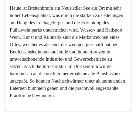
Heute ist Breitenbrunn am Neusiedler See ein Ort mit sehr 
hoher Lebensqualität, was durch die starken Zusiedelungen 
am Hang des Leithagebirges und die Errichtung des 
Pußtawohnparks unterstrichen wird. Wasser- und Radsport, 
Wein, Kunst und Kulinarik sind die Markenzeichen eines 
Ortes, welcher es als einer der wenigen geschafft hat bei 
Betriebsansiedlungen auf stille und hundertprozentig 
umweltschonende Industrie- und Gewerbebetriebe zu 
setzen. Auch die Infrastruktur im Dorfzentrum wurde 
harmonisch an die noch immer erhaltene alte Bausbustanz 
angepaßt. So können Nachtschwärmer unter alt anmutenden 
Laternen bummeln gehen und die prachtvoll angestrahlte 
Pfarrkirche bewundern.

Der Weinbau dominert heute nicht mehr, ist aber integrativer 
Bestandteil der Kultur des Ortes, da man hier schon lange 
von Massenweinbau auf Qualitätsweinbau umgestellt hat. 
So ist es auch nicht verwunderlich, dass eines der historisch 