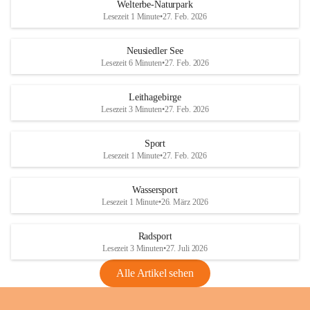
i
i
unzulässige Weingärten zu roden! Bitte 
Welterbe-Naturpark
e
e
helfen wir zusammen um unsere Winzer 
Lesezeit 1 Minute
•
27. Feb. 2026
d
d
vor den prognostizierten Ernteausfällen 
l
l
und den daraus folgenden wirtschaftlichen 
e
e
Neusiedler See
Schäden zu bewahren.
r
r
Lesezeit 6 Minuten
•
27. Feb. 2026
S
S
Verordnungen
e
e
Leithagebirge
04.08.2026
e
e
Lesezeit 3 Minuten
•
27. Feb. 2026
Maßnahmen zur Bekämpfung
der Goldgelben Vergilbung der
Sport
Rebe und der Amerikanischen
Lesezeit 1 Minute
•
27. Feb. 2026
Rebzikade
Anhang VBl. EU Nr. 18
Wassersport
_2026
Lesezeit 1 Minute
•
26. März 2026
1 Seite
•
1,4 MB
Radsport
VBl. EU Nr. 18_2026
Lesezeit 3 Minuten
•
27. Juli 2026
2 Seiten
•
2,1 MB
Alle Artikel sehen