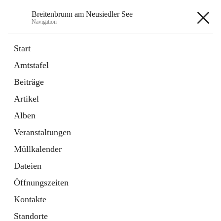
Breitenbrunn am Neusiedler See
Navigation
Breitenbrunn am Neusiedler See
Start
Amtstafel
Formulare
Beiträge
18 Schnellzugriffe
Artikel
Gemeindeservice
7 Schnellzugriffe
Alben
Veranstaltungen
+7
Müllkalender
Dateien
Öffnungszeiten
Kontakte
Hauptadresse
Standorte