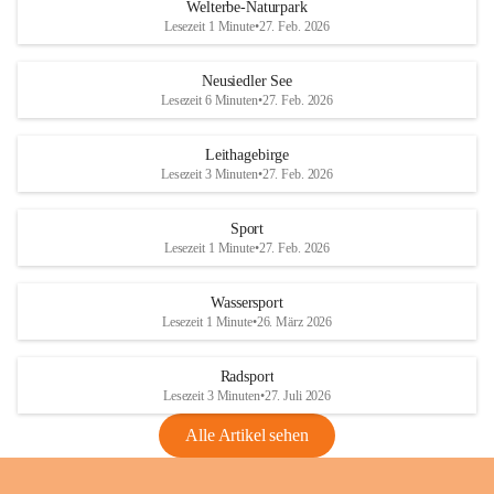
i
i
unzulässige Weingärten zu roden! Bitte 
Welterbe-Naturpark
e
e
helfen wir zusammen um unsere Winzer 
Lesezeit 1 Minute
•
27. Feb. 2026
d
d
vor den prognostizierten Ernteausfällen 
l
l
und den daraus folgenden wirtschaftlichen 
e
e
Neusiedler See
Schäden zu bewahren.
r
r
Lesezeit 6 Minuten
•
27. Feb. 2026
S
S
Verordnungen
e
e
Leithagebirge
04.08.2026
e
e
Lesezeit 3 Minuten
•
27. Feb. 2026
Maßnahmen zur Bekämpfung
der Goldgelben Vergilbung der
Sport
Rebe und der Amerikanischen
Lesezeit 1 Minute
•
27. Feb. 2026
Rebzikade
Anhang VBl. EU Nr. 18
Wassersport
_2026
Lesezeit 1 Minute
•
26. März 2026
1 Seite
•
1,4 MB
Radsport
VBl. EU Nr. 18_2026
Lesezeit 3 Minuten
•
27. Juli 2026
2 Seiten
•
2,1 MB
Alle Artikel sehen