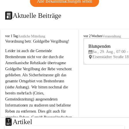
Alle Bekanntmachungen sehen
Aktuelle Beiträge
B
B
vor 1 Tag
vor 2 Wochen
Amtliche Mitteilung
Veranstaltung
r
r
Verordnung betr. Goldgelbe Vergilbung!
e
e
Blutspenden
Leider ist auch die Gemeinde 
i
i
Sa., 29. Aug., 07:00 -
t
t
Breitenbrunn nicht vor der durch die 
e
e
Amerikanische Rebzikade übertragene 
n
n
Goldgelbe Vergilbung der Rebe verschont 
b
b
geblieben. Als Sicherheitszone gilt das 
r
r
gesamte Ortsgebiet von Breitenbrunn 
u
u
(siehe Anhang). Wir bitten nochmal die 
n
n
n
n
bereits mehrfach (Cities, 
a
a
Gemeindezeitung) ausgesendeten 
m
m
Informationen zu studieren und befallene 
N
N
Reben zu entfernen. Dies gilt auch für 
e
e
einzelne Reben. Gemäß Burgenländischen 
u
u
Artikel
Weinbaugesetz sind nicht gepflegte oder 
s
s