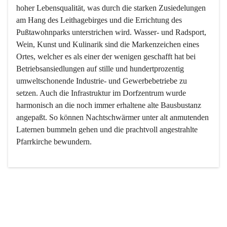
hoher Lebensqualität, was durch die starken Zusiedelungen 
am Hang des Leithagebirges und die Errichtung des 
Pußtawohnparks unterstrichen wird. Wasser- und Radsport, 
Wein, Kunst und Kulinarik sind die Markenzeichen eines 
Ortes, welcher es als einer der wenigen geschafft hat bei 
Betriebsansiedlungen auf stille und hundertprozentig 
umweltschonende Industrie- und Gewerbebetriebe zu 
setzen. Auch die Infrastruktur im Dorfzentrum wurde 
harmonisch an die noch immer erhaltene alte Bausbustanz 
angepaßt. So können Nachtschwärmer unter alt anmutenden 
Laternen bummeln gehen und die prachtvoll angestrahlte 
Pfarrkirche bewundern.

Der Weinbau dominert heute nicht mehr, ist aber integrativer 
Bestandteil der Kultur des Ortes, da man hier schon lange 
von Massenweinbau auf Qualitätsweinbau umgestellt hat. 
So ist es auch nicht verwunderlich, dass eines der historisch 
wertvollsten Gebäude die Ortsvinothek beherbergt und dass 
der Kellering ein beliebtes Ziel darstellt.
