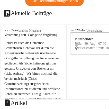
Alle Bekanntmachungen sehen
Aktuelle Beiträge
B
B
vor 4 Tagen
vor 2 Wochen
Amtliche Mitteilung
Veranstaltung
r
r
Verordnung betr. Goldgelbe Vergilbung!
e
e
Blutspenden
Leider ist auch die Gemeinde 
i
i
Sa., 29. Aug., 07:00 -
t
t
Breitenbrunn nicht vor der durch die 
e
e
Amerikanische Rebzikade übertragene 
n
n
Goldgelbe Vergilbung der Rebe verschont 
b
b
geblieben. Als Sicherheitszone gilt das 
r
r
gesamte Ortsgebiet von Breitenbrunn 
u
u
(siehe Anhang). Wir bitten nochmal die 
n
n
n
n
bereits mehrfach (Cities, 
a
a
Gemeindezeitung) ausgesendeten 
m
m
Informationen zu studieren und befallene 
N
N
Reben zu entfernen. Dies gilt auch für 
e
e
einzelne Reben. Gemäß Burgenländischen 
u
u
Artikel
Weinbaugesetz sind nicht gepflegte oder 
s
s