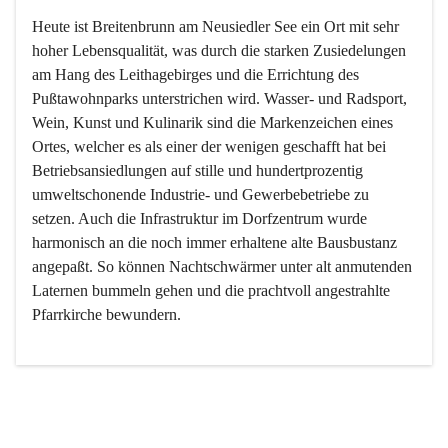
Heute ist Breitenbrunn am Neusiedler See ein Ort mit sehr 
hoher Lebensqualität, was durch die starken Zusiedelungen 
am Hang des Leithagebirges und die Errichtung des 
Pußtawohnparks unterstrichen wird. Wasser- und Radsport, 
Wein, Kunst und Kulinarik sind die Markenzeichen eines 
Ortes, welcher es als einer der wenigen geschafft hat bei 
Betriebsansiedlungen auf stille und hundertprozentig 
umweltschonende Industrie- und Gewerbebetriebe zu 
setzen. Auch die Infrastruktur im Dorfzentrum wurde 
harmonisch an die noch immer erhaltene alte Bausbustanz 
angepaßt. So können Nachtschwärmer unter alt anmutenden 
Laternen bummeln gehen und die prachtvoll angestrahlte 
Pfarrkirche bewundern.

Der Weinbau dominert heute nicht mehr, ist aber integrativer 
Bestandteil der Kultur des Ortes, da man hier schon lange 
von Massenweinbau auf Qualitätsweinbau umgestellt hat. 
So ist es auch nicht verwunderlich, dass eines der historisch 