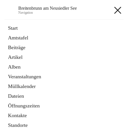
Breitenbrunn am Neusiedler See
Navigation
Breitenbrunn am Neusiedler See
Start
Amtstafel
Formulare
Beiträge
18 Schnellzugriffe
Artikel
Gemeindeservice
7 Schnellzugriffe
Alben
Veranstaltungen
+7
Müllkalender
Dateien
Öffnungszeiten
Kontakte
Hauptadresse
Standorte