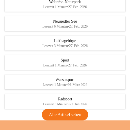
i
i
unzulässige Weingärten zu roden! Bitte 
Welterbe-Naturpark
e
e
helfen wir zusammen um unsere Winzer 
Lesezeit 1 Minute
•
27. Feb. 2026
d
d
vor den prognostizierten Ernteausfällen 
l
l
und den daraus folgenden wirtschaftlichen 
e
e
Neusiedler See
Schäden zu bewahren.
r
r
Lesezeit 6 Minuten
•
27. Feb. 2026
S
S
Verordnungen
e
e
Leithagebirge
04.08.2026
e
e
Lesezeit 3 Minuten
•
27. Feb. 2026
Maßnahmen zur Bekämpfung
der Goldgelben Vergilbung der
Sport
Rebe und der Amerikanischen
Lesezeit 1 Minute
•
27. Feb. 2026
Rebzikade
Anhang VBl. EU Nr. 18
Wassersport
_2026
Lesezeit 1 Minute
•
26. März 2026
1 Seite
•
1,4 MB
Radsport
VBl. EU Nr. 18_2026
Lesezeit 3 Minuten
•
27. Juli 2026
2 Seiten
•
2,1 MB
Alle Artikel sehen