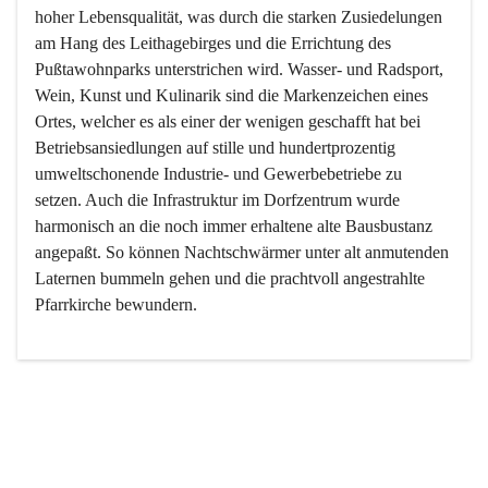
hoher Lebensqualität, was durch die starken Zusiedelungen 
am Hang des Leithagebirges und die Errichtung des 
Pußtawohnparks unterstrichen wird. Wasser- und Radsport, 
Wein, Kunst und Kulinarik sind die Markenzeichen eines 
Ortes, welcher es als einer der wenigen geschafft hat bei 
Betriebsansiedlungen auf stille und hundertprozentig 
umweltschonende Industrie- und Gewerbebetriebe zu 
setzen. Auch die Infrastruktur im Dorfzentrum wurde 
harmonisch an die noch immer erhaltene alte Bausbustanz 
angepaßt. So können Nachtschwärmer unter alt anmutenden 
Laternen bummeln gehen und die prachtvoll angestrahlte 
Pfarrkirche bewundern.

Der Weinbau dominert heute nicht mehr, ist aber integrativer 
Bestandteil der Kultur des Ortes, da man hier schon lange 
von Massenweinbau auf Qualitätsweinbau umgestellt hat. 
So ist es auch nicht verwunderlich, dass eines der historisch 
wertvollsten Gebäude die Ortsvinothek beherbergt und dass 
der Kellering ein beliebtes Ziel darstellt.
