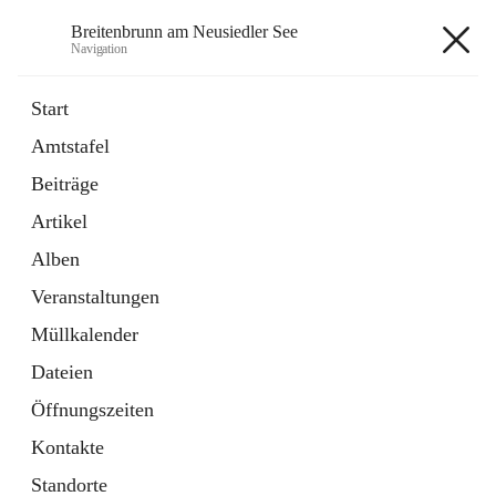
Breitenbrunn am Neusiedler See
Navigation
Breitenbrunn am Neusiedler See
Start
Amtstafel
Formulare
Beiträge
18 Schnellzugriffe
Artikel
Gemeindeservice
7 Schnellzugriffe
Alben
Veranstaltungen
+7
Müllkalender
Dateien
Öffnungszeiten
Kontakte
Hauptadresse
Standorte