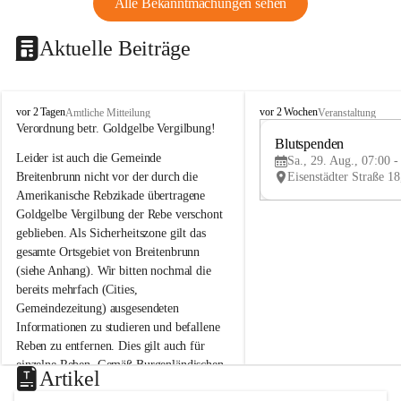
Alle Bekanntmachungen sehen
Aktuelle Beiträge
B
B
vor 2 Tagen
vor 2 Wochen
Amtliche Mitteilung
Veranstaltung
r
r
Verordnung betr. Goldgelbe Vergilbung!
e
e
Blutspenden
Leider ist auch die Gemeinde 
i
i
Sa., 29. Aug., 07:00 -
t
t
Breitenbrunn nicht vor der durch die 
e
e
Amerikanische Rebzikade übertragene 
n
n
Goldgelbe Vergilbung der Rebe verschont 
b
b
geblieben. Als Sicherheitszone gilt das 
r
r
gesamte Ortsgebiet von Breitenbrunn 
u
u
(siehe Anhang). Wir bitten nochmal die 
n
n
n
n
bereits mehrfach (Cities, 
a
a
Gemeindezeitung) ausgesendeten 
m
m
Informationen zu studieren und befallene 
N
N
Reben zu entfernen. Dies gilt auch für 
e
e
einzelne Reben. Gemäß Burgenländischen 
u
u
Artikel
Weinbaugesetz sind nicht gepflegte oder 
s
s