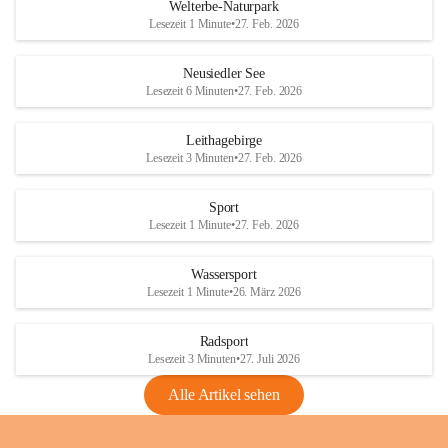
i
i
unzulässige Weingärten zu roden! Bitte 
Welterbe-Naturpark
e
e
helfen wir zusammen um unsere Winzer 
Lesezeit 1 Minute
•
27. Feb. 2026
d
d
vor den prognostizierten Ernteausfällen 
l
l
und den daraus folgenden wirtschaftlichen 
e
e
Neusiedler See
Schäden zu bewahren.
r
r
Lesezeit 6 Minuten
•
27. Feb. 2026
S
S
Verordnungen
e
e
Leithagebirge
04.08.2026
e
e
Lesezeit 3 Minuten
•
27. Feb. 2026
Maßnahmen zur Bekämpfung
der Goldgelben Vergilbung der
Sport
Rebe und der Amerikanischen
Lesezeit 1 Minute
•
27. Feb. 2026
Rebzikade
Anhang VBl. EU Nr. 18
Wassersport
_2026
Lesezeit 1 Minute
•
26. März 2026
1 Seite
•
1,4 MB
Radsport
VBl. EU Nr. 18_2026
Lesezeit 3 Minuten
•
27. Juli 2026
2 Seiten
•
2,1 MB
Alle Artikel sehen