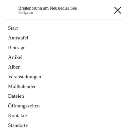
Breitenbrunn am Neusiedler See
Navigation
Breitenbrunn am Neusiedler See
Start
Amtstafel
Formulare
Beiträge
18 Schnellzugriffe
Artikel
Gemeindeservice
7 Schnellzugriffe
Alben
Veranstaltungen
+7
Müllkalender
Dateien
Öffnungszeiten
Kontakte
Hauptadresse
Standorte