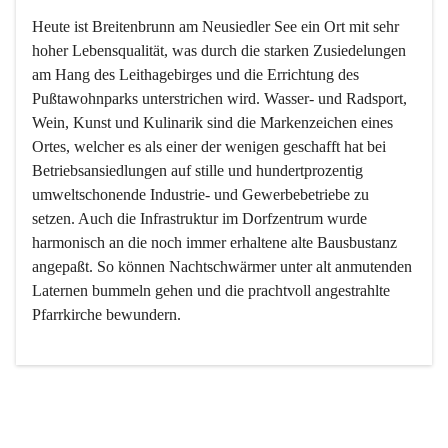
Heute ist Breitenbrunn am Neusiedler See ein Ort mit sehr 
hoher Lebensqualität, was durch die starken Zusiedelungen 
am Hang des Leithagebirges und die Errichtung des 
Pußtawohnparks unterstrichen wird. Wasser- und Radsport, 
Wein, Kunst und Kulinarik sind die Markenzeichen eines 
Ortes, welcher es als einer der wenigen geschafft hat bei 
Betriebsansiedlungen auf stille und hundertprozentig 
umweltschonende Industrie- und Gewerbebetriebe zu 
setzen. Auch die Infrastruktur im Dorfzentrum wurde 
harmonisch an die noch immer erhaltene alte Bausbustanz 
angepaßt. So können Nachtschwärmer unter alt anmutenden 
Laternen bummeln gehen und die prachtvoll angestrahlte 
Pfarrkirche bewundern.

Der Weinbau dominert heute nicht mehr, ist aber integrativer 
Bestandteil der Kultur des Ortes, da man hier schon lange 
von Massenweinbau auf Qualitätsweinbau umgestellt hat. 
So ist es auch nicht verwunderlich, dass eines der historisch 