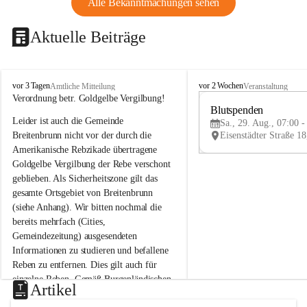
Alle Bekanntmachungen sehen
Aktuelle Beiträge
B
B
vor 3 Tagen
vor 2 Wochen
Amtliche Mitteilung
Veranstaltung
r
r
Verordnung betr. Goldgelbe Vergilbung!
e
e
Blutspenden
Leider ist auch die Gemeinde 
i
i
Sa., 29. Aug., 07:00 -
t
t
Breitenbrunn nicht vor der durch die 
e
e
Amerikanische Rebzikade übertragene 
n
n
Goldgelbe Vergilbung der Rebe verschont 
b
b
geblieben. Als Sicherheitszone gilt das 
r
r
gesamte Ortsgebiet von Breitenbrunn 
u
u
(siehe Anhang). Wir bitten nochmal die 
n
n
n
n
bereits mehrfach (Cities, 
a
a
Gemeindezeitung) ausgesendeten 
m
m
Informationen zu studieren und befallene 
N
N
Reben zu entfernen. Dies gilt auch für 
e
e
einzelne Reben. Gemäß Burgenländischen 
u
u
Artikel
Weinbaugesetz sind nicht gepflegte oder 
s
s