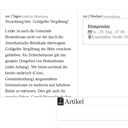
B
B
vor 2 Tagen
vor 2 Wochen
Amtliche Mitteilung
Veranstaltung
r
r
Verordnung betr. Goldgelbe Vergilbung!
e
e
Blutspenden
Leider ist auch die Gemeinde 
i
i
Sa., 29. Aug., 07:00 -
t
t
Breitenbrunn nicht vor der durch die 
e
e
Amerikanische Rebzikade übertragene 
n
n
Goldgelbe Vergilbung der Rebe verschont 
b
b
geblieben. Als Sicherheitszone gilt das 
r
r
gesamte Ortsgebiet von Breitenbrunn 
u
u
(siehe Anhang). Wir bitten nochmal die 
n
n
n
n
bereits mehrfach (Cities, 
a
a
Gemeindezeitung) ausgesendeten 
m
m
Informationen zu studieren und befallene 
N
N
Reben zu entfernen. Dies gilt auch für 
e
e
einzelne Reben. Gemäß Burgenländischen 
u
u
Artikel
Weinbaugesetz sind nicht gepflegte oder 
s
s
i
i
unzulässige Weingärten zu roden! Bitte 
e
e
helfen wir zusammen um unsere Winzer 
d
d
vor den prognostizierten Ernteausfällen 
l
l
und den daraus folgenden wirtschaftlichen 