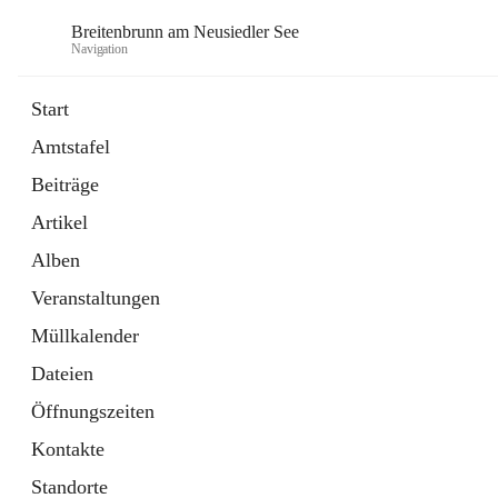
Breitenbrunn am Neusiedler See
Navigation
Start
Amtstafel
Formulare
Beiträge
18 Schnellzugriffe
Artikel
Gemeindeservice
7 Schnellzugriffe
Alben
Veranstaltungen
Müllkalender
Dateien
Öffnungszeiten
Kontakte
Standorte