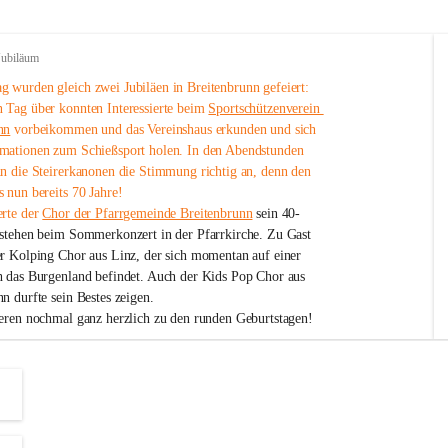
Jubiläum
 wurden gleich zwei Jubiläen in Breitenbrunn gefeiert: 
 Tag über konnten Interessierte beim 
Sportschützenverein 
nn
 vorbeikommen und das Vereinshaus erkunden und sich 
mationen zum Schießsport holen. In den Abendstunden 
nn die Steirerkanonen die Stimmung richtig an, denn den 
 nun bereits 70 Jahre!
rte der 
Chor der Pfarrgemeinde Breitenbrunn
 sein 40-
estehen beim Sommerkonzert in der Pfarrkirche. Zu Gast 
er Kolping Chor aus Linz, der sich momentan auf einer 
h das Burgenland befindet. Auch der Kids Pop Chor aus 
n durfte sein Bestes zeigen.
ieren nochmal ganz herzlich zu den runden Geburtstagen!