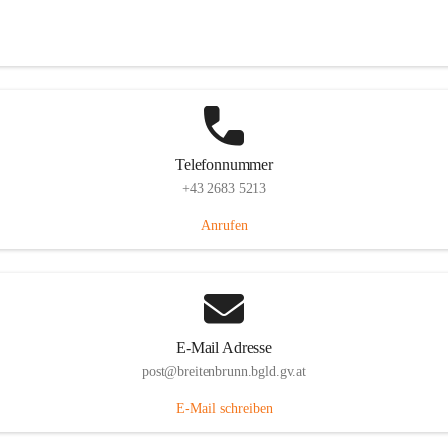
Eisenstädterstraße 18, 7091 Breitenbrunn am Neusiedler See, AUT
Auf Karte ansehen
Telefonnummer
+43 2683 5213
Anrufen
E-Mail Adresse
post@breitenbrunn.bgld.gv.at
E-Mail schreiben