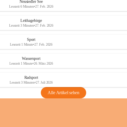
e
e
Neusiedler See
r
r
Lesezeit 6 Minuten
•
27. Feb. 2026
S
S
e
e
Leithagebirge
e
e
Lesezeit 3 Minuten
•
27. Feb. 2026
Sport
Lesezeit 1 Minute
•
27. Feb. 2026
Wassersport
Lesezeit 1 Minute
•
26. März 2026
Radsport
Lesezeit 3 Minuten
•
27. Juli 2026
Alle Artikel sehen