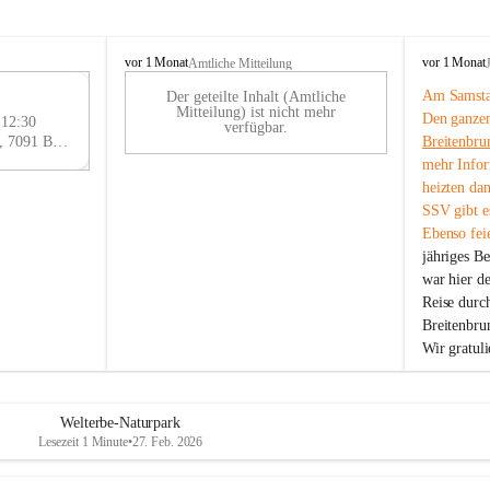
B
B
vor 1 Monat
vor 1 Monat
Amtliche Mitteilung
r
r
Am Samstag
Der geteilte Inhalt (Amtliche
e
e
29
Mitteilung) ist nicht mehr
Den ganzen
i
i
 12:30
AU
verfügbar.
t
t
Eisenstädter Straße 18, 7091 Breitenbrunn am Neusiedler See, AUT
Breitenbru
G
e
e
mehr Infor
n
n
heizten da
b
b
SSV gibt es
r
r
Ebenso feie
u
u
jähriges B
n
n
n
n
war hier d
a
a
Reise durc
m
m
Breitenbrun
N
N
Wir gratul
e
e
u
u
s
s
i
i
Welterbe-Naturpark
e
e
Lesezeit 1 Minute
•
27. Feb. 2026
d
d
l
l