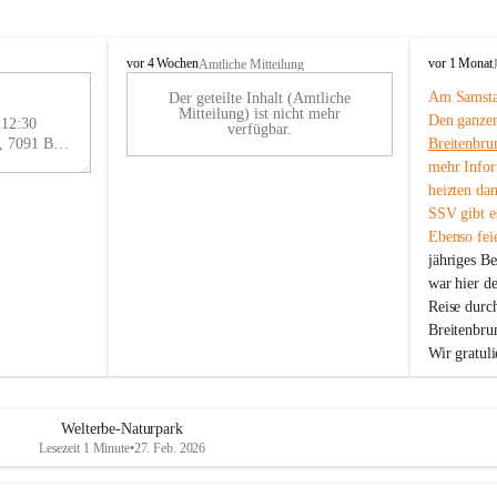
B
B
vor 4 Wochen
vor 1 Monat
Amtliche Mitteilung
r
r
Am Samstag
Der geteilte Inhalt (Amtliche
e
e
29
Mitteilung) ist nicht mehr
Den ganzen
i
i
 12:30
AU
verfügbar.
t
t
Eisenstädter Straße 18, 7091 Breitenbrunn am Neusiedler See, AUT
Breitenbru
G
e
e
mehr Infor
n
n
heizten da
b
b
SSV gibt es
r
r
Ebenso feie
u
u
jähriges B
n
n
n
n
war hier d
a
a
Reise durc
m
m
Breitenbrun
N
N
Wir gratul
e
e
u
u
s
s
i
i
Welterbe-Naturpark
e
e
Lesezeit 1 Minute
•
27. Feb. 2026
d
d
l
l