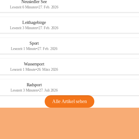
e
e
Neusiedler See
r
r
Lesezeit 6 Minuten
•
27. Feb. 2026
S
S
e
e
Leithagebirge
e
e
Lesezeit 3 Minuten
•
27. Feb. 2026
Sport
Lesezeit 1 Minute
•
27. Feb. 2026
Wassersport
Lesezeit 1 Minute
•
26. März 2026
Radsport
Lesezeit 3 Minuten
•
27. Juli 2026
Alle Artikel sehen