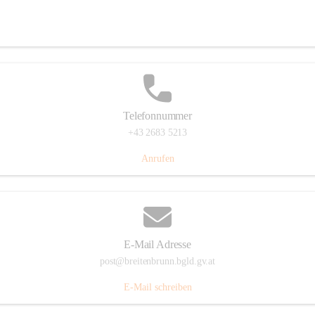
Eisenstädterstraße 18, 7091 Breitenbrunn am Neusiedler See, AUT
Auf Karte ansehen
Telefonnummer
+43 2683 5213
Anrufen
E-Mail Adresse
post@breitenbrunn.bgld.gv.at
E-Mail schreiben