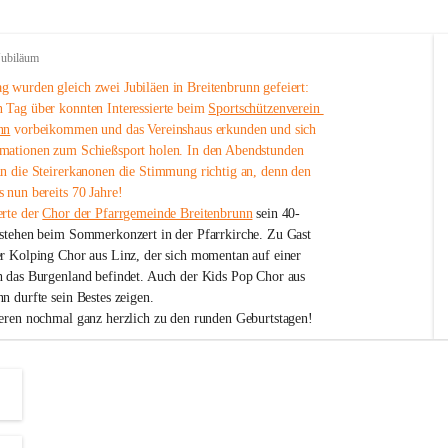
Jubiläum
 wurden gleich zwei Jubiläen in Breitenbrunn gefeiert: 
 Tag über konnten Interessierte beim 
Sportschützenverein 
nn
 vorbeikommen und das Vereinshaus erkunden und sich 
mationen zum Schießsport holen. In den Abendstunden 
nn die Steirerkanonen die Stimmung richtig an, denn den 
 nun bereits 70 Jahre!
rte der 
Chor der Pfarrgemeinde Breitenbrunn
 sein 40-
estehen beim Sommerkonzert in der Pfarrkirche. Zu Gast 
er Kolping Chor aus Linz, der sich momentan auf einer 
h das Burgenland befindet. Auch der Kids Pop Chor aus 
n durfte sein Bestes zeigen.
ieren nochmal ganz herzlich zu den runden Geburtstagen!