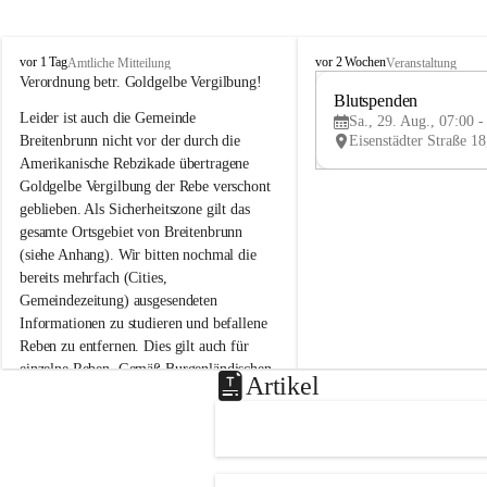
B
B
vor 1 Tag
vor 2 Wochen
Amtliche Mitteilung
Veranstaltung
r
r
Verordnung betr. Goldgelbe Vergilbung!
e
e
Blutspenden
Leider ist auch die Gemeinde 
i
i
Sa., 29. Aug., 07:00 -
t
t
Breitenbrunn nicht vor der durch die 
e
e
Amerikanische Rebzikade übertragene 
n
n
Goldgelbe Vergilbung der Rebe verschont 
b
b
geblieben. Als Sicherheitszone gilt das 
r
r
gesamte Ortsgebiet von Breitenbrunn 
u
u
(siehe Anhang). Wir bitten nochmal die 
n
n
n
n
bereits mehrfach (Cities, 
a
a
Gemeindezeitung) ausgesendeten 
m
m
Informationen zu studieren und befallene 
N
N
Reben zu entfernen. Dies gilt auch für 
e
e
einzelne Reben. Gemäß Burgenländischen 
u
u
Artikel
Weinbaugesetz sind nicht gepflegte oder 
s
s
i
i
unzulässige Weingärten zu roden! Bitte 
e
e
helfen wir zusammen um unsere Winzer 
d
d
vor den prognostizierten Ernteausfällen 
l
l
und den daraus folgenden wirtschaftlichen 