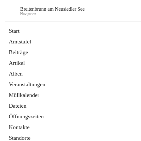
Breitenbrunn am Neusiedler See
Navigation
Start
Amtstafel
Formulare
Beiträge
18 Schnellzugriffe
Artikel
Gemeindeservice
7 Schnellzugriffe
Alben
Veranstaltungen
Müllkalender
Dateien
Öffnungszeiten
Kontakte
Standorte