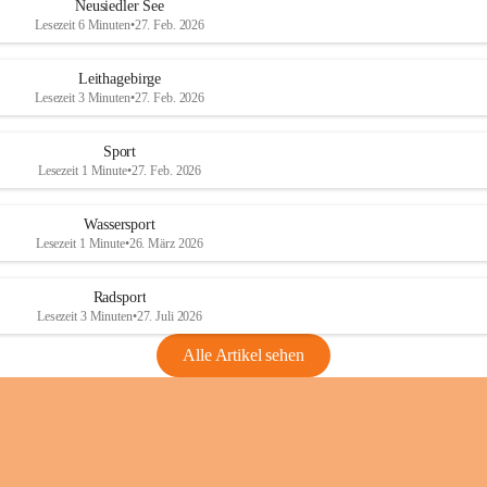
e
e
Neusiedler See
r
r
Lesezeit 6 Minuten
•
27. Feb. 2026
S
S
e
e
Leithagebirge
e
e
Lesezeit 3 Minuten
•
27. Feb. 2026
Sport
Lesezeit 1 Minute
•
27. Feb. 2026
Wassersport
Lesezeit 1 Minute
•
26. März 2026
Radsport
Lesezeit 3 Minuten
•
27. Juli 2026
Alle Artikel sehen