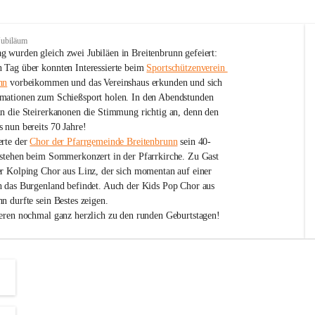
Jubiläum
 wurden gleich zwei Jubiläen in Breitenbrunn gefeiert: 
 Tag über konnten Interessierte beim 
Sportschützenverein 
nn
 vorbeikommen und das Vereinshaus erkunden und sich 
mationen zum Schießsport holen. In den Abendstunden 
nn die Steirerkanonen die Stimmung richtig an, denn den 
 nun bereits 70 Jahre!
rte der 
Chor der Pfarrgemeinde Breitenbrunn
 sein 40-
estehen beim Sommerkonzert in der Pfarrkirche. Zu Gast 
er Kolping Chor aus Linz, der sich momentan auf einer 
h das Burgenland befindet. Auch der Kids Pop Chor aus 
n durfte sein Bestes zeigen.
ieren nochmal ganz herzlich zu den runden Geburtstagen!