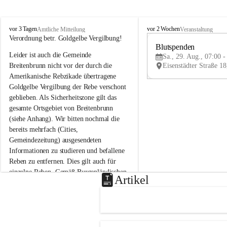
B
B
vor 3 Tagen
vor 2 Wochen
Amtliche Mitteilung
Veranstaltung
r
r
Verordnung betr. Goldgelbe Vergilbung!
e
e
Blutspenden
Leider ist auch die Gemeinde 
i
i
Sa., 29. Aug., 07:00 -
t
t
Breitenbrunn nicht vor der durch die 
e
e
Amerikanische Rebzikade übertragene 
n
n
Goldgelbe Vergilbung der Rebe verschont 
b
b
geblieben. Als Sicherheitszone gilt das 
r
r
gesamte Ortsgebiet von Breitenbrunn 
u
u
(siehe Anhang). Wir bitten nochmal die 
n
n
n
n
bereits mehrfach (Cities, 
a
a
Gemeindezeitung) ausgesendeten 
m
m
Informationen zu studieren und befallene 
N
N
Reben zu entfernen. Dies gilt auch für 
e
e
einzelne Reben. Gemäß Burgenländischen 
u
u
Artikel
Weinbaugesetz sind nicht gepflegte oder 
s
s
i
i
unzulässige Weingärten zu roden! Bitte 
e
e
helfen wir zusammen um unsere Winzer 
d
d
vor den prognostizierten Ernteausfällen 
l
l
und den daraus folgenden wirtschaftlichen 