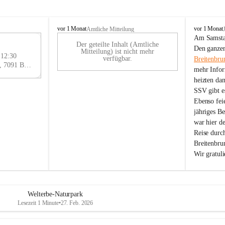
B
B
vor 1 Monat
vor 1 Monat
Amtliche Mitteilung
r
r
Am Samstag
Der geteilte Inhalt (Amtliche
e
e
29
Den ganzen
Mitteilung) ist nicht mehr
i
i
 12:30
AU
verfügbar.
Breitenbru
t
t
Eisenstädter Straße 18, 7091 Breitenbrunn am Neusiedler See, AUT
G
mehr Infor
e
e
heizten da
n
n
SSV gibt es
b
b
r
r
Ebenso feie
u
u
jähriges B
n
n
war hier d
n
n
Reise durc
a
a
Breitenbrun
m
m
Wir gratul
N
N
e
e
u
u
s
s
i
i
Welterbe-Naturpark
e
e
Lesezeit 1 Minute
•
27. Feb. 2026
d
d
l
l