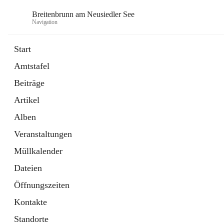
Breitenbrunn am Neusiedler See
Navigation
Start
Amtstafel
Formulare
Beiträge
18 Schnellzugriffe
Artikel
Gemeindeservice
7 Schnellzugriffe
Alben
Veranstaltungen
Müllkalender
Dateien
Öffnungszeiten
Kontakte
Standorte