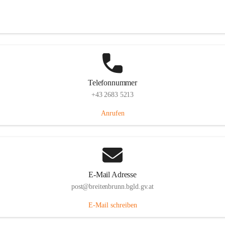
Eisenstädterstraße 18, 7091 Breitenbrunn am Neusiedler See, AUT
Auf Karte ansehen
Telefonnummer
+43 2683 5213
Anrufen
E-Mail Adresse
post@breitenbrunn.bgld.gv.at
E-Mail schreiben