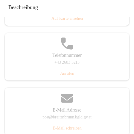
Eisenstädterstraße 18, 7091 Breitenbrunn am Neusiedler
Beschreibung
See, AUT
Auf Karte ansehen
Telefonnummer
+43 2683 5213
Anrufen
E-Mail Adresse
post@breitenbrunn.bgld.gv.at
E-Mail schreiben