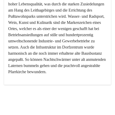
hoher Lebensqualität, was durch die starken Zusiedelungen 
am Hang des Leithagebirges und die Errichtung des 
Pußtawohnparks unterstrichen wird. Wasser- und Radsport, 
Wein, Kunst und Kulinarik sind die Markenzeichen eines 
Ortes, welcher es als einer der wenigen geschafft hat bei 
Betriebsansiedlungen auf stille und hundertprozentig 
umweltschonende Industrie- und Gewerbebetriebe zu 
setzen. Auch die Infrastruktur im Dorfzentrum wurde 
harmonisch an die noch immer erhaltene alte Bausbustanz 
angepaßt. So können Nachtschwärmer unter alt anmutenden 
Laternen bummeln gehen und die prachtvoll angestrahlte 
Pfarrkirche bewundern.

Der Weinbau dominert heute nicht mehr, ist aber integrativer 
Bestandteil der Kultur des Ortes, da man hier schon lange 
von Massenweinbau auf Qualitätsweinbau umgestellt hat. 
So ist es auch nicht verwunderlich, dass eines der historisch 
wertvollsten Gebäude die Ortsvinothek beherbergt und dass 
der Kellering ein beliebtes Ziel darstellt.
