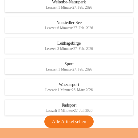
i
i
unzulässige Weingärten zu roden! Bitte 
Welterbe-Naturpark
e
e
helfen wir zusammen um unsere Winzer 
Lesezeit 1 Minute
•
27. Feb. 2026
d
d
vor den prognostizierten Ernteausfällen 
l
l
und den daraus folgenden wirtschaftlichen 
e
e
Neusiedler See
Schäden zu bewahren.
r
r
Lesezeit 6 Minuten
•
27. Feb. 2026
S
S
Verordnungen
e
e
Leithagebirge
04.08.2026
e
e
Lesezeit 3 Minuten
•
27. Feb. 2026
Maßnahmen zur Bekämpfung
der Goldgelben Vergilbung der
Sport
Rebe und der Amerikanischen
Lesezeit 1 Minute
•
27. Feb. 2026
Rebzikade
Anhang VBl. EU Nr. 18
Wassersport
_2026
Lesezeit 1 Minute
•
26. März 2026
1 Seite
•
1,4 MB
Radsport
VBl. EU Nr. 18_2026
Lesezeit 3 Minuten
•
27. Juli 2026
2 Seiten
•
2,1 MB
Alle Artikel sehen