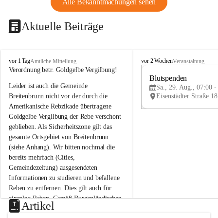
Alle Bekanntmachungen sehen
Aktuelle Beiträge
B
B
vor 1 Tag
vor 2 Wochen
Amtliche Mitteilung
Veranstaltung
r
r
Verordnung betr. Goldgelbe Vergilbung!
e
e
Blutspenden
Leider ist auch die Gemeinde 
i
i
Sa., 29. Aug., 07:00 -
t
t
Breitenbrunn nicht vor der durch die 
e
e
Amerikanische Rebzikade übertragene 
n
n
Goldgelbe Vergilbung der Rebe verschont 
b
b
geblieben. Als Sicherheitszone gilt das 
r
r
gesamte Ortsgebiet von Breitenbrunn 
u
u
(siehe Anhang). Wir bitten nochmal die 
n
n
n
n
bereits mehrfach (Cities, 
a
a
Gemeindezeitung) ausgesendeten 
m
m
Informationen zu studieren und befallene 
N
N
Reben zu entfernen. Dies gilt auch für 
e
e
einzelne Reben. Gemäß Burgenländischen 
u
u
Artikel
Weinbaugesetz sind nicht gepflegte oder 
s
s