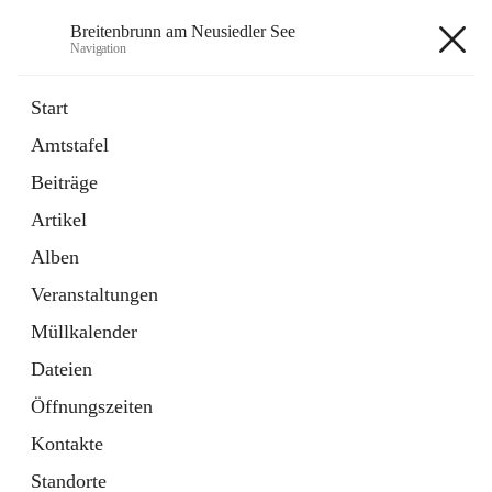
Breitenbrunn am Neusiedler See
Navigation
Breitenbrunn am Neusiedler See
Start
Amtstafel
Formulare
Beiträge
18 Schnellzugriffe
Artikel
Gemeindeservice
7 Schnellzugriffe
Alben
Veranstaltungen
+7
Müllkalender
Dateien
Öffnungszeiten
Kontakte
Hauptadresse
Standorte