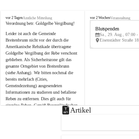
B
B
vor 2 Tagen
vor 2 Wochen
Amtliche Mitteilung
Veranstaltung
r
r
Verordnung betr. Goldgelbe Vergilbung!
e
e
Blutspenden
Leider ist auch die Gemeinde 
i
i
Sa., 29. Aug., 07:00 -
t
t
Breitenbrunn nicht vor der durch die 
e
e
Amerikanische Rebzikade übertragene 
n
n
Goldgelbe Vergilbung der Rebe verschont 
b
b
geblieben. Als Sicherheitszone gilt das 
r
r
gesamte Ortsgebiet von Breitenbrunn 
u
u
(siehe Anhang). Wir bitten nochmal die 
n
n
n
n
bereits mehrfach (Cities, 
a
a
Gemeindezeitung) ausgesendeten 
m
m
Informationen zu studieren und befallene 
N
N
Reben zu entfernen. Dies gilt auch für 
e
e
einzelne Reben. Gemäß Burgenländischen 
u
u
Artikel
Weinbaugesetz sind nicht gepflegte oder 
s
s
i
i
unzulässige Weingärten zu roden! Bitte 
e
e
helfen wir zusammen um unsere Winzer 
d
d
vor den prognostizierten Ernteausfällen 
l
l
und den daraus folgenden wirtschaftlichen 