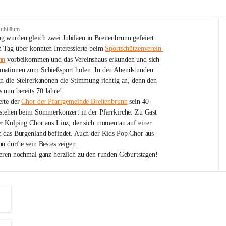
Jubiläum
 wurden gleich zwei Jubiläen in Breitenbrunn gefeiert: 
 Tag über konnten Interessierte beim 
Sportschützenverein 
nn
 vorbeikommen und das Vereinshaus erkunden und sich 
mationen zum Schießsport holen. In den Abendstunden 
nn die Steirerkanonen die Stimmung richtig an, denn den 
 nun bereits 70 Jahre!
rte der 
Chor der Pfarrgemeinde Breitenbrunn
 sein 40-
estehen beim Sommerkonzert in der Pfarrkirche. Zu Gast 
er Kolping Chor aus Linz, der sich momentan auf einer 
h das Burgenland befindet. Auch der Kids Pop Chor aus 
n durfte sein Bestes zeigen.
ieren nochmal ganz herzlich zu den runden Geburtstagen!