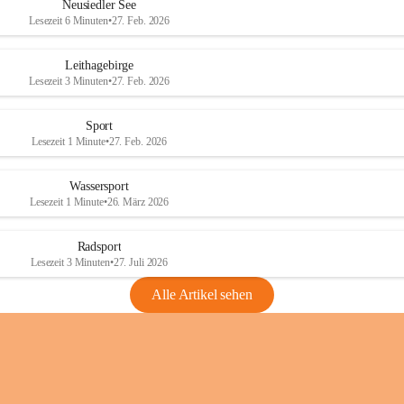
e
e
Neusiedler See
r
r
Lesezeit 6 Minuten
•
27. Feb. 2026
S
S
e
e
Leithagebirge
e
e
Lesezeit 3 Minuten
•
27. Feb. 2026
Sport
Lesezeit 1 Minute
•
27. Feb. 2026
Wassersport
Lesezeit 1 Minute
•
26. März 2026
Radsport
Lesezeit 3 Minuten
•
27. Juli 2026
Alle Artikel sehen