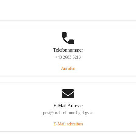
Eisenstädterstraße 18, 7091 Breitenbrunn am Neusiedler See, AUT
Auf Karte ansehen
Telefonnummer
+43 2683 5213
Anrufen
E-Mail Adresse
post@breitenbrunn.bgld.gv.at
E-Mail schreiben