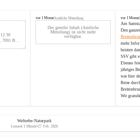
B
B
vor 1 Monat
vor 1 Monat
Amtliche Mitteilung
r
r
Am Samstag
Der geteilte Inhalt (Amtliche
e
e
29
Den ganzen
Mitteilung) ist nicht mehr
i
i
 12:30
AU
verfügbar.
Breitenbru
t
t
Eisenstädter Straße 18, 7091 Breitenbrunn am Neusiedler See, AUT
G
mehr Infor
e
e
heizten da
n
n
SSV gibt es
b
b
r
r
Ebenso feie
u
u
jähriges B
n
n
war hier d
n
n
Reise durc
a
a
Breitenbrun
m
m
Wir gratul
N
N
e
e
u
u
s
s
i
i
Welterbe-Naturpark
e
e
Lesezeit 1 Minute
•
27. Feb. 2026
d
d
l
l