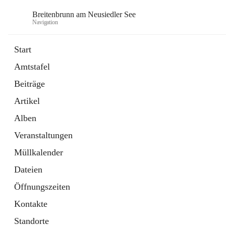
Breitenbrunn am Neusiedler See
Navigation
Start
Amtstafel
Formulare
Beiträge
18 Schnellzugriffe
Artikel
Gemeindeservice
7 Schnellzugriffe
Alben
Veranstaltungen
Müllkalender
Dateien
Öffnungszeiten
Kontakte
Standorte