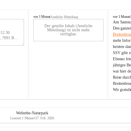
B
B
vor 1 Monat
vor 1 Monat
Amtliche Mitteilung
r
r
Am Samstag
Der geteilte Inhalt (Amtliche
e
e
29
Den ganzen
Mitteilung) ist nicht mehr
i
i
 12:30
AU
verfügbar.
Breitenbru
t
t
Eisenstädter Straße 18, 7091 Breitenbrunn am Neusiedler See, AUT
G
mehr Infor
e
e
heizten da
n
n
SSV gibt es
b
b
r
r
Ebenso feie
u
u
jähriges B
n
n
war hier d
n
n
Reise durc
a
a
Breitenbrun
m
m
Wir gratul
N
N
e
e
u
u
s
s
i
i
Welterbe-Naturpark
e
e
Lesezeit 1 Minute
•
27. Feb. 2026
d
d
l
l