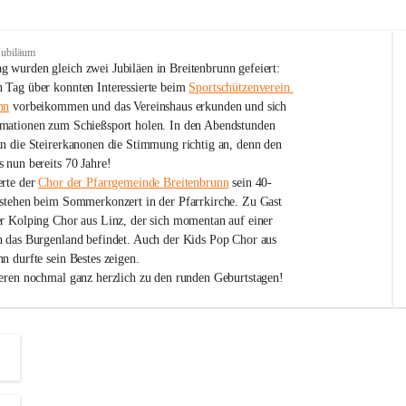
Jubiläum
 wurden gleich zwei Jubiläen in Breitenbrunn gefeiert: 
 Tag über konnten Interessierte beim 
Sportschützenverein 
nn
 vorbeikommen und das Vereinshaus erkunden und sich 
mationen zum Schießsport holen. In den Abendstunden 
nn die Steirerkanonen die Stimmung richtig an, denn den 
 nun bereits 70 Jahre!
rte der 
Chor der Pfarrgemeinde Breitenbrunn
 sein 40-
estehen beim Sommerkonzert in der Pfarrkirche. Zu Gast 
er Kolping Chor aus Linz, der sich momentan auf einer 
h das Burgenland befindet. Auch der Kids Pop Chor aus 
n durfte sein Bestes zeigen.
ieren nochmal ganz herzlich zu den runden Geburtstagen!