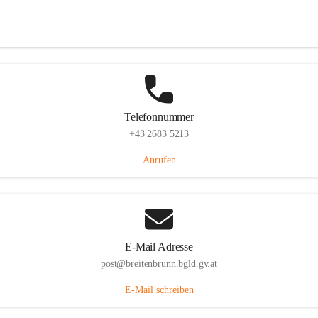
Eisenstädterstraße 18, 7091 Breitenbrunn am Neusiedler See, AUT
Auf Karte ansehen
Telefonnummer
+43 2683 5213
Anrufen
E-Mail Adresse
post@breitenbrunn.bgld.gv.at
E-Mail schreiben