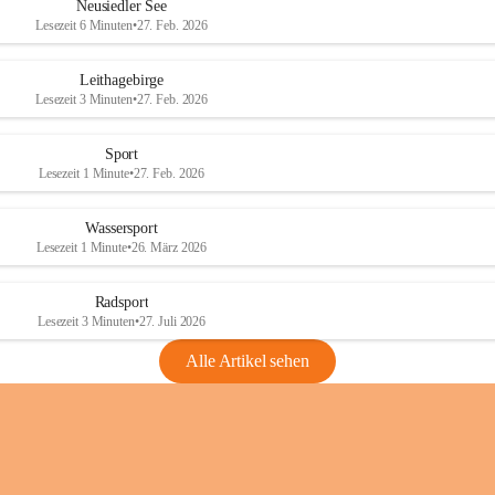
e
e
Neusiedler See
r
r
Lesezeit 6 Minuten
•
27. Feb. 2026
S
S
e
e
Leithagebirge
e
e
Lesezeit 3 Minuten
•
27. Feb. 2026
Sport
Lesezeit 1 Minute
•
27. Feb. 2026
Wassersport
Lesezeit 1 Minute
•
26. März 2026
Radsport
Lesezeit 3 Minuten
•
27. Juli 2026
Alle Artikel sehen