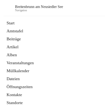
Breitenbrunn am Neusiedler See
Navigation
Start
Amtstafel
Formulare
Beiträge
18 Schnellzugriffe
Artikel
Gemeindeservice
7 Schnellzugriffe
Alben
Veranstaltungen
Müllkalender
Dateien
Öffnungszeiten
Kontakte
Standorte