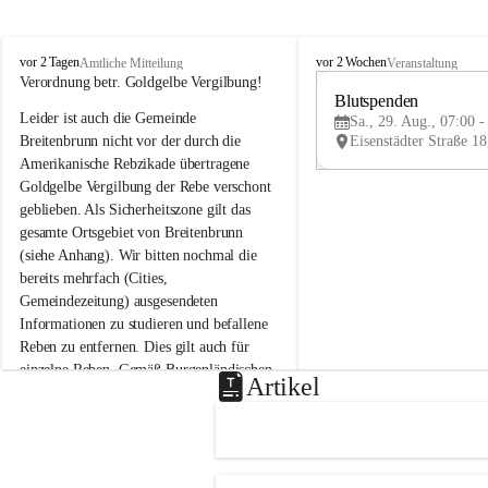
B
B
vor 2 Tagen
vor 2 Wochen
Amtliche Mitteilung
Veranstaltung
r
r
Verordnung betr. Goldgelbe Vergilbung!
e
e
Blutspenden
Leider ist auch die Gemeinde 
i
i
Sa., 29. Aug., 07:00 -
t
t
Breitenbrunn nicht vor der durch die 
e
e
Amerikanische Rebzikade übertragene 
n
n
Goldgelbe Vergilbung der Rebe verschont 
b
b
geblieben. Als Sicherheitszone gilt das 
r
r
gesamte Ortsgebiet von Breitenbrunn 
u
u
(siehe Anhang). Wir bitten nochmal die 
n
n
n
n
bereits mehrfach (Cities, 
a
a
Gemeindezeitung) ausgesendeten 
m
m
Informationen zu studieren und befallene 
N
N
Reben zu entfernen. Dies gilt auch für 
e
e
einzelne Reben. Gemäß Burgenländischen 
u
u
Artikel
Weinbaugesetz sind nicht gepflegte oder 
s
s
i
i
unzulässige Weingärten zu roden! Bitte 
e
e
helfen wir zusammen um unsere Winzer 
d
d
vor den prognostizierten Ernteausfällen 
l
l
und den daraus folgenden wirtschaftlichen 